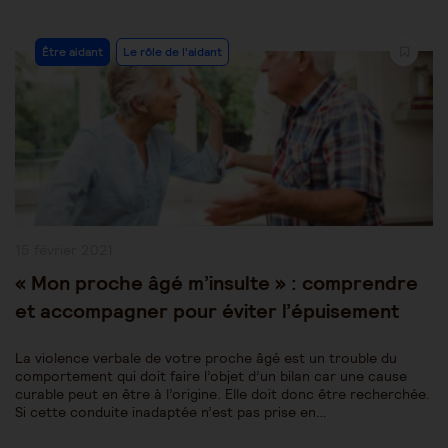
Post
Être aidant
Le rôle de l'aidant
Category:
Publication
15 février 2021
publiée :
« Mon proche âgé m’insulte » : comprendre
et accompagner pour éviter l’épuisement
La violence verbale de votre proche âgé est un trouble du
comportement qui doit faire l’objet d’un bilan car une cause
curable peut en être à l’origine. Elle doit donc être recherchée.
Si cette conduite inadaptée n’est pas prise en…