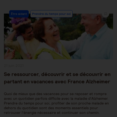
Post
Être aidant
Prendre du temps pour soi
Category:
Publication
21 juin 2021
publiée :
Se ressourcer, découvrir et se découvrir en
partant en vacances avec France Alzheimer
Quoi de mieux que des vacances pour se reposer et rompre
avec un quotidien parfois difficile avec la maladie d’Alzheimer.
Prendre du temps pour soi, profiter de son proche malade en
dehors du quotidien sont des moments essentiels pour
retrouver l’énergie nécessaire et continuer son chemin.