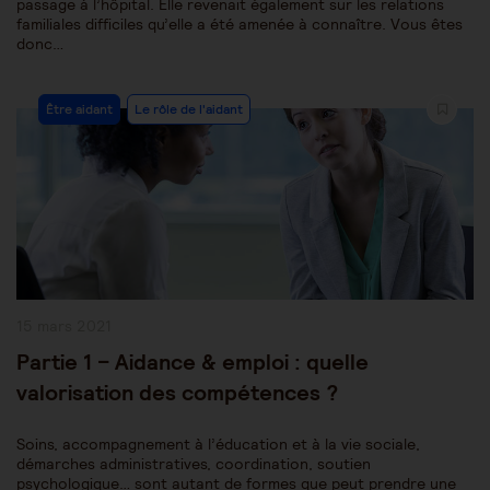
passage à l’hôpital. Elle revenait également sur les relations
familiales difficiles qu’elle a été amenée à connaître. Vous êtes
donc…
Post
Être aidant
Le rôle de l'aidant
Category:
Publication
15 mars 2021
publiée :
Partie 1 – Aidance & emploi : quelle
valorisation des compétences ?
Soins, accompagnement à l’éducation et à la vie sociale,
démarches administratives, coordination, soutien
psychologique… sont autant de formes que peut prendre une