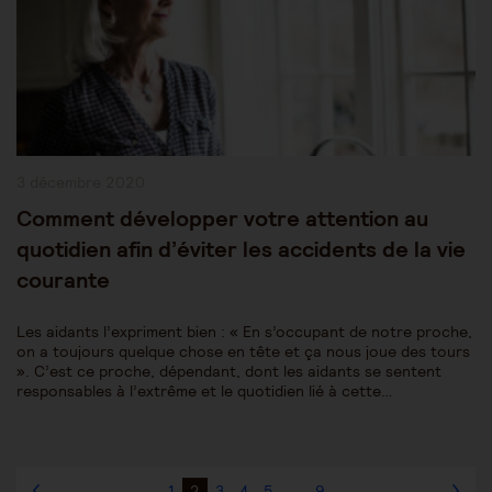
Publication
3 décembre 2020
publiée :
Comment développer votre attention au
quotidien afin d’éviter les accidents de la vie
courante
Les aidants l’expriment bien : « En s’occupant de notre proche,
on a toujours quelque chose en tête et ça nous joue des tours
». C’est ce proche, dépendant, dont les aidants se sentent
responsables à l’extrême et le quotidien lié à cette…
1
2
3
4
5
…
9