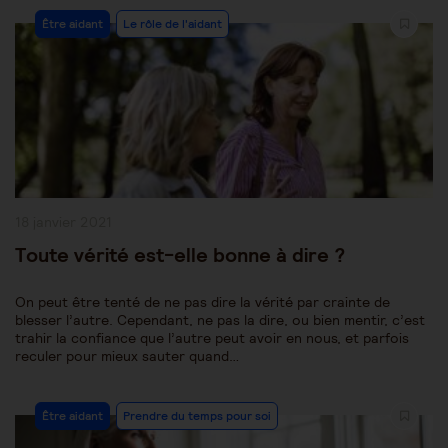
Post
Être aidant
Le rôle de l'aidant
Category:
Publication
18 janvier 2021
publiée :
Toute vérité est-elle bonne à dire ?
On peut être tenté de ne pas dire la vérité par crainte de
blesser l’autre. Cependant, ne pas la dire, ou bien mentir, c’est
trahir la confiance que l’autre peut avoir en nous, et parfois
reculer pour mieux sauter quand…
Post
Être aidant
Prendre du temps pour soi
Category: