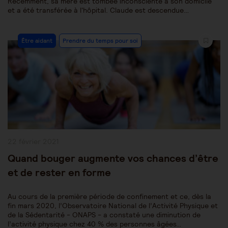
Récemment, sa mère est tombée inconsciente à son domicile
et a été transférée à l'hôpital. Claude est descendue…
Post
Être aidant
Prendre du temps pour soi
Category:
Publication
22 février 2021
publiée :
Quand bouger augmente vos chances d’être
et de rester en forme
Au cours de la première période de confinement et ce, dès la
fin mars 2020, l’Observatoire National de l’Activité Physique et
de la Sédentarité - ONAPS - a constaté une diminution de
l’activité physique chez 40 % des personnes âgées…