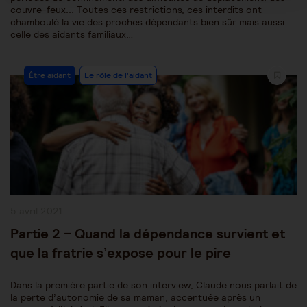
couvre-feux... Toutes ces restrictions, ces interdits ont
chamboulé la vie des proches dépendants bien sûr mais aussi
celle des aidants familiaux…
Post
Être aidant
Le rôle de l'aidant
Category:
Publication
5 avril 2021
publiée :
Partie 2 – Quand la dépendance survient et
que la fratrie s’expose pour le pire
Dans la première partie de son interview, Claude nous parlait de
la perte d’autonomie de sa maman, accentuée après un