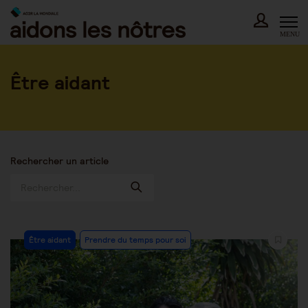
Skip
to
content
MENU
Être aidant
Rechercher un article
Post
Être aidant
Prendre du temps pour soi
Category: