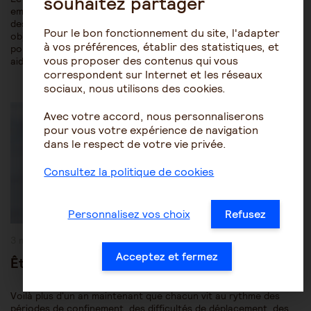
souhaitez partager
emploi » initiée par AG2R LA MONDIALE, l’Association Française
des Aidants et le Cercle Vulnérabilités et Société avait pour
Pour le bon fonctionnement du site, l'adapter
objectifs de présenter les résultats d’une étude exploratoire
à vos préférences, établir des statistiques, et
pour identifier les compétences acquises par les proches
vous proposer des contenus qui vous
aidants durant les situations d’accompagnement, évaluer…
correspondent sur Internet et les réseaux
sociaux, nous utilisons des cookies.
Post
Être aidant
Le rôle de l'aidant
Category:
Avec votre accord, nous personnaliserons
pour vous votre expérience de navigation
dans le respect de votre vie privée.
Consultez la politique de cookies
Personnalisez vos choix
Refusez
Publication
3 mai 2021
publiée :
Acceptez et fermez
Être aidant au temps de la Covid-19
Voilà plus d'un an maintenant que chacun vit au rythme des
périodes de confinement, des difficultés de déplacement, des