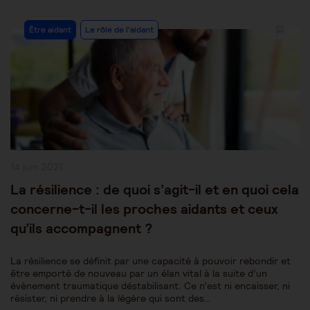
Post
Être aidant
Le rôle de l'aidant
Category:
Publication
14 juin 2021
publiée :
La résilience : de quoi s’agit-il et en quoi cela
concerne-t-il les proches aidants et ceux
qu’ils accompagnent ?
La résilience se définit par une capacité à pouvoir rebondir et
être emporté de nouveau par un élan vital à la suite d’un
évènement traumatique déstabilisant. Ce n’est ni encaisser, ni
résister, ni prendre à la légère qui sont des…