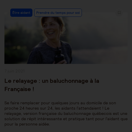
Post
Être aidant
Prendre du temps pour soi
Category:
Publication
7 juin 2021
publiée :
Le relayage : un baluchonnage à la
Française !
Se faire remplacer pour quelques jours au domicile de son
proche 24 heures sur 24, les aidants l'attendaient ! Le
relayage, version française du baluchonnage québecois est une
solution de répit intéressante et pratique tant pour l'aidant que
pour la personne aidée.