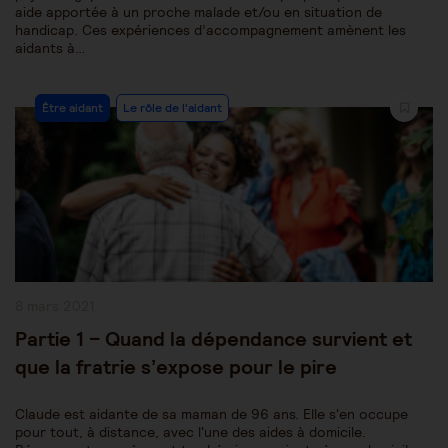
aide apportée à un proche malade et/ou en situation de
handicap. Ces expériences d’accompagnement amènent les
aidants à…
Post
Être aidant
Le rôle de l'aidant
Category:
Publication
8 mars 2021
publiée :
Partie 1 – Quand la dépendance survient et
que la fratrie s’expose pour le pire
Claude est aidante de sa maman de 96 ans. Elle s'en occupe
pour tout, à distance, avec l'une des aides à domicile.