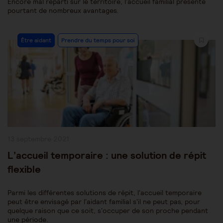
Encore mal réparti sur le territoire, l'accueil familial présente
pourtant de nombreux avantages.
Post
Être aidant
Prendre du temps pour soi
Category:
Publication
13 septembre 2021
publiée :
L’accueil temporaire : une solution de répit
flexible
Parmi les différentes solutions de répit, l'accueil temporaire
peut être envisagé par l'aidant familial s'il ne peut pas, pour
quelque raison que ce soit, s'occuper de son proche pendant
une période.