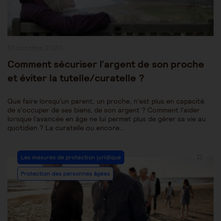
Publication
13 octobre 2020
publiée :
Comment sécuriser l’argent de son proche
et éviter la tutelle/curatelle ?
Que faire lorsqu'un parent, un proche, n'est plus en capacité
de s'occuper de ses biens, de son argent ? Comment l'aider
lorsque l'avancée en âge ne lui permet plus de gérer sa vie au
quotidien ? La curatelle ou encore…
Post
Les mesures de protection juridique
Category:
Protection des personnes âgées