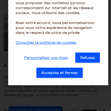
vous proposer des contenus qui vous
Post
correspondent sur Internet et les réseaux
Les mesures de protection juridique
Category:
sociaux, nous utilisons des cookies.
Protection des personnes âgées
Avec votre accord, nous personnaliserons
pour vous votre expérience de navigation
dans le respect de votre vie privée.
Consultez la politique de cookies
Publication
23 août 2021
Personnalisez vos choix
Refusez
publiée :
A quoi servent les procurations ?
Acceptez et fermez
Autrement appelée « mandat », une procuration permet à un
« mandant » de donner « pouvoir » à un « mandataire »
d’accomplir des actes en son nom. Les procurations ou
mandats peuvent être sous signature privée, notariés, ou
donnés par le juge. La procuration ou mandat…
Post
Les mesures de protection juridique