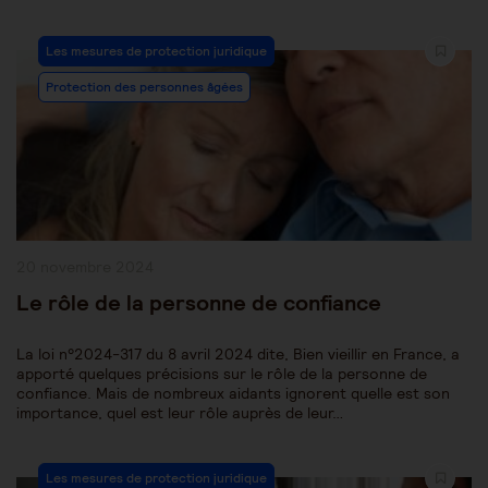
Post
Les mesures de protection juridique
Category:
Protection des personnes âgées
Publication
20 novembre 2024
publiée :
Le rôle de la personne de confiance
La loi n°2024-317 du 8 avril 2024 dite, Bien vieillir en France, a
apporté quelques précisions sur le rôle de la personne de
confiance. Mais de nombreux aidants ignorent quelle est son
importance, quel est leur rôle auprès de leur…
Post
Les mesures de protection juridique