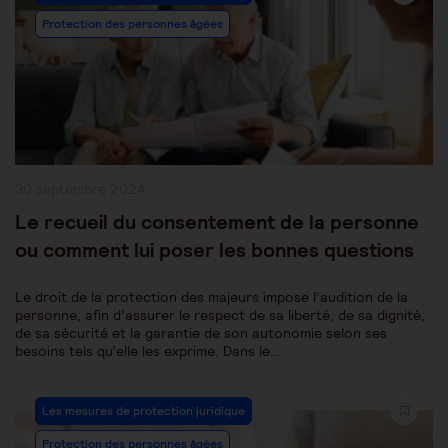
Category:
Protection des personnes âgées
Publication
30 septembre 2024
publiée :
Le recueil du consentement de la personne
ou comment lui poser les bonnes questions
Le droit de la protection des majeurs impose l’audition de la
personne, afin d’assurer le respect de sa liberté, de sa dignité,
de sa sécurité et la garantie de son autonomie selon ses
besoins tels qu’elle les exprime. Dans le…
Post
Les mesures de protection juridique
Category:
Protection des personnes âgées