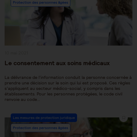
Protection des personnes âgées
Publication
10 mai 2021
publiée :
Le consentement aux soins médicaux
La délivrance de l’information conduit la personne concernée à
prendre une décision sur le soin qui lui est proposé. Ces règles
s’appliquent au secteur médico-social, y compris dans les
établissements. Pour les personnes protégées, le code civil
renvoie au code…
Post
Les mesures de protection juridique
Category:
Protection des personnes âgées