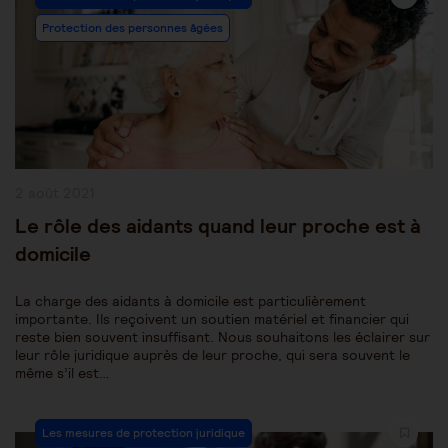
Category:
Protection des personnes âgées
Publication
2 août 2021
publiée :
Le rôle des aidants quand leur proche est à
domicile
La charge des aidants à domicile est particulièrement
importante. Ils reçoivent un soutien matériel et financier qui
reste bien souvent insuffisant. Nous souhaitons les éclairer sur
leur rôle juridique auprès de leur proche, qui sera souvent le
même s’il est…
Post
Les mesures de protection juridique
Category: