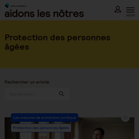
Skip
to
content
MENU
Protection des personnes
âgées
Rechercher un article
Post
Les mesures de protection juridique
Category:
Protection des personnes âgées