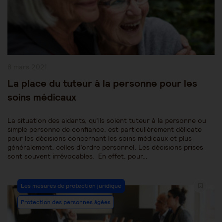
Publication
8 mars 2021
publiée :
La place du tuteur à la personne pour les
soins médicaux
La situation des aidants, qu’ils soient tuteur à la personne ou
simple personne de confiance, est particulièrement délicate
pour les décisions concernant les soins médicaux et plus
généralement, celles d’ordre personnel. Les décisions prises
sont souvent irrévocables. En effet, pour…
Post
Les mesures de protection juridique
Category:
Protection des personnes âgées