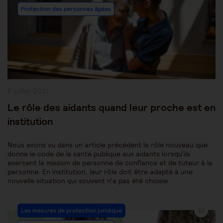
Protection des personnes âgées
Publication
6 juillet 2021
publiée :
Le rôle des aidants quand leur proche est en
institution
Nous avons vu dans un article précédent le rôle nouveau que
donne le code de la santé publique aux aidants lorsqu’ils
exercent la mission de personne de confiance et de tuteur à la
personne. En institution, leur rôle doit être adapté à une
nouvelle situation qui souvent n’a pas été choisie.
Post
Les mesures de protection juridique
Category: