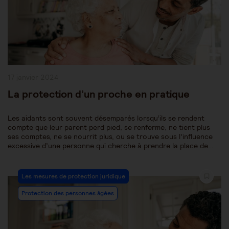
Publication
17 janvier 2024
publiée :
La protection d’un proche en pratique
Les aidants sont souvent désemparés lorsqu’ils se rendent
compte que leur parent perd pied, se renferme, ne tient plus
ses comptes, ne se nourrit plus, ou se trouve sous l’influence
excessive d’une personne qui cherche à prendre la place de…
Post
Les mesures de protection juridique
Category:
Protection des personnes âgées