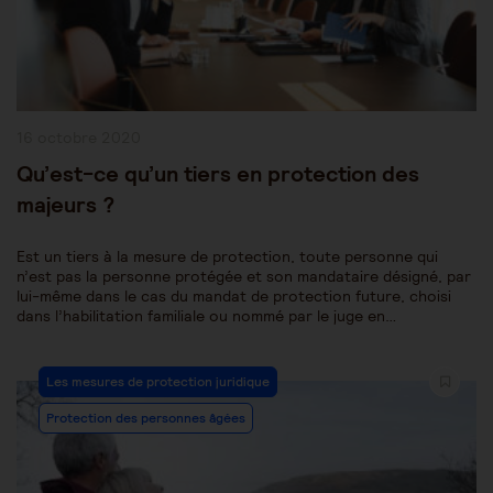
Publication
16 octobre 2020
publiée :
Qu’est-ce qu’un tiers en protection des
majeurs ?
Est un tiers à la mesure de protection, toute personne qui
n’est pas la personne protégée et son mandataire désigné, par
lui-même dans le cas du mandat de protection future, choisi
dans l’habilitation familiale ou nommé par le juge en…
Post
Les mesures de protection juridique
Category:
Protection des personnes âgées