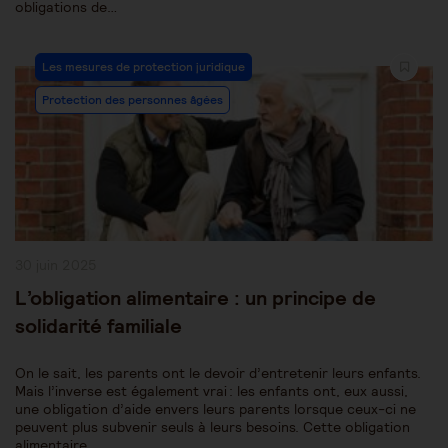
obligations de…
Post
Les mesures de protection juridique
Category:
Protection des personnes âgées
Publication
30 juin 2025
publiée :
L’obligation alimentaire : un principe de
solidarité familiale
On le sait, les parents ont le devoir d’entretenir leurs enfants.
Mais l’inverse est également vrai : les enfants ont, eux aussi,
une obligation d’aide envers leurs parents lorsque ceux-ci ne
peuvent plus subvenir seuls à leurs besoins. Cette obligation
alimentaire…