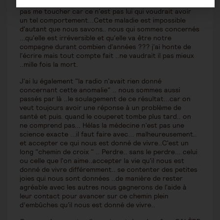
fais du mal ..et puis en y réfléchissant ..cela ne devrait
pas me toucher car ce n'est pas lui qui voudrait avoir
un tel comportement...Cette maladie est impossible
d'autant que nous savons.. nous qui sommes concernés
...qu'elle est irréversible et qu'elle va être notre
compagne durant combien d'années ??? j'ai honte de
l'écrire mais tout compte fait ..ne vaudrait il pas mieux
..mille fois la mort.
J'ai lu également "la radio n'avait rien donné
concernant cette anomalie" .. nous sommes aussi
passés par là ..le soulagement de ce résultat...car on
veut toujours avoir une réponse à un problème de
santé et puis. quand le couperet tombe plus tard.. on
ne comprend pas... Hélas la médecine n'est pas une
science exacte ...il faut faire avec... malheureusement..
et accepter ce qui nous est donné de vivre..C'est un
long "chemin de croix " .. Perdre.. sans le perdre... celui
ou celle que l'on aime..accepter la vie qu'il nous est
donné de vivre différemment.. se contenter des petites
joies qui nous sont données ..de manière de rester
agréable avec les autres nous gagnerons de l'aide à
leur contact pour avancer sur ce chemin plein
d’embûches qu'il nous est donné de vivre..