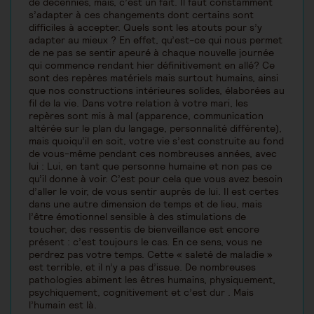
de décennies, mais, c’est un fait. Il faut constamment
s’adapter à ces changements dont certains sont
difficiles à accepter. Quels sont les atouts pour s’y
adapter au mieux ? En effet, qu’est-ce qui nous permet
de ne pas se sentir apeuré à chaque nouvelle journée
qui commence rendant hier définitivement en allé? Ce
sont des repères matériels mais surtout humains, ainsi
que nos constructions intérieures solides, élaborées au
fil de la vie. Dans votre relation à votre mari, les
repères sont mis à mal (apparence, communication
altérée sur le plan du langage, personnalité différente),
mais quoiqu’il en soit, votre vie s’est construite au fond
de vous-même pendant ces nombreuses années, avec
lui : Lui, en tant que personne humaine et non pas ce
qu’il donne à voir. C’est pour cela que vous avez besoin
d’aller le voir, de vous sentir auprès de lui. Il est certes
dans une autre dimension de temps et de lieu, mais
l’être émotionnel sensible à des stimulations de
toucher, des ressentis de bienveillance est encore
présent : c’est toujours le cas. En ce sens, vous ne
perdrez pas votre temps. Cette « saleté de maladie »
est terrible, et il n’y a pas d’issue. De nombreuses
pathologies abiment les êtres humains, physiquement,
psychiquement, cognitivement et c’est dur . Mais
l’humain est là.