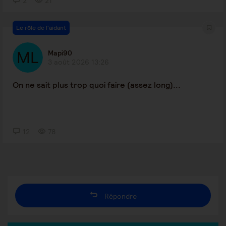
2
21
Le rôle de l'aidant
Mapi90
3 août 2026 13:26
On ne sait plus trop quoi faire (assez long)...
12
78
Répondre