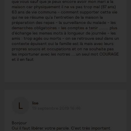
que vous sauf que je peux encore avoir mon mari a la
maison car physiquement il ne va pas trop mal (87 ans)
63 ans de vie commune - comment supporter cette vie
qui ne se résume qu'a l'entretien de la maison la
préparation des repas - la surveillance du malade - les
demarches obligatoires - les comptes a tenir ........ plus
d'échange les memes mots à longueur de journée - les
amis : trop agés ou morts - on se retrouve seul dans un
contexte épuisant oui la famille est là mais avec leurs
propres soucis et occupations et on ne souhaite pas
les importuner avec les notres ....un seul mot COURAGE
et il en faut
lise
19 septembre 2019 16:46
Bonjour
Oui il faut libérer votre parole. C'est très important