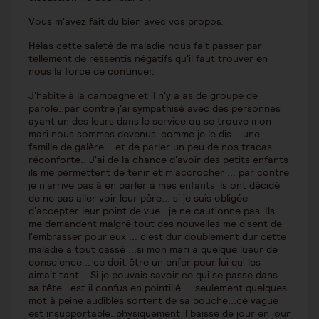
Vous m'avez fait du bien avec vos propos.
Hélas cette saleté de maladie nous fait passer par
tellement de ressentis négatifs qu'il faut trouver en
nous la force de continuer.
J'habite à la campagne et il n'y a as de groupe de
parole..par contre j'ai sympathisé avec des personnes
ayant un des leurs dans le service ou se trouve mon
mari nous sommes devenus..comme je le dis ...une
famille de galère ...et de parler un peu de nos tracas
réconforte.. J'ai de la chance d'avoir des petits enfants
ils me permettent de tenir et m'accrocher ... par contre
je n'arrive pas à en parler à mes enfants ils ont décidé
de ne pas aller voir leur père... si je suis obligée
d'accepter leur point de vue ..je ne cautionne pas. Ils
me demandent malgré tout des nouvelles me disent de
l'embrasser pour eux ... c'est dur doublement dur cette
maladie a tout cassé ...si mon mari a quelque lueur de
conscience .. ce doit être un enfer pour lui qui les
aimait tant... Si je pouvais savoir ce qui se passe dans
sa tête ..est il confus en pointillé ... seulement quelques
mot à peine audibles sortent de sa bouche...ce vague
est insupportable..physiquement il baisse de jour en jour