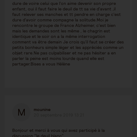
dure de voire celui que l'on aime devenir son propre
enfant, oui il faut faire le deuil de tt sa vie d'avant ,il
faut relever ses manches et tt pendre en charge c'est
dure d'avoir comme compagne la solitude.Moi je
rencontre le groupe de France Alzheimer, c'est bien
mais les demandes sont les même , le chagrin est
identique et le soir on a la même interrogation
comment va être demain Je crois qu'il faut se créer des
petits bonheurs simple léger et les appréciés comme un
objet rare.Ne pas culpabiliser et ne pas hésiter a en
parler la peine est moins lourde quand elle est
partager.Bises a vous Hélène
mounine
20 septembre 2019 13:21
Bonjour et merci à vous qui avez participé à la
discussion "le deuil blanc".