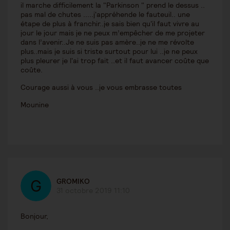
il marche difficilement la "Parkinson " prend le dessus ..
pas mal de chutes .....j'appréhende le fauteuil.. une
étape de plus à franchir..je sais bien qu'il faut vivre au
jour le jour mais je ne peux m’empêcher de me projeter
dans l’avenir..Je ne suis pas amère..je ne me révolte
plus..mais je suis si triste surtout pour lui ..je ne peux
plus pleurer je l'ai trop fait ..et il faut avancer coûte que
coûte.
Courage aussi à vous ..je vous embrasse toutes
Mounine
GROMIKO
31 octobre 2019 11:10
Bonjour,