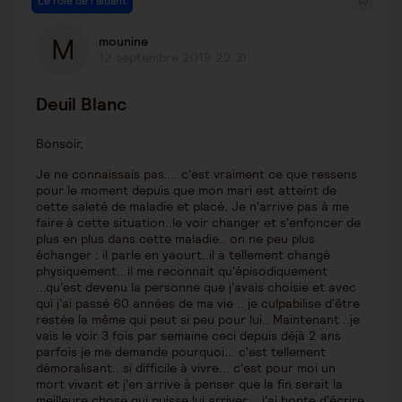
Le rôle de l'aidant
mounine
12 septembre 2019 22:31
Deuil Blanc
Bonsoir,
Je ne connaissais pas.... c'est vraiment ce que ressens
pour le moment depuis que mon mari est atteint de
cette saleté de maladie et placé. Je n'arrive pas à me
faire à cette situation..le voir changer et s'enfoncer de
plus en plus dans cette maladie.. on ne peu plus
échanger : il parle en yaourt..il a tellement changé
physiquement...il me reconnait qu'épisodiquement
...qu'est devenu la personne que j'avais choisie et avec
qui j'ai passé 60 années de ma vie .. je culpabilise d'être
restée la même qui peut si peu pour lui.. Maintenant ..je
vais le voir 3 fois par semaine ceci depuis déjà 2 ans
parfois je me demande pourquoi... c'est tellement
démoralisant.. si difficile à vivre... c'est pour moi un
mort vivant et j'en arrive à penser que la fin serait la
meilleure chose qui puisse lui arriver ...j'ai honte d'écrire