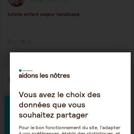
13 juillet 2026 15:20
tutelle enfant majeur handicapé
2
14
Répondre
Vous avez le choix des
données que vous
EXPERT DANS LA DISCUSSION
souhaitez partager
Pour le bon fonctionnement du site, l'adapter
à vos préférences, établir des statistiques, et