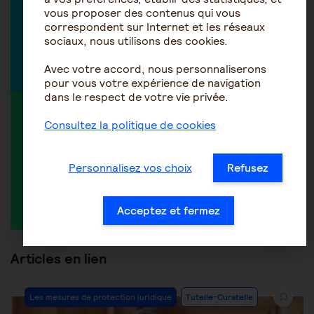
Marie-Hélène Isern-Réal
vous proposer des contenus qui vous
Avocate
correspondent sur Internet et les réseaux
sociaux, nous utilisons des cookies.
Découvrir tous nos experts
Avec votre accord, nous personnaliserons
pour vous votre expérience de navigation
dans le respect de votre vie privée.
MEMBRE ACTIF DANS LA DISCUSSION
Consultez la politique de cookies
Personnalisez vos choix
Refusez
LAURENCE
Acceptez et fermez
Articles en lien
Les mesures de protection juridique
Tutelle-Curatelle