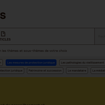
TICLES
lon les thèmes et sous-thèmes de votre choix
n
Les mesures de protection juridique
Les pathologies du vieillissement
tection juridique
Patrimoine et succession
Le mandataire
La médiat