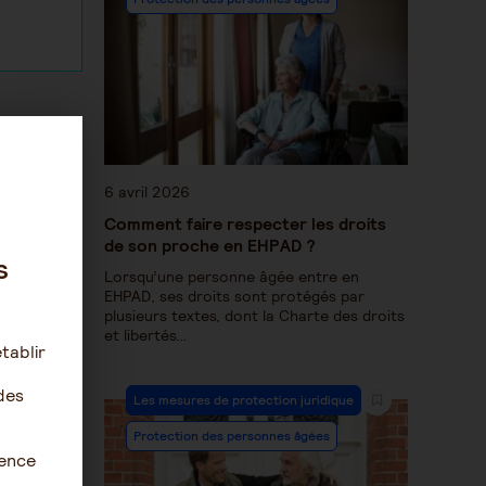
6 avril 2026
Comment faire respecter les droits
de son proche en EHPAD ?
s
Lorsqu’une personne âgée entre en
EHPAD, ses droits sont protégés par
9
plusieurs textes, dont la Charte des droits
et libertés…
ière de
tablir
des
Les mesures de protection juridique
Protection des personnes âgées
ience