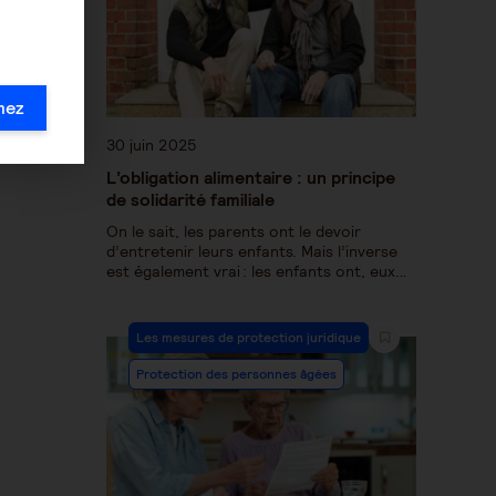
mez
30 juin 2025
L’obligation alimentaire : un principe
de solidarité familiale
On le sait, les parents ont le devoir
d’entretenir leurs enfants. Mais l’inverse
est également vrai : les enfants ont, eux…
Les mesures de protection juridique
Protection des personnes âgées