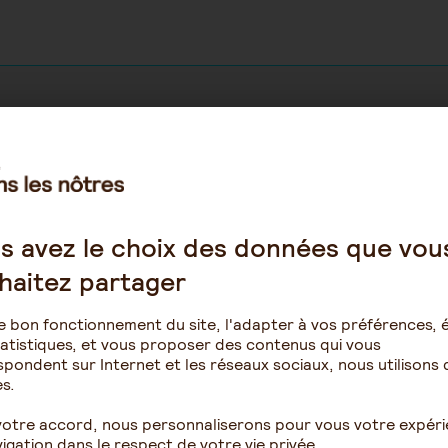
ion des personnes âgées
Protection des personnes âgées
s avez le choix des données que vou
Laetitia1516
Laetitia1516
haitez partager
23 juillet 2026 13:46
5 juillet 2026 17:3
d peut il changer le
Droits de l'ehpad en mat
e bon fonctionnement du site, l'adapter à vos préférences, é
nt d'unité sans son
transfert d'un résident
atistiques, et vous proposer des contenus qui vous
ntement...
pondent sur Internet et les réseaux sociaux, nous utilisons 
s.
58
1
16
votre accord, nous personnaliserons pour vous votre expér
igation dans le respect de votre vie privée.