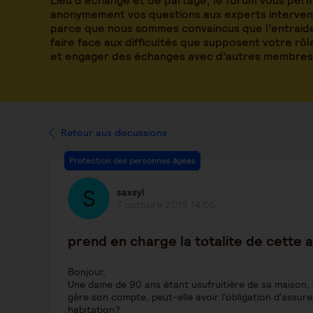
Lieu d’échange et de partage, le forum vous per
anonymement vos questions aux experts intervena
parce que nous sommes convaincus que l’entraide
faire face aux difficultés que supposent votre rô
et engager des échanges avec d’autres membres
Retour aux discussions
Protection des personnes âgées
saxsyl
7 octobre 2019 14:05
prend en charge la totalite de cette
Bonjour,
Une dame de 90 ans étant usufruitière de sa maison, 
gère son compte, peut-elle avoir l'obligation d'assur
habitation?