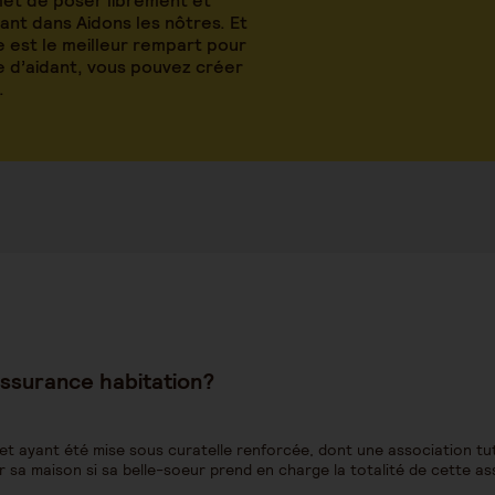
met de poser librement et
nt dans Aidons les nôtres. Et
 est le meilleur rempart pour
le d’aidant, vous pouvez créer
.
 assurance habitation?
et ayant été mise sous curatelle renforcée, dont une association tut
er sa maison si sa belle-soeur prend en charge la totalité de cette a