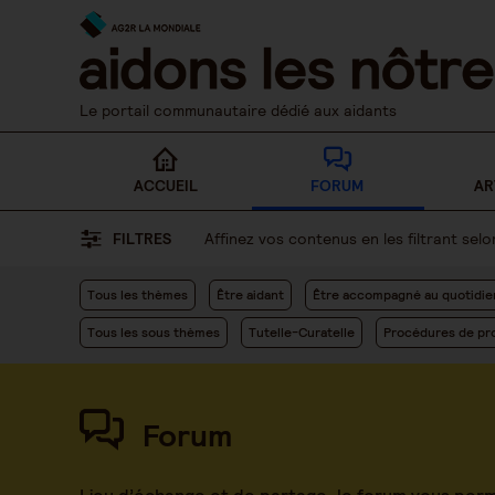
Skip
to
content
Le portail communautaire dédié aux aidants
ACCUEIL
FORUM
AR
FILTRES
Affinez vos contenus en les filtrant se
Tous les thèmes
Être aidant
Être accompagné au quotidie
Tous les sous thèmes
Tutelle-Curatelle
Procédures de pro
Forum