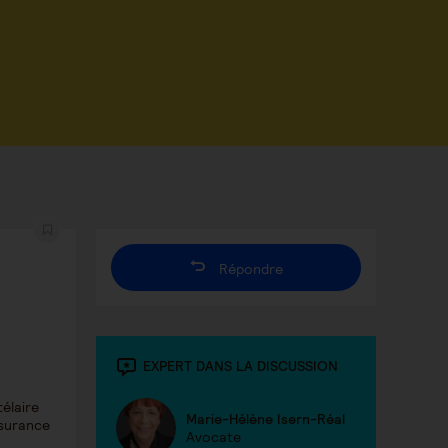
Répondre
EXPERT DANS LA DISCUSSION
élaire
Marie-Hélène Isern-Réal
ssurance
Avocate