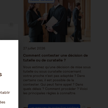
20
27 juillet 2026
ndicapé
Comment contester une décision de
tutelle ou de curatelle ?
Vous estimez qu'une décision de mise sous
tutelle ou sous curatelle concernant
s
votre proche n'est pas adaptée ? Dans
certains cas, il est possible de la
contester. Qui peut faire appel ? Dans
quels délais ? Comment procéder ? Voici
tablir
les principales règles à connaître.
des
Les mesures de protection juridique