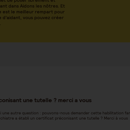
met de poser librement et
nt dans Aidons les nôtres. Et
 est le meilleur rempart pour
le d’aidant, vous pouvez créer
.
reconisant une tutelle ? merci a vous
'ai une autre question : pouvons-nous demander cette habilitation fam
chiatre a établi un certificat préconisant une tutelle ? Merci à vous