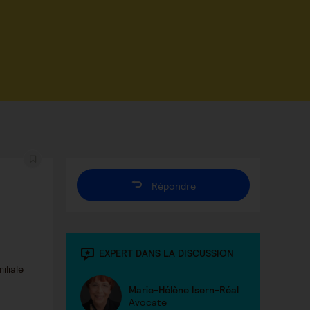
Répondre
EXPERT DANS LA DISCUSSION
iliale
Marie-Hélène Isern-Réal
Avocate