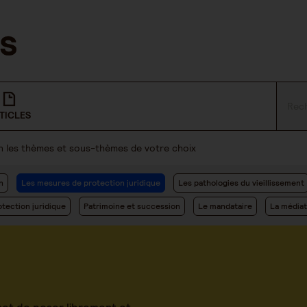
TICLES
lon les thèmes et sous-thèmes de votre choix
n
Les mesures de protection juridique
Les pathologies du vieillissement
tection juridique
Patrimoine et succession
Le mandataire
La médiat