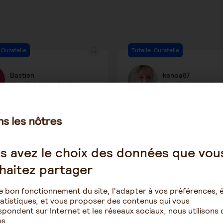
-Curatelle
Tutelle-Curatelle
Bastien
kenoa87
10 juillet 2026 10:06
13 juillet 2026 15:
uratelle renforcée sans
tutelle enfant majeur ha
 sois mis au courant
s avez le choix des données que vou
19
2
14
haitez partager
e bon fonctionnement du site, l'adapter à vos préférences, é
atistiques, et vous proposer des contenus qui vous
pondent sur Internet et les réseaux sociaux, nous utilisons 
s.