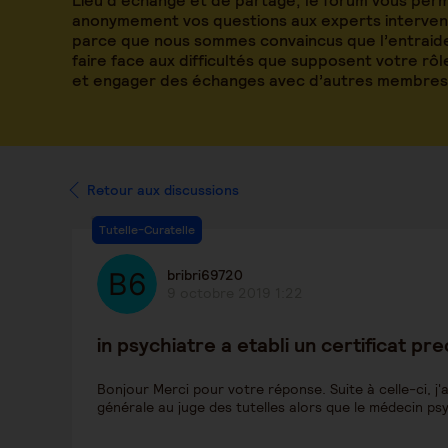
Lieu d’échange et de partage, le forum vous per
anonymement vos questions aux experts intervena
parce que nous sommes convaincus que l’entraide
faire face aux difficultés que supposent votre rô
et engager des échanges avec d’autres membres
Retour aux discussions
Tutelle-Curatelle
bribri69720
9 octobre 2019 1:22
in psychiatre a etabli un certificat p
Bonjour Merci pour votre réponse. Suite à celle-ci, j
générale au juge des tutelles alors que le médecin psy