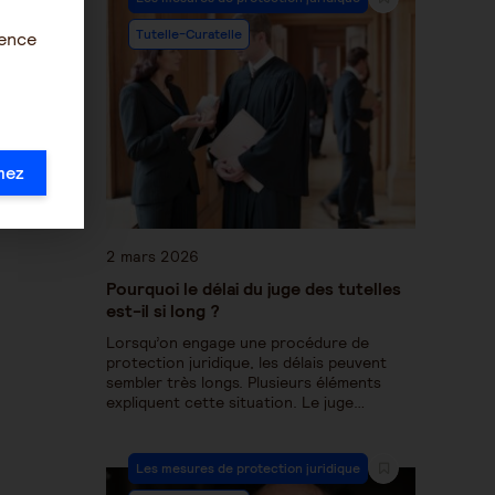
Tutelle-Curatelle
ience
mez
2 mars 2026
Pourquoi le délai du juge des tutelles
est-il si long ?
Lorsqu’on engage une procédure de
protection juridique, les délais peuvent
sembler très longs. Plusieurs éléments
expliquent cette situation. Le juge…
Les mesures de protection juridique