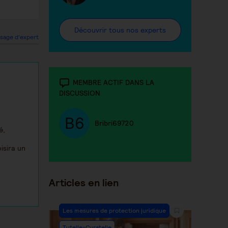
Découvrir tous nos experts
sage d'expert
MEMBRE ACTIF DANS LA
DISCUSSION
Bribri69720
é,
isira un
Articles en lien
Les mesures de protection juridique
Tutelle-Curatelle