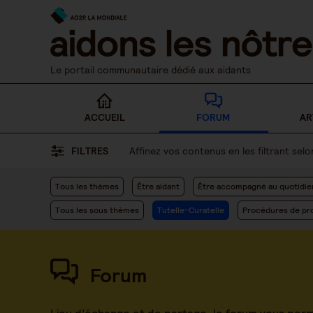
Skip
to
content
Le portail communautaire dédié aux aidants
ACCUEIL
FORUM
AR
FILTRES
Affinez vos contenus en les filtrant se
Tous les thèmes
Être aidant
Être accompagné au quotidie
Tous les sous thèmes
Tutelle-Curatelle
Procédures de pro
Forum