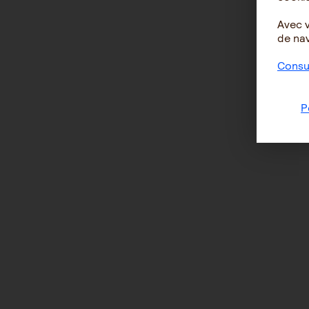
Avec 
de nav
Consul
P