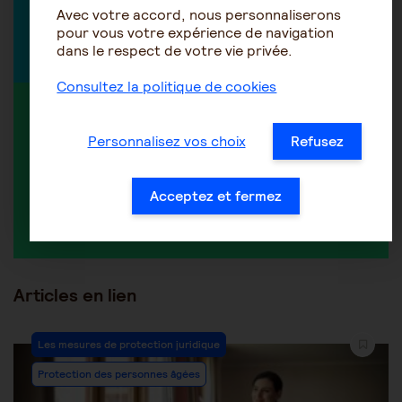
Avec votre accord, nous personnaliserons
pour vous votre expérience de navigation
Découvrir tous nos experts
dans le respect de votre vie privée.
Consultez la politique de cookies
MEMBRE ACTIF DANS LA DISCUSSION
Personnalisez vos choix
Refusez
Acceptez et fermez
Perceneige
Articles en lien
Les mesures de protection juridique
Protection des personnes âgées