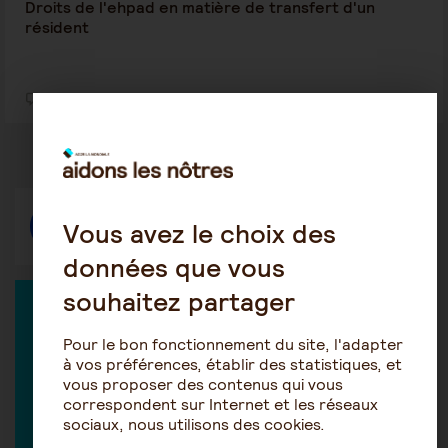
Droits de l'ehpad en matière de transfert d'un
résident
1
16
Vous avez le choix des
Répondre
données que vous
souhaitez partager
EXPERT DANS LA DISCUSSION
Pour le bon fonctionnement du site, l'adapter
à vos préférences, établir des statistiques, et
vous proposer des contenus qui vous
correspondent sur Internet et les réseaux
Marie-Hélène Isern-Réal
sociaux, nous utilisons des cookies.
Avocate