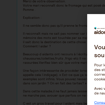
Merci de votre observation.
Votre mari reconnaît donc le fromage qui est posé deva
Pomme .
Explication :
Il ne semble donc pas qu’il prenne le fromage pour u
Il reconnaît mais ne sait pas nommer car il n a plus a
mémoire des mots est touchée par sa maladie.Par co
il sait donc la destination de cette chose: l alimentati
Vou
Comment l aider ?
sou
Beaucoup d aidants ont recours à l écriture sous for
chaussures,toilettes,fruits ,frigo etc Il ne s agit p
rassurées.Verifiez bien sûr que votre mari peut lire.
Pour l
des st
Une façon intéressante de procéder lorsqu il cherche 
corres
appelle cela l indiçage). « Est-ce que ça se mange ? Es
cookie
exemples sont infinis. Vous pouvez resserrer les indic
dans son jardin ? On en fait des tartes? »
Avec 
Dans cette maladie,il ne faut jamais laisser la person
de nav
ne marche pas, avouer que parfois on ne comprend pa
Consul
C est un gros travail pour l aidant mais beaucoup de