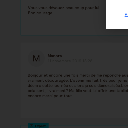
Vous vous dévouez beaucoup pour lui
Bon courage
P
Manora
11 novembre 2019 18:28
Bonjour et encore une fois merci de me répondre aussi
vraiment découragée. L'avenir me fait très peur je ne su
décrire cette journée et alors je suis démoralisée.L'o
cela sert_il vraiment? Ma fille veut lui offrir une tab
encore merci pour tout