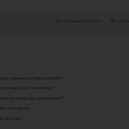
2 messages de membres
3 messa
que la réponse soit bien complète
le mot exact pour le nommer ?
pote et ne sait pas quoi en faire ?
ider votre époux
der au mieux