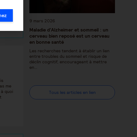
mez
9 mars 2026
Maladie d’Alzheimer et sommeil : un
cerveau bien reposé est un cerveau
en bonne santé
Les recherches tendent à établir un lien
entre troubles du sommeil et risque de
déclin cognitif, encourageant à mettre
en…
is
pas me
 à quoi
Tous les articles en lien
t