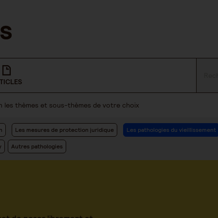
TICLES
lon les thèmes et sous-thèmes de votre choix
n
Les mesures de protection juridique
Les pathologies du vieillissement
y
Autres pathologies