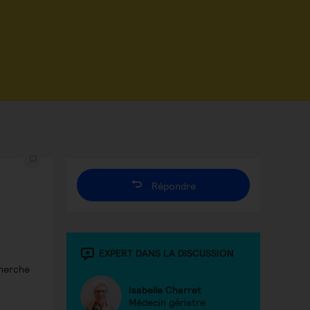
Répondre
EXPERT DANS LA DISCUSSION
cherche
Isabelle Charret
Médecin gériatre