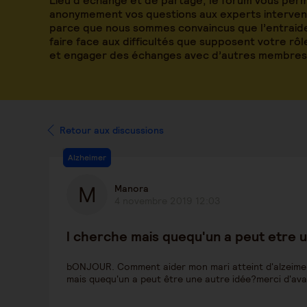
Lieu d’échange et de partage, le forum vous per
anonymement vos questions aux experts intervena
parce que nous sommes convaincus que l’entraide
faire face aux difficultés que supposent votre rô
et engager des échanges avec d’autres membres
Retour aux discussions
Alzheimer
Manora
4 novembre 2019 12:03
l cherche mais quequ'un a peut etre
bONJOUR. Comment aider mon mari atteint d'alzeimer s'
mais quequ'un a peut être une autre idée?merci d'av