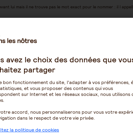
nt lui mais il ne trouve pas le mot exact pour le nommer : il l appel
n marteau par exemple !
ccès au dictionnaire des mots qu il s est constitué dans sa vie. La zo
ntre il nomme quelque chose qui se mange par quelque chose qui se
on.
s avez le choix des données que vou
haitez partager
me de petits panneaux ou étiquettes : fromage, placard à
as de transformer la maison en étiquetage mais les personnes malades 
e bon fonctionnement du site, l'adapter à vos préférences, é
atistiques, et vous proposer des contenus qui vous
un objet ou qu il souhaite nommer, c est de lui donner des indices (
pondent sur Internet et les réseaux sociaux, nous utilisons 
t-ce pour s habiller ? Est-ce utile lorsqu il pleut ? Est-ce sucré ? »
s.
es sur les fruits par exemple: « est ce un fruit rouge ? Ton père en a
votre accord, nous personnaliserons pour vous votre expér
ne en perdition. Déjà travailler ensemble à deviner est énorme. Et qu
igation dans le respect de votre vie privée.
s et qu on réessayera plus tard.
tez la politique de cookies
 ces petites astuces marchent bien.