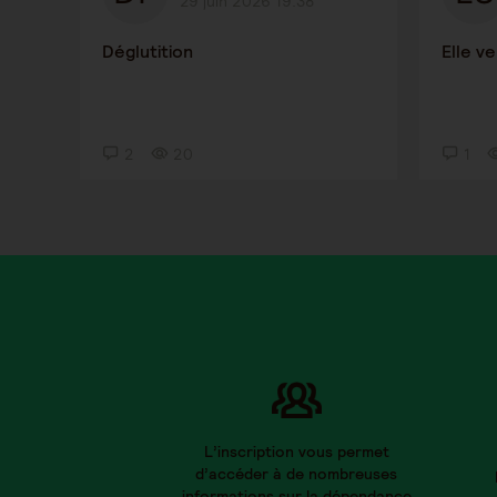
29 juin 2026 19:38
Déglutition
Elle v
2
20
1
L’inscription vous permet
d’accéder à de nombreuses
informations sur la dépendance