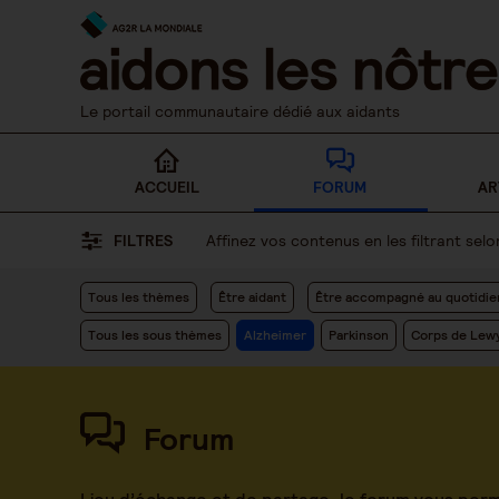
Skip
to
content
Le portail communautaire dédié aux aidants
ACCUEIL
FORUM
AR
FILTRES
Affinez vos contenus en les filtrant se
Tous les thèmes
Être aidant
Être accompagné au quotidie
Tous les sous thèmes
Alzheimer
Parkinson
Corps de Lew
Forum