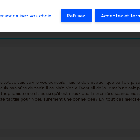
ersonnalisez vos choix
Refusez
Acceptez et fer
tôt.Je vais suivre vos conseils mais je dois avouer que parfois je su
is pas sûre de tenir. Il se plait bien à l'accueil de jour mais ne sait 
rthophoniste me dit aussi qu'il est mieux que la première séance mais
llette tactile pour Noel. sûrement une bonne idée? EN tout cas merci e