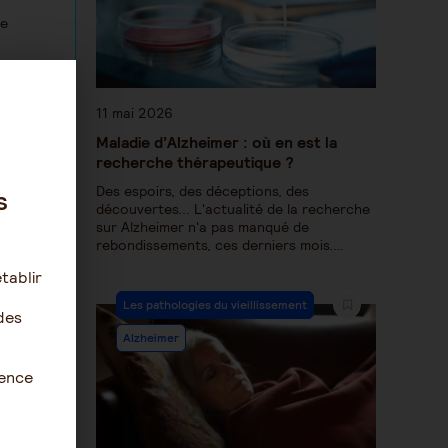
le
11 mai 2026
Maladie d’Alzheimer : où en est la
ne de la
 mange :
recherche thérapeutique ?
Des espoirs, des déceptions, des
s
découvertes... L'actualité de la recherche
sur Alzheimer n'a pas manqué de
rebondissements, ces derniers mois.…
sont
tablir
 on
Les pathologies du vieillissement
des
 Les
 avait
Alzheimer
ience
and ça