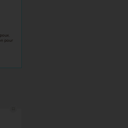
époux.
ion pour