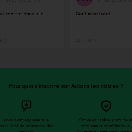
29 avril 2026 17:37
31 mars 2026 9:5
eut rentrer chez elle
Confusion total...
21
1
9
Pourquoi s’inscrire sur Aidons les nôtres ?
Vous avez également la
Simple et rapide, gratuite e
possibilité de contacter des
totalement confidentielle,
experts.
l’inscription respecte votre v