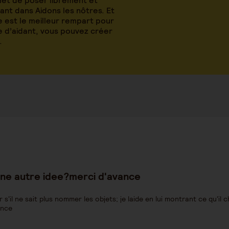
met de poser librement et
nt dans Aidons les nôtres. Et
 est le meilleur rempart pour
le d’aidant, vous pouvez créer
.
 une autre idee?merci d'avance
il ne sait plus nommer les objets; je laide en lui montrant ce qu'il 
ance