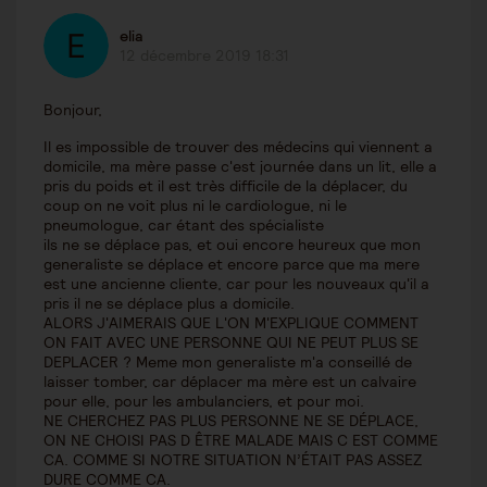
elia
12 décembre 2019 18:31
Bonjour,
Il es impossible de trouver des médecins qui viennent a
domicile, ma mère passe c'est journée dans un lit, elle a
pris du poids et il est très difficile de la déplacer, du
coup on ne voit plus ni le cardiologue, ni le
pneumologue, car étant des spécialiste
ils ne se déplace pas, et oui encore heureux que mon
generaliste se déplace et encore parce que ma mere
est une ancienne cliente, car pour les nouveaux qu'il a
pris il ne se déplace plus a domicile.
ALORS J'AIMERAIS QUE L'ON M'EXPLIQUE COMMENT
ON FAIT AVEC UNE PERSONNE QUI NE PEUT PLUS SE
DEPLACER ? Meme mon generaliste m'a conseillé de
laisser tomber, car déplacer ma mère est un calvaire
pour elle, pour les ambulanciers, et pour moi.
NE CHERCHEZ PAS PLUS PERSONNE NE SE DÉPLACE,
ON NE CHOISI PAS D ÊTRE MALADE MAIS C EST COMME
CA. COMME SI NOTRE SITUATION N’ÉTAIT PAS ASSEZ
DURE COMME CA.