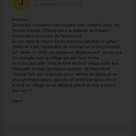
12 décembre 2019 17:53
Bonjour
j'aimerais connaitre ces moyens trés créatifs pour ma
femme Camille (75ans) qui a la maladie de Steele-
Richardson (cousine de Parkinson)
je suis dans la région toulousaine:la salvetat st gilles
31880 et il est impossible de trouver un orthophoniste
(et meme un kiné) qui puisse se déplacer,soit parce que
surchargés, soit le village qui est hors limite.
je n'ose plus aller chez le kiné de mon village,suite aux
nbreuses chutes (plusieurs luxation de l'èpaule et
chaque fois aux urgences pour remise en place,et en
plus prothése genou gauche et arthrose gnou droit)
le kiné du village ne se déplace pas,et je suis à moins
d'un km !!!
merci