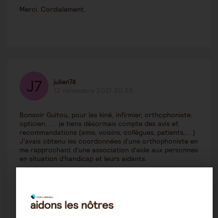
Merci. Cordialement.
julien74
12 novembre 2021 20:55
Bonsoir Guitou, pour les kiné, infirmier, orthophoniste,
opticien, .... je tiens désormais compte des avis et
recommandations (amis, voisins, collègues, patients,... )
J'avais obtenu les coordonnées d'une orthophoniste en
me rapprochant d'une association d'aide aux personnes
en situation d'handicap et leurs aidants.
En espérant que vous trouverez rapidement,
cdlt.