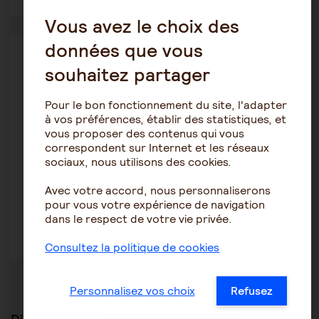
Vous avez le choix des
données que vous
marie-lise
souhaitez partager
24 novembre 2021 17:20
Pour le bon fonctionnement du site, l'adapter
Bonjour. Ci-dessous un site sur lequel on peut trouver
à vos préférences, établir des statistiques, et
les coordonnées d'orthophonistes dans chaque ville en
vous proposer des contenus qui vous
France
correspondent sur Internet et les réseaux
sociaux, nous utilisons des cookies.
L'Orthophoniste.fr : tous les professionnels de la voix,
de la parole et du langage
Avec votre accord, nous personnaliserons
pour vous votre expérience de navigation
dans le respect de votre vie privée.
Consultez la politique de cookies
Personnalisez vos choix
Refusez