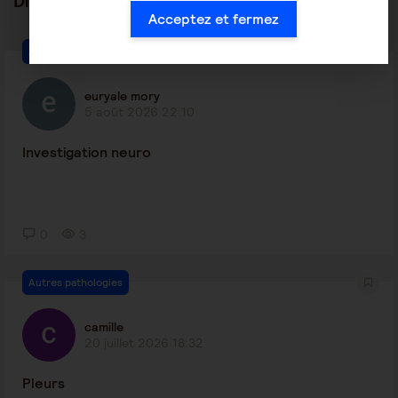
Discussions en lien
tout voir
Acceptez et fermez
Autres pathologies
euryale mory
5 août 2026 22:10
Investigation neuro
0
3
Autres pathologies
camille
20 juillet 2026 18:32
Pleurs