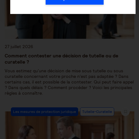
27 juillet 2026
Comment contester une décision de tutelle ou de
curatelle ?
Vous estimez qu'une décision de mise sous tutelle ou sous
curatelle concernant votre proche n'est pas adaptée ? Dans
certains cas, il est possible de la contester. Qui peut faire appel
? Dans quels délais ? Comment procéder ? Voici les principales
règles à connaître.
Les mesures de protection juridique
Tutelle-Curatelle