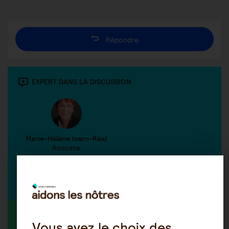
Répondre
EXPERT DANS LA DISCUSSION
Marie-Hélène Isern-Réal
Avocate
Découvrir tous nos experts
MEMBRE ACTIF DANS LA DISCUSSION
Vous avez le choix des