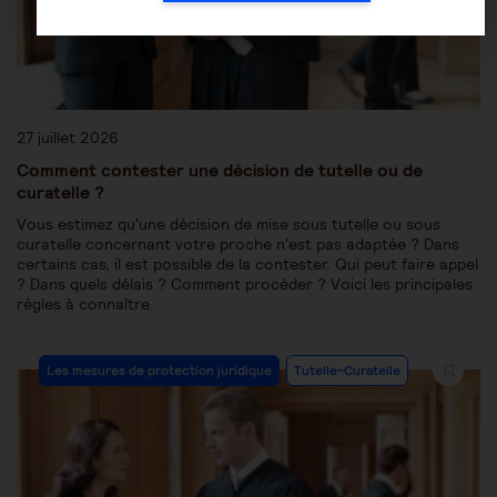
27 juillet 2026
Comment contester une décision de tutelle ou de
curatelle ?
Vous estimez qu'une décision de mise sous tutelle ou sous
curatelle concernant votre proche n'est pas adaptée ? Dans
certains cas, il est possible de la contester. Qui peut faire appel
? Dans quels délais ? Comment procéder ? Voici les principales
règles à connaître.
Les mesures de protection juridique
Tutelle-Curatelle