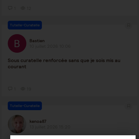
1
12
Tutelle-Curatelle
Bastien
10 juillet 2026 10:06
Sous curatelle renforcée sans que je sois mis au
courant
1
19
Tutelle-Curatelle
kenoa87
13 juillet 2026 15:20