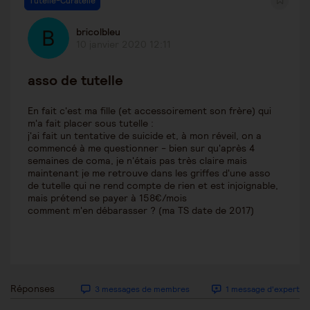
Tutelle-Curatelle
bricolbleu
10 janvier 2020 12:11
asso de tutelle
En fait c'est ma fille (et accessoirement son frère) qui
m'a fait placer sous tutelle :
j'ai fait un tentative de suicide et, à mon réveil, on a
commencé à me questionner - bien sur qu'après 4
semaines de coma, je n'étais pas très claire mais
maintenant je me retrouve dans les griffes d'une asso
de tutelle qui ne rend compte de rien et est injoignable,
mais prétend se payer à 158€/mois
comment m'en débarasser ? (ma TS date de 2017)
Réponses
3 messages de membres
1 message d'expert