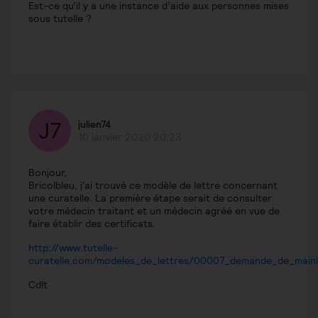
Est-ce qu’il y a une instance d’aide aux personnes mises
sous tutelle ?
julien74
10 janvier 2020 20:23
Bonjour,
Bricolbleu, j'ai trouvé ce modèle de lettre concernant
une curatelle. La première étape serait de consulter
votre médecin traitant et un médecin agréé en vue de
faire établir des certificats.
http://www.tutelle-
curatelle.com/modeles_de_lettres/00007_demande_de_mainl
Cdlt