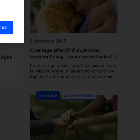
mez
8 décembre 2025
Chantage affectif d’un proche :
comment réagir quand on est aidant ?
 âgés
Le chantage affectif peut s’immiscer dans
la relation entre un aidant et son proche
âgé, surtout quand la perte d’autonomie…
Être aidant
Le rôle de l'aidant