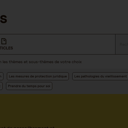
TICLES
lon les thèmes et sous-thèmes de votre choix
n
Les mesures de protection juridique
Les pathologies du vieillissement
t
Prendre du temps pour soi