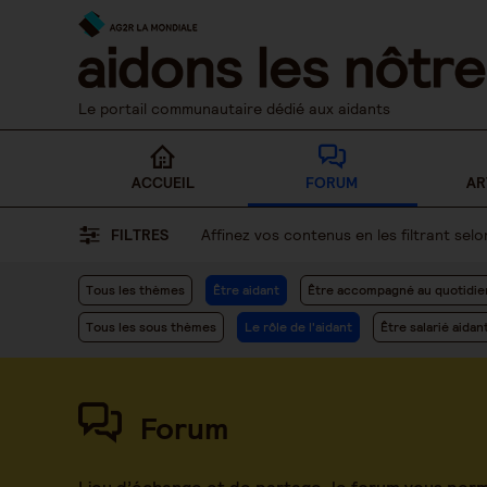
Skip
to
content
Le portail communautaire dédié aux aidants
ACCUEIL
FORUM
AR
FILTRES
Affinez vos contenus en les filtrant se
Tous les thèmes
Être aidant
Être accompagné au quotidie
Tous les sous thèmes
Le rôle de l'aidant
Être salarié aidan
Forum