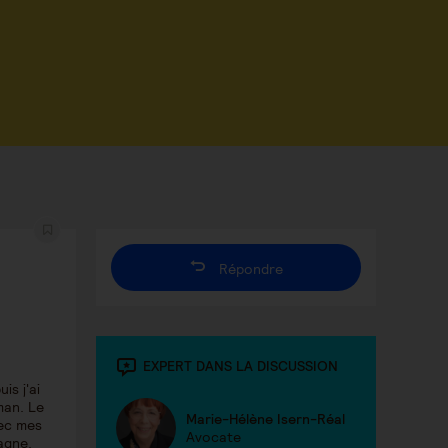
Répondre
EXPERT DANS LA DISCUSSION
is j'ai
man. Le
Marie-Hélène Isern-Réal
vec mes
Avocate
agne.