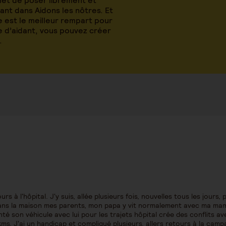
met de poser librement et
nt dans Aidons les nôtres. Et
 est le meilleur rempart pour
le d’aidant, vous pouvez créer
.
à l'hôpital. J'y suis, allée plusieurs fois, nouvelles tous les jours, pu
 dans la maison mes parents, mon papa y vit normalement avec ma ma
nté son véhicule avec lui pour les trajets hôpital crée des conflits a
ms. J'ai un handicap et compliqué plusieurs, allers retours à la camp