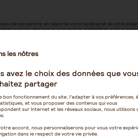
propos de vos parents, en raison de votre handicap et de votre éloig
ents aussi souvent que vous en avez la possibilité et aussi le droit 
nt aucune remarques à faire. Mais c'est un problème relationnel et 
s.
 des indications par téléphone sur l'état de santé de leur patient. 
e père au téléphone. Il vous suffit de l'appeler quand votre sœur n'e
vos déplacements afin que les choses soient bien cadrées.
s avez le choix des données que vou
un avocat qui écrira une lettre à vos sœurs rappelant les droits et
haitez partager
e bon fonctionnement du site, l'adapter à vos préférences, é
atistiques, et vous proposer des contenus qui vous
pondent sur Internet et les réseaux sociaux, nous utilisons 
s.
votre accord, nous personnaliserons pour vous votre expér
igation dans le respect de votre vie privée.