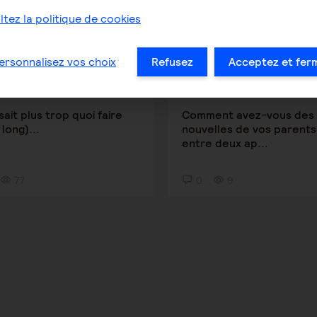
tez la politique de cookies
de l'aidant
Le rôle de l'aidant
ersonnalisez vos choix
Refusez
Acceptez et fer
Mapi90
GuillaumeHF
3 août 2026 13:26
7 juin 2026 12:09
sait plus trop quoi faire
Comment avez-vous des
long)...
nouvelles de vos parents
entre deux ap...
77
0
9