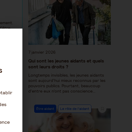
nement.
d'être
non
Ce sont
7 janvier 2026
st pas
Qui sont les jeunes aidants et quels
sont leurs droits ?
s
Longtemps invisibles, les jeunes aidants
sont aujourd’hui mieux reconnus par les
pouvoirs publics. Pourtant, beaucoup
d’entre eux n’ont pas conscience…
tablir
des
Être aidant
Le rôle de l'aidant
ience