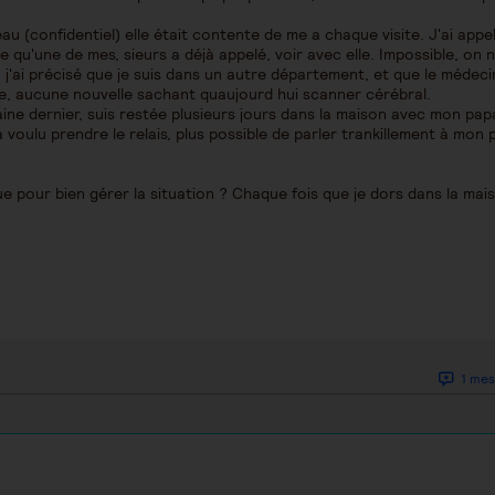
(confidentiel) elle était contente de me a chaque visite. J'ai appel
e qu'une de mes, sieurs a déjà appelé, voir avec elle. Impossible, on 
f, j'ai précisé que je suis dans un autre département, et que le médec
lle, aucune nouvelle sachant quaujourd hui scanner cérébral.
ine dernier, suis restée plusieurs jours dans la maison avec mon pap
oulu prendre le relais, plus possible de parler trankillement à mon 
e pour bien gérer la situation ? Chaque fois que je dors dans la mai
1 mes