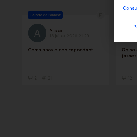
Consul
Le rôle de l'aidant
Le rôle 
P
Anissa
13 juillet 2026 21:29
Coma anoxie non repondant
On ne 
(assez 
2
21
12