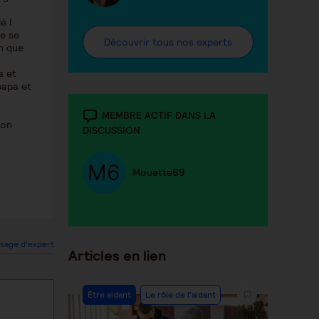
é l
ne se
Découvrir tous nos experts
in que
a et
papa et
MEMBRE ACTIF DANS LA
son
DISCUSSION
Mouette69
sage d'expert
Articles en lien
Être aidant
Le rôle de l'aidant