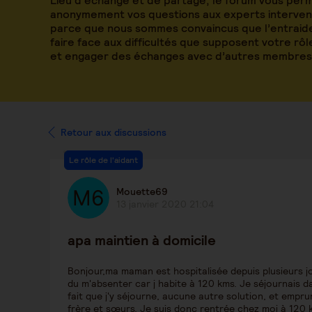
Lieu d’échange et de partage, le forum vous per
anonymement vos questions aux experts intervena
parce que nous sommes convaincus que l’entraide
faire face aux difficultés que supposent votre rô
et engager des échanges avec d’autres membres
Retour aux discussions
Le rôle de l'aidant
Mouette69
13 janvier 2020 21:04
apa maintien à domicile
Bonjour,ma maman est hospitalisée depuis plusieurs jours 
du m'absenter car j habite à 120 kms. Je séjournais
fait que j'y séjourne, aucune autre solution, et empru
frère et sœurs. Je suis donc rentrée chez moi à 120 k