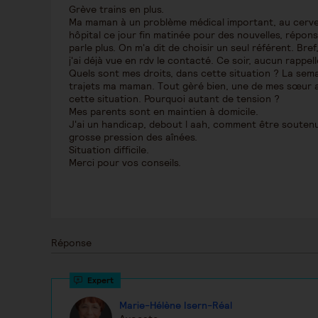
Grève trains en plus.
Ma maman à un problème médical important, au cerveau 
hôpital ce jour fin matinée pour des nouvelles, répons
parle plus. On m'a dit de choisir un seul référent. Bre
j'ai déjà vue en rdv le contacté. Ce soir, aucun rappe
Quels sont mes droits, dans cette situation ? La sema
trajets ma maman. Tout gèré bien, une de mes sœur a v
cette situation. Pourquoi autant de tension ?
Mes parents sont en maintien à domicile.
J'ai un handicap, debout l aah, comment être soutenu
grosse pression des aînées.
Situation difficile.
Merci pour vos conseils.
Réponse
Marie-Hélène Isern-Réal