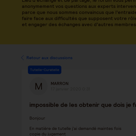
Lieu d’échange et de partage, le forum vous per
anonymement vos questions aux experts intervena
parce que nous sommes convaincus que l’entraide
faire face aux difficultés que supposent votre rô
et engager des échanges avec d’autres membres
Retour aux discussions
Tutelle-Curatelle
MARRON
17 janvier 2020 0:31
impossible de les obtenir que dois je 
Bonjour
En matière de tutelle j'ai demandé maintes fois
copie du jugement