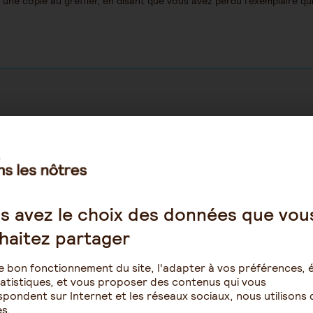
une copie au greffier, en disant que vous avez perdu l'exemplaire qu
-Curatelle
Tutelle-Curatelle
Bastien
kenoa87
s avez le choix des données que vou
10 juillet 2026 10:06
13 juillet 2026 15:
haitez partager
uratelle renforcée sans
tutelle enfant majeur ha
 sois mis au courant
e bon fonctionnement du site, l'adapter à vos préférences, é
atistiques, et vous proposer des contenus qui vous
pondent sur Internet et les réseaux sociaux, nous utilisons 
s.
19
2
14