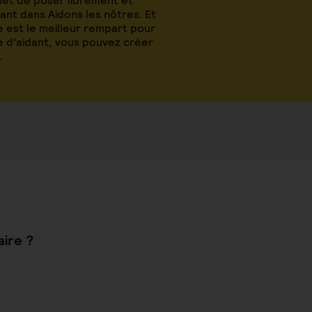
met de poser librement et
nt dans Aidons les nôtres. Et
 est le meilleur rempart pour
le d’aidant, vous pouvez créer
.
faire ?