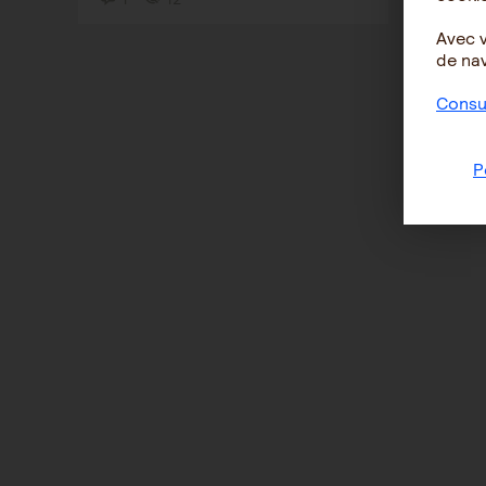
Avec 
de nav
Consul
P