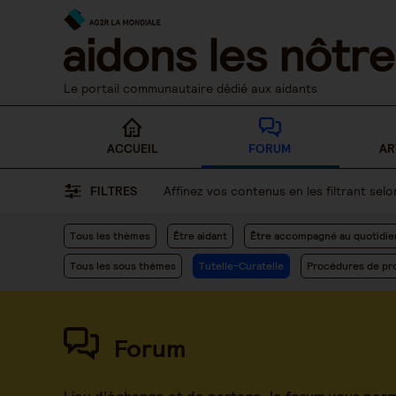
Skip
to
content
Le portail communautaire dédié aux aidants
ACCUEIL
FORUM
AR
FILTRES
Affinez vos contenus en les filtrant se
Tous les thèmes
Être aidant
Être accompagné au quotidie
Tous les sous thèmes
Tutelle-Curatelle
Procédures de pro
Forum