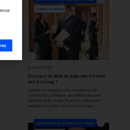
Tutelle-Curatelle
ience
mez
2 mars 2026
Pourquoi le délai du juge des tutelles
est-il si long ?
Lorsqu’on engage une procédure de
protection juridique, les délais peuvent
sembler très longs. Plusieurs éléments
expliquent cette situation. Le juge…
Les mesures de protection juridique