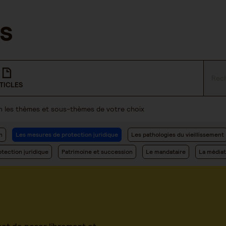
TICLES
lon les thèmes et sous-thèmes de votre choix
n
Les mesures de protection juridique
Les pathologies du vieillissement
tection juridique
Patrimoine et succession
Le mandataire
La médiat