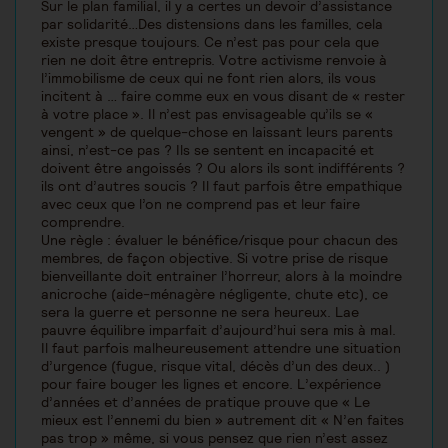
Sur le plan familial, il y a certes un devoir d’assistance
par solidarité…Des distensions dans les familles, cela
existe presque toujours. Ce n’est pas pour cela que
rien ne doit être entrepris. Votre activisme renvoie à
l’immobilisme de ceux qui ne font rien alors, ils vous
incitent à … faire comme eux en vous disant de « rester
à votre place ». Il n’est pas envisageable qu’ils se «
vengent » de quelque-chose en laissant leurs parents
ainsi, n’est-ce pas ? Ils se sentent en incapacité et
doivent être angoissés ? Ou alors ils sont indifférents ?
ils ont d’autres soucis ? Il faut parfois être empathique
avec ceux que l’on ne comprend pas et leur faire
comprendre.
Une règle : évaluer le bénéfice/risque pour chacun des
membres, de façon objective. Si votre prise de risque
bienveillante doit entrainer l’horreur, alors à la moindre
anicroche (aide-ménagère négligente, chute etc), ce
sera la guerre et personne ne sera heureux. Lae
pauvre équilibre imparfait d’aujourd’hui sera mis à mal.
Il faut parfois malheureusement attendre une situation
d’urgence (fugue, risque vital, décès d’un des deux.. )
pour faire bouger les lignes et encore. L’expérience
d’années et d’années de pratique prouve que « Le
mieux est l’ennemi du bien » autrement dit « N’en faites
pas trop » même, si vous pensez que rien n’est assez