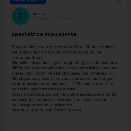
Maintien à domicile
taurus
18 janvier 2020 18:59
spectatrice impuissante
Bonjour. Mes beaux parents ont 86 et 90 ans et vivent
seuls dans leur maison. Ils ont 5 enfants qui ne
s'entendent pas.
Ma belle mère a des signes cognitifs (perte de mémoire,
difficultés à reconnaître les siens, agressivité, quelques
signes d'inhibition, ne sait plus gérer ses comptes...)
Mon beau père pleure, ne veut plus sortir, est fatigué.
Ils sont suivis par un médecin... ?? Examens prescrits
non faits, médicaments peut être.
Refus total des 2 personnes d'être aidées. Les enfants
ne veulent rien faire et certains sont dans le déni.
Je suis spectatrice impuissante.
Que puis-je faire, svp ? Merci à vous.