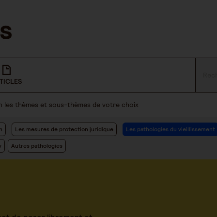
TICLES
lon les thèmes et sous-thèmes de votre choix
n
Les mesures de protection juridique
Les pathologies du vieillissement
y
Autres pathologies