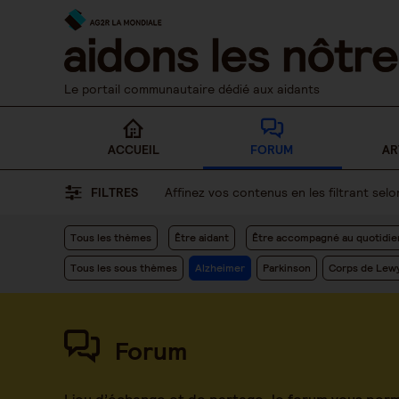
Skip
to
content
Le portail communautaire dédié aux aidants
ACCUEIL
FORUM
AR
FILTRES
Affinez vos contenus en les filtrant se
Tous les thèmes
Être aidant
Être accompagné au quotidie
Tous les sous thèmes
Alzheimer
Parkinson
Corps de Lew
Forum