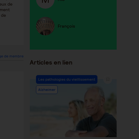
ieux de
tement
 de
François
ge de membre
Articles en lien
Les pathologies du vieillissement
Alzheimer