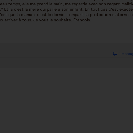
u beau temps, elle me prend la main, me regarde avec son regard malic
s.." Et là c'est la mère qui parle à son enfant. En tout cas c'est exac
c'est que la maman, c'est le dernier rempart, la protection maternelle
x arriver à tous. Je vous le souhaite. François.
1 messa