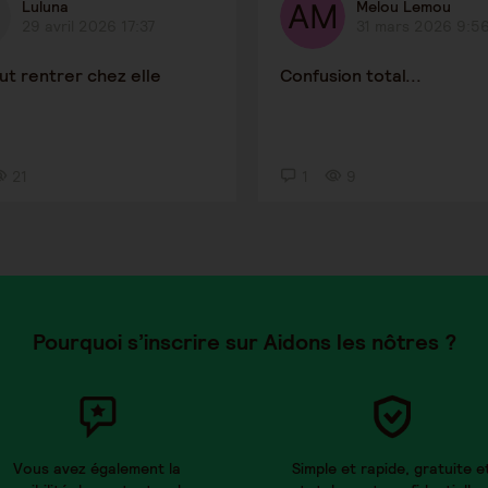
Luluna
Melou Lemou
29 avril 2026 17:37
31 mars 2026 9:5
eut rentrer chez elle
Confusion total...
21
1
9
Pourquoi s’inscrire sur Aidons les nôtres ?
Vous avez également la
Simple et rapide, gratuite e