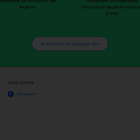
possibilité de contacter des
totalement confidentielle,
experts.
l’inscription respecte votre v
privée.
Je m’inscris en quelques clics
NOUS SUIVRE
Facebook