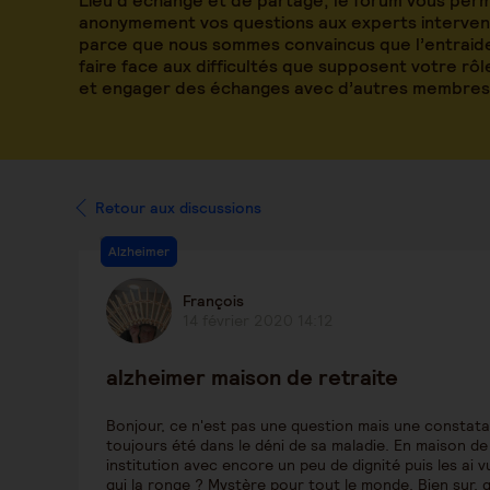
Lieu d’échange et de partage, le forum vous per
anonymement vos questions aux experts intervena
parce que nous sommes convaincus que l’entraide
faire face aux difficultés que supposent votre rô
et engager des échanges avec d’autres membres
Retour aux discussions
Alzheimer
François
14 février 2020 14:12
alzheimer maison de retraite
Bonjour, ce n'est pas une question mais une constata
toujours été dans le déni de sa maladie. En maison de 
institution avec encore un peu de dignité puis les ai 
qui la ronge ? Mystère pour tout le monde. Bien sur, qu