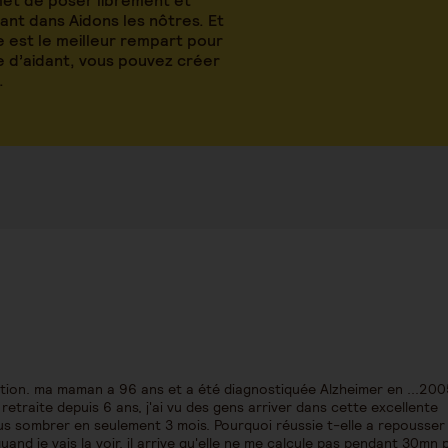
met de poser librement et
nt dans Aidons les nôtres. Et
 est le meilleur rempart pour
le d’aidant, vous pouvez créer
.
tion. ma maman a 96 ans et a été diagnostiquée Alzheimer en ...2005
retraite depuis 6 ans, j'ai vu des gens arriver dans cette excellente
vus sombrer en seulement 3 mois. Pourquoi réussie t-elle a repousser 
and je vais la voir, il arrive qu'elle ne me calcule pas pendant 30mn p