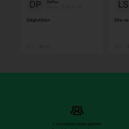
DaPou
29 juin 2026 19:38
Déglutition
Elle v
2
20
1
L’inscription vous permet