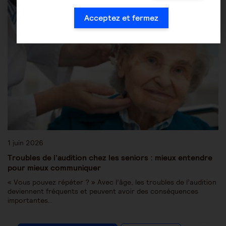
Acceptez et fermez
1 juin 2026
Troubles de l’audition chez les seniors : mieux entendre
pour mieux communiquer
« Vous pouvez répéter ? » Avec l’âge, les troubles de l’audition
deviennent fréquents et peuvent avoir des conséquences
importantes…