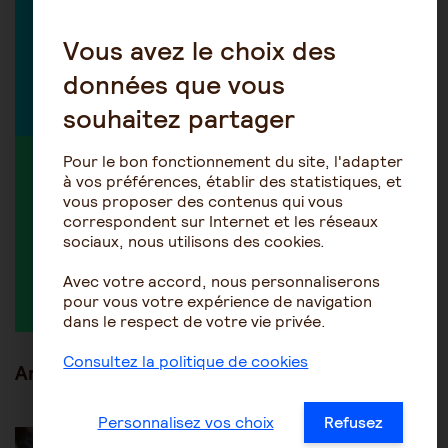
Conseils sur le quotidien de
vie de l'aidant
Vous avez le choix des
données que vous
Découvrir tous nos experts
souhaitez partager
Pour le bon fonctionnement du site, l'adapter
MEMBRE ACTIF DANS LA DISCUSSION
à vos préférences, établir des statistiques, et
vous proposer des contenus qui vous
correspondent sur Internet et les réseaux
sociaux, nous utilisons des cookies.
Monikabis
Avec votre accord, nous personnaliserons
pour vous votre expérience de navigation
dans le respect de votre vie privée.
Consultez la politique de cookies
Articles en lien
Personnalisez vos choix
Refusez
Les pathologies du vieillissement
Autres pathologies