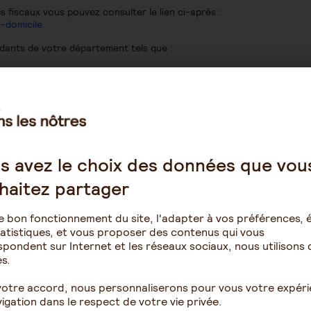
 fiscaux vous pouvez consulter le lien ci-après :
i-domicile
dants de votre département tels que :
-action-pres-de-chez-soi/cafe-aidants
 notre site "Aidons Les Notres" :
n-est-aidant/article?urlTitle=ou-en-est-on-de-la-reconnaissance-
s avez le choix des données que vou
est-aidant/article?urlTitle=salaries-aidants-la-palette-de-disposit
haitez partager
e bon fonctionnement du site, l'adapter à vos préférences, é
atistiques, et vous proposer des contenus qui vous
pondent sur Internet et les réseaux sociaux, nous utilisons 
s.
votre accord, nous personnaliserons pour vous votre expér
igation dans le respect de votre vie privée.