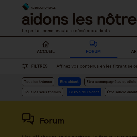
Skip
to
content
Le portail communautaire dédié aux aidants
ACCUEIL
FORUM
AR
FILTRES
Affinez vos contenus en les filtrant se
Tous les thèmes
Être aidant
Être accompagné au quotidie
Tous les sous thèmes
Le rôle de l'aidant
Être salarié aidan
Forum