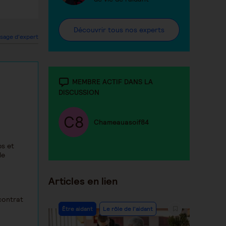
Découvrir tous nos experts
sage d'expert
MEMBRE ACTIF DANS LA
DISCUSSION
Chameauasoif84
ps et
le
Articles en lien
(contrat
Être aidant
Le rôle de l'aidant