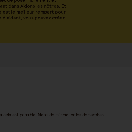
met de poser librement et
nt dans Aidons les nôtres. Et
 est le meilleur rempart pour
le d’aidant, vous pouvez créer
.
le si cela est possible. Merci de m'indiquer les démarches