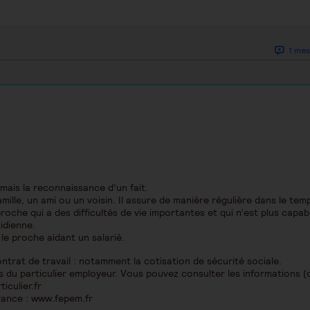
1 mes
 mais la reconnaissance d’un fait.
famille, un ami ou un voisin. Il assure de manière régulière dans le tem
che qui a des difficultés de vie importantes et qui n’est plus capab
idienne.
le proche aidant un salarié.
ontrat de travail : notamment la cotisation de sécurité sociale.
iés du particulier employeur. Vous pouvez consulter les informations 
iculier.fr
rance : www.fepem.fr