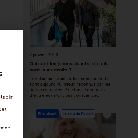
7 janvier 2026
des-
Qui sont les jeunes aidants et quels
sont leurs droits ?
s
ifs-s-
Longtemps invisibles, les jeunes aidants
sont aujourd’hui mieux reconnus par les
pouvoirs publics. Pourtant, beaucoup
d’entre eux n’ont pas conscience…
tablir
des
Être aidant
Le rôle de l'aidant
ience