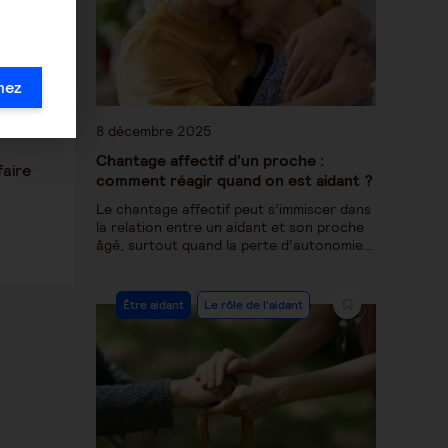
mez
8 décembre 2025
Chantage affectif d’un proche :
faire
comment réagir quand on est aidant ?
Le chantage affectif peut s’immiscer dans
la relation entre un aidant et son proche
âgé, surtout quand la perte d’autonomie…
Être aidant
Le rôle de l'aidant