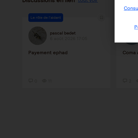
Discussions en lien
tout voir
Consul
Le rôle de l'aidant
Le rôle 
P
pascal bedet
6 août 2026 17:05
Payement ephad
Coma 
0
11
2