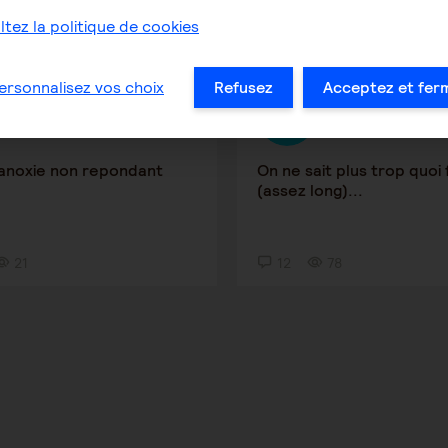
tez la politique de cookies
de l'aidant
Le rôle de l'aidant
ersonnalisez vos choix
Refusez
Acceptez et fer
Anissa
Mapi90
13 juillet 2026 21:29
3 août 2026 13:26
anoxie non repondant
On ne sait plus trop quoi 
(assez long)...
21
12
78