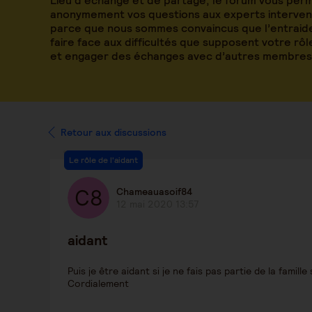
Lieu d’échange et de partage, le forum vous per
anonymement vos questions aux experts intervena
parce que nous sommes convaincus que l’entraide
faire face aux difficultés que supposent votre rô
et engager des échanges avec d’autres membres
Retour aux discussions
Le rôle de l'aidant
Chameauasoif84
12 mai 2020 13:57
aidant
Puis je être aidant si je ne fais pas partie de la famil
Cordialement