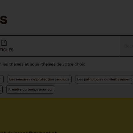
TICLES
lon les thèmes et sous-thèmes de votre choix
n
Les mesures de protection juridique
Les pathologies du vieillissement
t
Prendre du temps pour soi