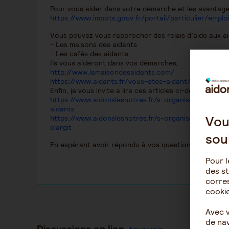
Pour vous aider dans votre démarche et les avantages
https://www.impots.gouv.fr/portail/particulier/emplo
Vous pouvez vous rapprocher des relais d’aide aux ai
- Les maisons des aidants
- Les cafés des aidants
Ils vous aideront dans vos démarches,
http://www.lamaisondesaidants.com/
https://www.aidants.fr/vous-etes-aidant/participer
Enfin, je vous invite a lire ces articles ci-dessous de
https://www.aidonslesnotres.fr/s-organiser-quand-o
aidants
Vou
https://www.aidonslesnotres.fr/s-organiser-quand-on-
elargit
sou
En espérant avoir répondu à vos questions
Pour l
des st
corres
cookie
Avec 
de nav