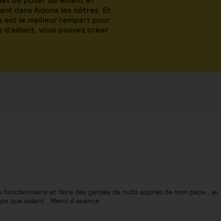
met de poser librement et
nt dans Aidons les nôtres. Et
 est le meilleur rempart pour
le d’aidant, vous pouvez créer
.
 fonctionnaire et faire des gardes de nuits auprès de mon papa , je
mps que aidant . Merci d avance