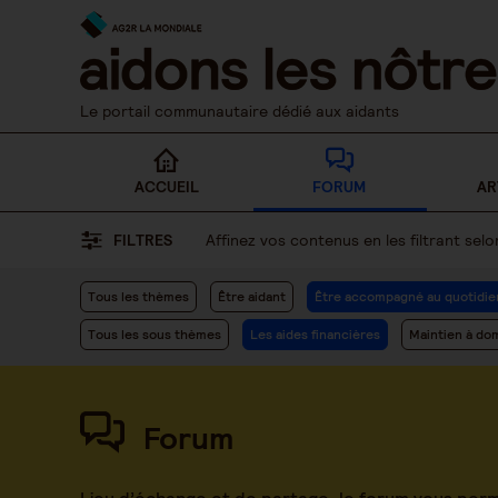
Skip
to
content
Le portail communautaire dédié aux aidants
ACCUEIL
FORUM
AR
FILTRES
Affinez vos contenus en les filtrant se
Tous les thèmes
Être aidant
Être accompagné au quotidie
Tous les sous thèmes
Les aides financières
Maintien à dom
Forum