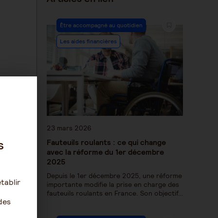
Être accompagné au quotidien
Les aides financières
23 mars 2026
s
Fauteuils roulants : ce qui change
avec la réforme du 1er décembre
2025
Depuis le 1er décembre 2025, une réforme
tablir
importante modifie la prise en charge des
fauteuils roulants en France. Son objectif…
des