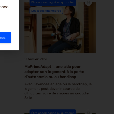
Être accompagné au quotidien
ience
Les aides financières
RGES
UR LE
mez
9 février 2026
MaPrimeAdapt’ : une aide pour
adapter son logement à la perte
d’autonomie ou au handicap
Avec l’avancée en âge ou le handicap, le
logement peut devenir source de
difficultés, voire de risques au quotidien.
Salle…
Être accompagné au quotidien