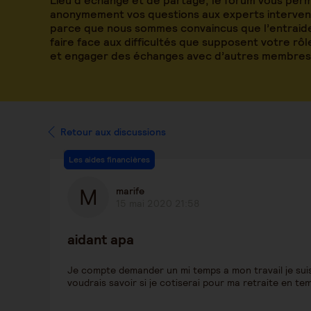
Lieu d’échange et de partage, le forum vous per
anonymement vos questions aux experts intervena
parce que nous sommes convaincus que l’entraide
faire face aux difficultés que supposent votre rô
et engager des échanges avec d’autres membres
Retour aux discussions
Les aides financières
marife
15 mai 2020 21:58
aidant apa
Je compte demander un mi temps a mon travail je suis
voudrais savoir si je cotiserai pour ma retraite en te