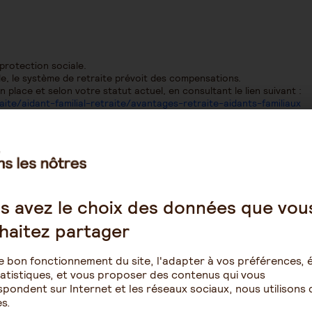
protection sociale.
ide, le système de retraite prévoit des compensations.
 place et selon votre statut actuel, en consultant le lien suivant :
aite/aidant-familial-retraite/avantages-retraite-aidants-familiaux
s avez le choix des données que vou
haitez partager
e bon fonctionnement du site, l'adapter à vos préférences, é
atistiques, et vous proposer des contenus qui vous
es financières
Les aides financières
pondent sur Internet et les réseaux sociaux, nous utilisons 
s.