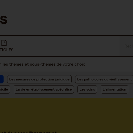
TICLES
lon les thèmes et sous-thèmes de votre choix
n
Les mesures de protection juridique
Les pathologies du vieillissement
icile
La vie en établissement spécialisé
Les soins
L'alimentation