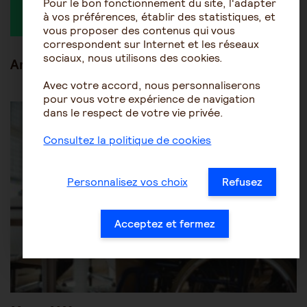
Pour le bon fonctionnement du site, l'adapter
à vos préférences, établir des statistiques, et
vous proposer des contenus qui vous
correspondent sur Internet et les réseaux
sociaux, nous utilisons des cookies.
Articles en lien
Avec votre accord, nous personnaliserons
pour vous votre expérience de navigation
Être accompagné au quotidien
Les aides financières
dans le respect de votre vie privée.
Consultez la politique de cookies
Personnalisez vos choix
Refusez
Acceptez et fermez