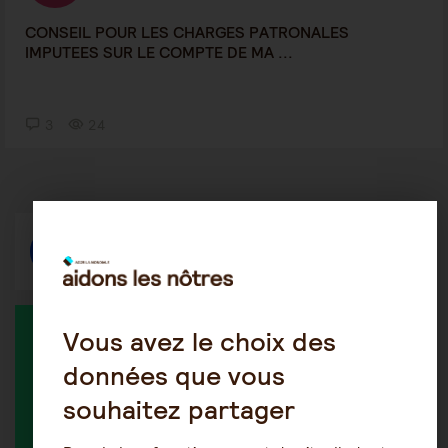
CONSEIL POUR LES CHARGES PATRONALES
IMPUTEES SUR LE COMPTE DE MA ...
3
24
Répondre
Vous avez le choix des
MEMBRE ACTIF DANS LA DISCUSSION
données que vous
souhaitez partager
GrandMiam07