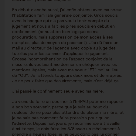
En début d'année aussi, j'ai enfin obtenu avec ma soeur
l'habilitation familiale générale conjointe. Gros soucis
avec la banque qui n'a pas voulu tenir compte du
jugement et nous a fait les pires soucis en début en
confinement (annulation bien logique de ma
procuration, mais suppression de mon accès à ses
comptes, plus de moyen de paiement). J'ai dû faire un
mail au directeur de l'agence avec copie au juge des
tutelles pour les sommer d'appliquer le jugement.
Grosse incompréhension de l'aspect conjoint de la
mesure, ils voulaient me donner un chéquier avec les
mentions légales, mais avec ma soeur "ET" moi au lieu
de "OU". Je l'attends toujours deux mois et demi après.
Je ne peux faire que des virements, mais c'est déjà ça.
J'ai passé le confinement seule avec ma mère.
Je viens de faire un courrier à l'EHPAD pour me rappeler
à son bon souvenir, parce que je suis au bout du
rouleau. Je ne peux plus attendre de placer ma mère, et
je ne sais pas comment faire pression pour qu'on
l'admette. Depuis huit jours, je recommence à travailler
à mi-temps, je dois faire les 3/8 avec un médicament à
prendre à heures fixes, je ne peux donc pas lui donner