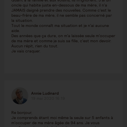
Quant à la famille et aux voisins, ils m'ignorent. J'ai un
oncle qui habite juste en-dessous de ma mère, il n'a
JAMAIS daigné prendre des nouvelles. Comme c'est le
beau-frère de ma mère, il ne semble pas concerné par
la situation.
Tout le monde connaît ma situation et je n'ai aucune
aide.
Des années que ça dure, on m'a laissée seule m'occuper
de ma mère et comme je suis sa fille, c'est mon devoir.
Aucun répit, rien du tout.
Je vais craquer.
Annie Ludinard
19 mai 2020 16:19
Re bonjour,
Je comprends étant moi même la seule sur 5 enfants à
m'occuper de ma mère âgée de 94 ans. Je vous