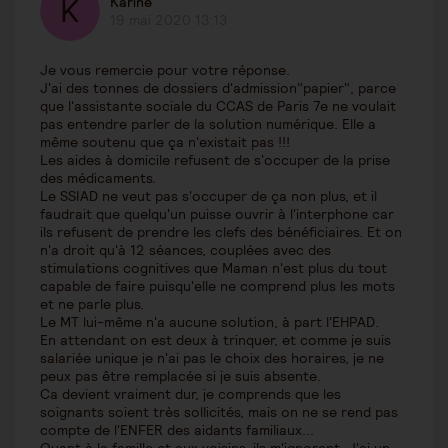
Karine
19 mai 2020 13:13
Je vous remercie pour votre réponse.
J'ai des tonnes de dossiers d'admission"papier", parce
que l'assistante sociale du CCAS de Paris 7e ne voulait
pas entendre parler de la solution numérique. Elle a
même soutenu que ça n'existait pas !!!
Les aides à domicile refusent de s'occuper de la prise
des médicaments.
Le SSIAD ne veut pas s'occuper de ça non plus, et il
faudrait que quelqu'un puisse ouvrir à l'interphone car
ils refusent de prendre les clefs des bénéficiaires. Et on
n'a droit qu'à 12 séances, couplées avec des
stimulations cognitives que Maman n'est plus du tout
capable de faire puisqu'elle ne comprend plus les mots
et ne parle plus.
Le MT lui-même n'a aucune solution, à part l'EHPAD.
En attendant on est deux à trinquer, et comme je suis
salariée unique je n'ai pas le choix des horaires, je ne
peux pas être remplacée si je suis absente.
Ca devient vraiment dur, je comprends que les
soignants soient très sollicités, mais on ne se rend pas
compte de l'ENFER des aidants familiaux...