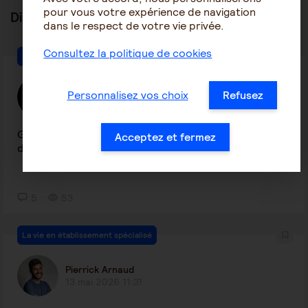
pour vous votre expérience de navigation
Discussions en lien
tout voir
dans le respect de votre vie privée.
Consultez la politique de cookies
La vie en établissement spécialisé
Mick Sat
Personnalisez vos choix
Refusez
16 juillet 2026 20:34
Grand-mère GIR 3 hébergée chez mes parents
Acceptez et fermez
depuis 10 ans et l'aid...
5
53
La vie en établissement spécialisé
Pierrick Arnaud
13 mai 2026 11:31