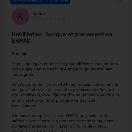
La vie en établissement spécialisé
Karine
19 mai 2020 1:04
Habilitation, banque et placement en
EHPAD
Bonsoir,
Depuis quelques années, j'ai posé différentes questions
sur ce site bien sympathique et j'ai toujours été bien
renseignée.
Je m'occupe de ma mère (84 ans) depuis maintenant 12
ans (je vis chez elle), les quatre dernières années ont
été horribles à vivre. Elle souffre de démence vasculaire
et son état cognitif et physique se dégrade
terriblement.
J'ai passé une pré-visite en EHPAD en janvier, et le
médecin coordinateur a accepté de mettre ma mère
sur liste d'attente. On m'avait dit "un à deux mois
d'attente", j'attends toujours.