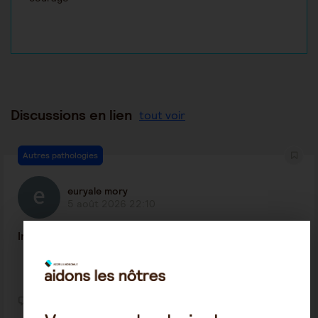
Discussions en lien
tout voir
Autres pathologies
euryale mory
5 août 2026 22:10
Investigation neuro
0
4