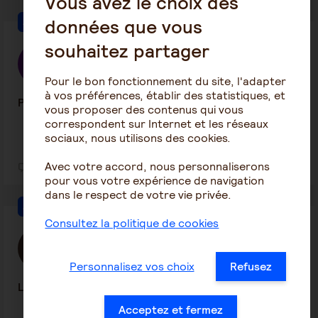
Vous avez le choix des
données que vous
Autres pathologies
souhaitez partager
camille
20 juillet 2026 18:32
Pour le bon fonctionnement du site, l'adapter
à vos préférences, établir des statistiques, et
Pleurs
vous proposer des contenus qui vous
correspondent sur Internet et les réseaux
sociaux, nous utilisons des cookies.
Avec votre accord, nous personnaliserons
1
23
pour vous votre expérience de navigation
dans le respect de votre vie privée.
Autres pathologies
Consultez la politique de cookies
Laetitia S
3 juillet 2026 14:00
Personnalisez vos choix
Refusez
Location de fauteuil roulant électrique
Acceptez et fermez