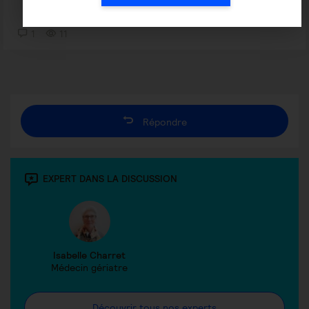
1
11
Répondre
EXPERT DANS LA DISCUSSION
Isabelle Charret
Médecin gériatre
Découvrir tous nos experts