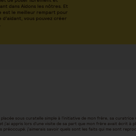
met de poser librement et
nt dans Aidons les nôtres. Et
 est le meilleur rempart pour
le d’aidant, vous pouvez créer
.
acée sous curatelle simple à l'initiative de mon frère, sa curatrice 
 j'ai appris lors d'une visite de sa part que mon frère avait écrit à p
rès préoccupé. j'aimerais savoir quels sont les faits qui me sont repro