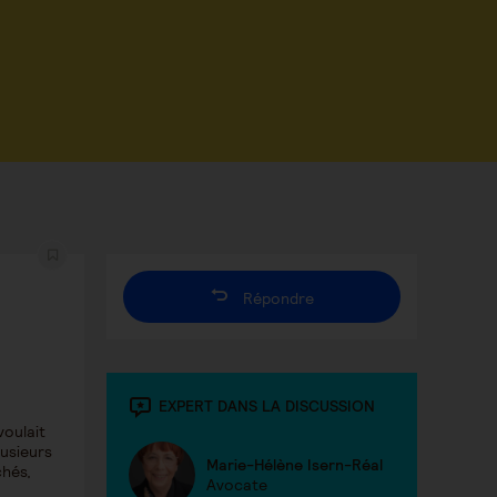
Répondre
EXPERT DANS LA DISCUSSION
voulait
lusieurs
Marie-Hélène Isern-Réal
chés,
Avocate