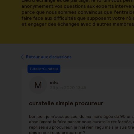
Lieu d’échange et de partage, le forum vous per
anonymement vos questions aux experts intervena
parce que nous sommes convaincus que l’entraide
faire face aux difficultés que supposent votre rô
et engager des échanges avec d’autres membres
Retour aux discussions
Tutelle-Curatelle
mika
23 juin 2020 13:45
curatelle simple procureur
bonjour, je m'occupe seul de ma mère âgée de 90 ans pl
absolument la faire passer sous curatelle renforcée, et
reprises au procureur. je n'ai rien reçu mais je suis t
dois je écrire au procureur ?