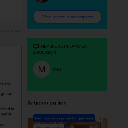
Découvrir tous nos experts
sage d'expert
MEMBRE ACTIF DANS LA
DISCUSSION
Mika
ion et
urgence
Articles en lien
ée si la
e santé
Les mesures de protection juridique
es
Tutelle-Curatelle