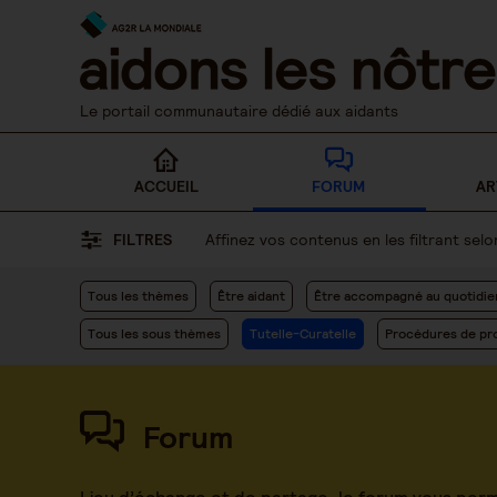
Skip
to
content
Le portail communautaire dédié aux aidants
ACCUEIL
FORUM
AR
FILTRES
Affinez vos contenus en les filtrant se
Tous les thèmes
Être aidant
Être accompagné au quotidie
Tous les sous thèmes
Tutelle-Curatelle
Procédures de pro
Forum