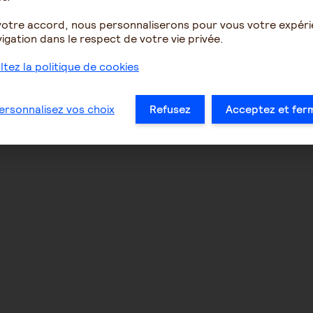
votre accord, nous personnaliserons pour vous votre expér
uratelle renforcée sans
tutelle enfant majeur ha
igation dans le respect de votre vie privée.
 sois mis au courant
tez la politique de cookies
19
2
14
ersonnalisez vos choix
Refusez
Acceptez et fer