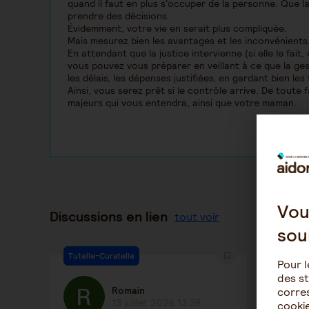
quand il faut en plus s'occuper de la personne. Que l
prendre des décisions.
Évidemment, votre vie en serait plus compliquée.
Mais mesurez bien les avantages et les inconvénients
En attendant que la justice intervienne (si elle le fa
vous pouvez vous préparer en veillant à ce que la ges
les délais, les dépenses justifiées, en gardant bien les 
Ainsi, vous serez prêt si le contrôle arrive. De tout
majeurs qui vous entendra, ainsi que votre maman.
Vou
Discussions en lien
tout voir
sou
Tutelle-Curatelle
Tutelle
Pour l
des st
Romain
corres
13 juillet 2026 13:38
cookie