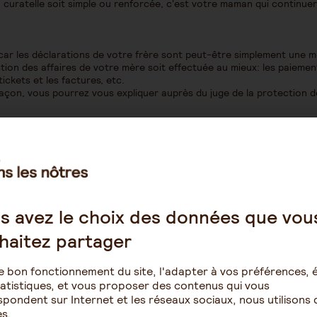
a curatelle soit simple ou renforcée, c'est votre maman qui continue
.
it, car les déclarations de votre frère sont peut-être simplement une 
tion des affaires de votre mère soit effectuée au mieux: les paieme
tickets et les factures, etc.
e façon, vous pourrez vous expliquer auprès du juge de la protection 
s avez le choix des données que vou
haitez partager
-Curatelle
Tutelle-Curatelle
e bon fonctionnement du site, l'adapter à vos préférences, é
atistiques, et vous proposer des contenus qui vous
Bastien
kenoa87
pondent sur Internet et les réseaux sociaux, nous utilisons 
10 juillet 2026 10:06
13 juillet 2026 15:
s.