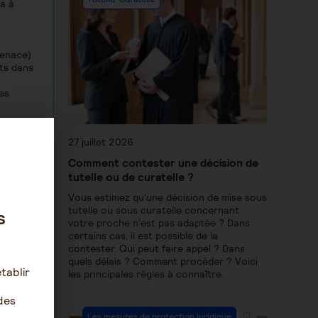
ra à
menace)
nts dans
des
27 juillet 2026
Comment contester une décision de
tutelle ou de curatelle ?
Vous estimez qu'une décision de mise sous
tutelle ou sous curatelle concernant
s
votre proche n'est pas adaptée ? Dans
certains cas, il est possible de la
contester. Qui peut faire appel ? Dans
quels délais ? Comment procéder ? Voici
tablir
les principales règles à connaître.
des
20
Les mesures de protection juridique