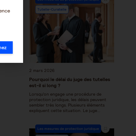
Tutelle-Curatelle
ience
ndicapé
mez
2 mars 2026
Pourquoi le délai du juge des tutelles
est-il si long ?
Lorsqu’on engage une procédure de
protection juridique, les délais peuvent
sembler très longs. Plusieurs éléments
expliquent cette situation. Le juge…
Les mesures de protection juridique