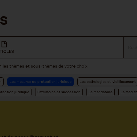
TICLES
lon les thèmes et sous-thèmes de votre choix
n
Les mesures de protection juridique
Les pathologies du vieillissement
tection juridique
Patrimoine et succession
Le mandataire
La médiat