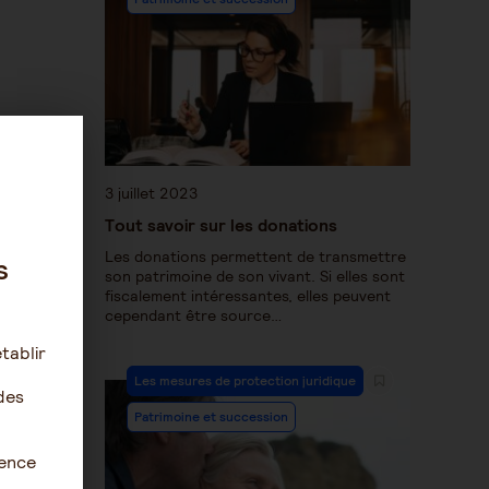
t
3 juillet 2023
24
Tout savoir sur les donations
Les donations permettent de transmettre
s
son patrimoine de son vivant. Si elles sont
fiscalement intéressantes, elles peuvent
cependant être source…
tablir
Les mesures de protection juridique
des
Patrimoine et succession
ience