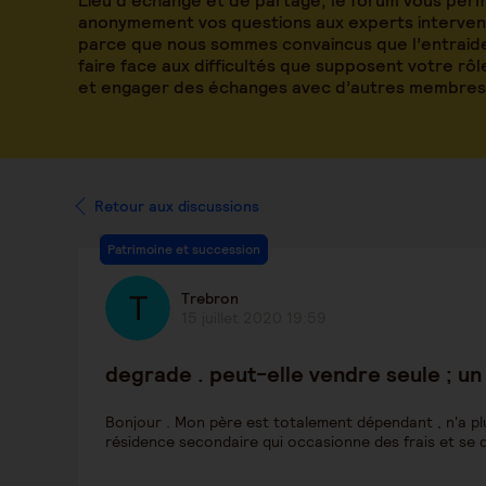
Lieu d’échange et de partage, le forum vous per
anonymement vos questions aux experts intervena
parce que nous sommes convaincus que l’entraide
faire face aux difficultés que supposent votre rô
et engager des échanges avec d’autres membres
Retour aux discussions
Patrimoine et succession
Trebron
15 juillet 2020 19:59
degrade . peut-elle vendre seule ; un 
Bonjour . Mon père est totalement dépendant , n'a pl
résidence secondaire qui occasionne des frais et se dé