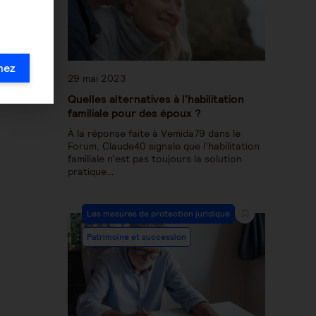
mez
29 mai 2023
Quelles alternatives à l’habilitation
familiale pour des époux ?
À la réponse faite à Vemida79 dans le
Forum, Claude40 signale que l’habilitation
familiale n’est pas toujours la solution
pratique…
Les mesures de protection juridique
Patrimoine et succession