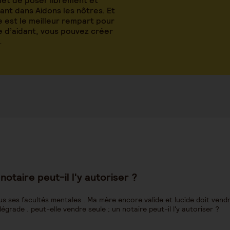
met de poser librement et
nt dans Aidons les nôtres. Et
 est le meilleur rempart pour
le d’aidant, vous pouvez créer
.
notaire peut-il l'y autoriser ?
us ses facultés mentales . Ma mère encore valide et lucide doit vend
grade . peut-elle vendre seule ; un notaire peut-il l'y autoriser ?