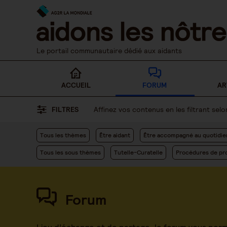
Skip
to
content
Le portail communautaire dédié aux aidants
ACCUEIL
FORUM
AR
FILTRES
Affinez vos contenus en les filtrant se
Tous les thèmes
Être aidant
Être accompagné au quotidie
Tous les sous thèmes
Tutelle-Curatelle
Procédures de pro
Forum