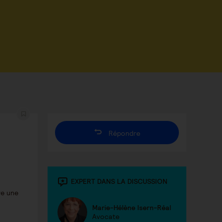
Répondre
EXPERT DANS LA DISCUSSION
re une
Marie-Hélène Isern-Réal
Avocate