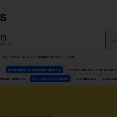
TICLES
lon les thèmes et sous-thèmes de votre choix
n
Les mesures de protection juridique
Les pathologies du vieillissement
tection juridique
Patrimoine et succession
Le mandataire
La médiat