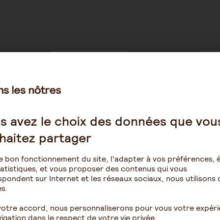
ine et succession
Patrimoine et succession
dantourret
thomas bourdene
1 juin 2026 9:03
30 mars 2026 15:
ution unilatérale des
Contestation Sucession
s avez le choix des données que vou
par le notaire avant
re ...
haitez partager
e bon fonctionnement du site, l'adapter à vos préférences, é
7
1
13
atistiques, et vous proposer des contenus qui vous
pondent sur Internet et les réseaux sociaux, nous utilisons 
s.
votre accord, nous personnaliserons pour vous votre expér
igation dans le respect de votre vie privée.