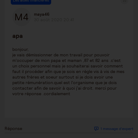
Les aides financières
maya46
30 août 2020 20:41
apa
bonjour,
je vais démissionner de mon travail pour pouvoir
m'occuper de mon papa et maman ,87 et 82 ans .c'est
un choix personnel mais je souhaiterai savoir comment
faut il procéder afin que je sois en règle vis à vis de mes
autres frères et soeur surtout si je dois avoir une
petite rémunération.quel est l'organisme que je dois
contacter afin de savoir à quoi j'ai droit. merci pour
votre réponse .cordialement
Réponse
1 message d'expert