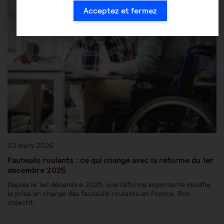
Acceptez et fermez
23 mars 2026
Fauteuils roulants : ce qui change avec la réforme du 1er
décembre 2025
Depuis le 1er décembre 2025, une réforme importante modifie
la prise en charge des fauteuils roulants en France. Son
objectif…