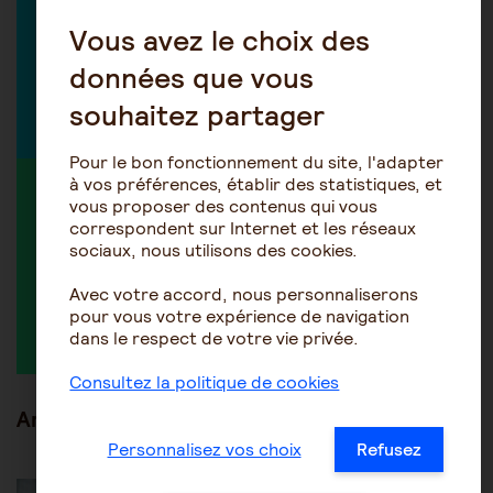
Marie-Hélène Isern-Réal
Vous avez le choix des
Avocate
données que vous
souhaitez partager
Découvrir tous nos experts
Pour le bon fonctionnement du site, l'adapter
à vos préférences, établir des statistiques, et
MEMBRE ACTIF DANS LA DISCUSSION
vous proposer des contenus qui vous
correspondent sur Internet et les réseaux
sociaux, nous utilisons des cookies.
Avec votre accord, nous personnaliserons
Maya46
pour vous votre expérience de navigation
dans le respect de votre vie privée.
Consultez la politique de cookies
Articles en lien
Personnalisez vos choix
Refusez
Être accompagné au quotidien
Les aides financières