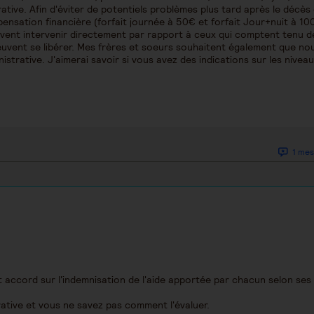
rative. Afin d'éviter de potentiels problèmes plus tard après le décès
nsation financière (forfait journée à 50€ et forfait Jour+nuit à 10
vent intervenir directement par rapport à ceux qui comptent tenu d
peuvent se libérer. Mes frères et soeurs souhaitent également que no
strative. J'aimerai savoir si vous avez des indications sur les niveau
1 mes
cet accord sur l'indemnisation de l'aide apportée par chacun selon ses
ative et vous ne savez pas comment l'évaluer.