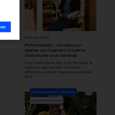
RGES
UR LE
mez
9 février 2026
MaPrimeAdapt’ : une aide pour
adapter son logement à la perte
d’autonomie ou au handicap
Avec l’avancée en âge ou le handicap, le
logement peut devenir source de
difficultés, voire de risques au quotidien.
Salle…
Être accompagné au quotidien
Les aides financières