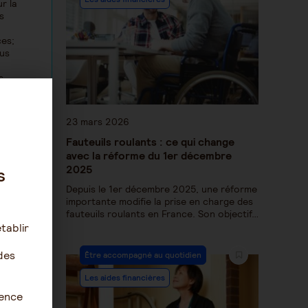
r la
s
ces;
ous
s
s
en
23 mars 2026
Fauteuils roulants : ce qui change
avec la réforme du 1er décembre
2025
s
Depuis le 1er décembre 2025, une réforme
importante modifie la prise en charge des
fauteuils roulants en France. Son objectif…
tablir
des
Être accompagné au quotidien
Les aides financières
ience