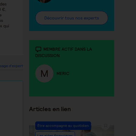
 des
0 €,
e
Découvrir tous nos experts
us
x qui
MEMBRE ACTIF DANS LA
DISCUSSION
sage d'expert
MERIC
Articles en lien
Être accompagné au quotidien
Les aides financières