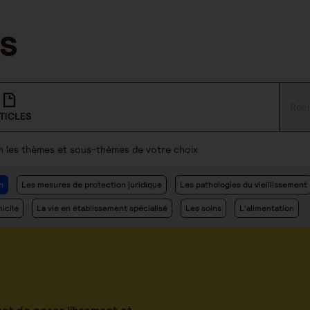
TICLES
lon les thèmes et sous-thèmes de votre choix
n
Les mesures de protection juridique
Les pathologies du vieillissement
icile
La vie en établissement spécialisé
Les soins
L'alimentation