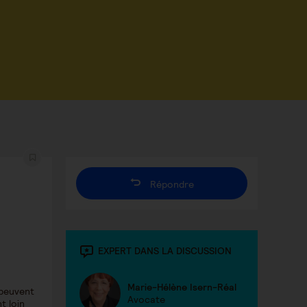
Répondre
EXPERT DANS LA DISCUSSION
Marie-Hélène Isern-Réal
 peuvent
Avocate
t loin