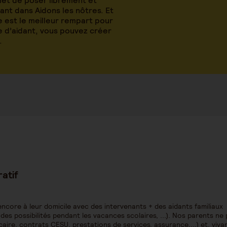
met de poser librement et
nt dans Aidons les nôtres. Et
 est le meilleur rempart pour
le d’aidant, vous pouvez créer
.
ratif
ncore à leur domicile avec des intervenants + des aidants familiaux
s possibilités pendant les vacances scolaires, ...). Nos parents ne
aire, contrats CESU, prestations de services, assurance,...) et, vivan