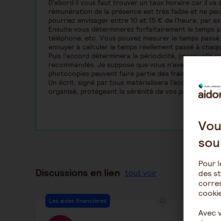
D'abord il vous faut trouver un taux horaire car il va
rémunération de la présence est très faible et ne peu
pourriez envisager entre 10 et 15 € de l'heure, par e
Ensuite vous déterminerez forfaitairement le temps 
téléphone, etc. Vous pouvez mesurer le temps passé 
ennuyer à calculer le temps réellement passé à chaqu
Puis l'accord déterminera la périodicité, (mensuelle p
recommandés. Je suppose que vous n'avez pas l'inten
photocopies peuvent faire partie des frais remboursab
Un écrit, signé par tous matérialisera l'accord. Ainsi
organisé, protégeant la sérénité de vos parents.
Vou
sou
Pour l
Discussions en lien
tout voir
des st
corres
cookie
Les aides financières
Les aid
Avec 