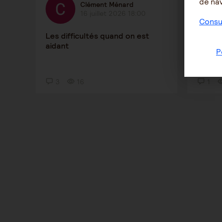
de nav
Clément Ménard
16 juillet 2026 18:00
Consul
Les difficultés quand on est
Clarif
aidant
emplo
P
3
16
1