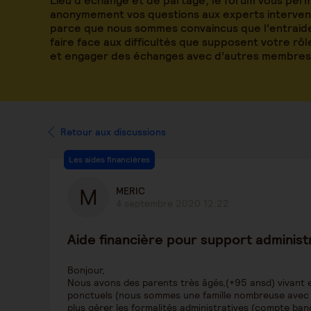
Lieu d’échange et de partage, le forum vous per
anonymement vos questions aux experts intervena
parce que nous sommes convaincus que l’entraide
faire face aux difficultés que supposent votre rô
et engager des échanges avec d’autres membres
Retour aux discussions
Les aides financières
MERIC
4 septembre 2020 12:22
Aide financière pour support administ
Bonjour,
Nous avons des parents très âgés,(+95 ansd) vivant e
ponctuels (nous sommes une famille nombreuse avec de
plus gérer les formalités administratives (compte banc