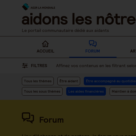
Skip
to
content
Le portail communautaire dédié aux aidants
ACCUEIL
FORUM
AR
FILTRES
Affinez vos contenus en les filtrant se
Tous les thèmes
Être aidant
Être accompagné au quotidie
Tous les sous thèmes
Les aides financières
Maintien à dom
Forum