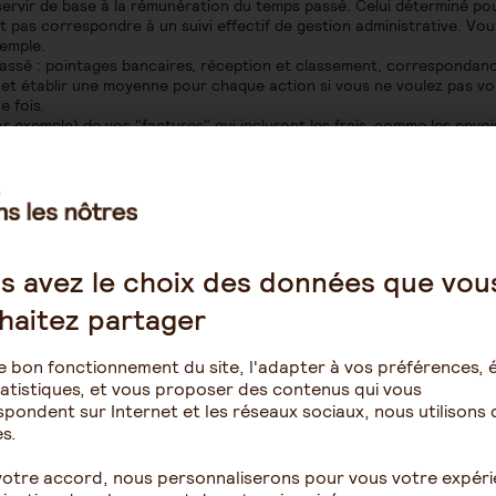
 servir de base à la rémunération du temps passé. Celui déterminé pou
t pas correspondre à un suivi effectif de gestion administrative. Vou
xemple.
passé : pointages bancaires, réception et classement, correspondan
et établir une moyenne pour chaque action si vous ne voulez pas v
e fois.
ar exemple) de vos "factures" qui incluront les frais, comme les envoi
tion de demander le remboursement du papier mais les timbres et le
les, car l'encre coûte cher. A vous de voir.
 tous les intervenants seront tranquilles dans un système d'aidants bi
s avez le choix des données que vou
haitez partager
e bon fonctionnement du site, l'adapter à vos préférences, é
atistiques, et vous proposer des contenus qui vous
pondent sur Internet et les réseaux sociaux, nous utilisons 
s.
es financières
Les aides financières
votre accord, nous personnaliserons pour vous votre expér