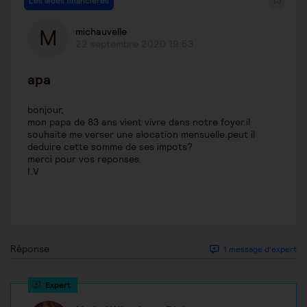
Les aides financières
michauvelle
22 septembre 2020 19:53
apa
bonjour,
mon papa de 83 ans vient vivre dans notre foyer.il
souhaite me verser une alocation mensuelle.peut il
deduire cette somme de ses impots?
merci pour vos reponses.
I.V
Réponse
1 message d'expert