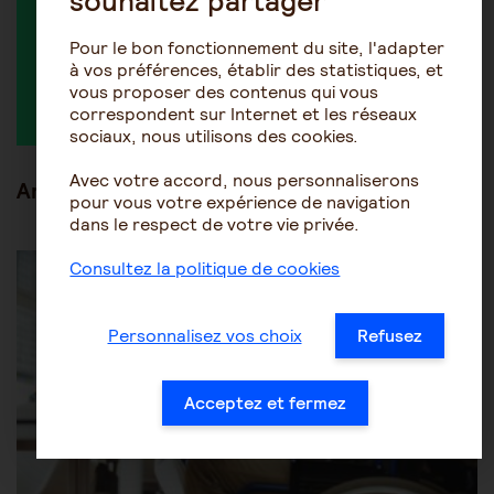
souhaitez partager
Pour le bon fonctionnement du site, l'adapter
à vos préférences, établir des statistiques, et
Michauvelle
vous proposer des contenus qui vous
correspondent sur Internet et les réseaux
sociaux, nous utilisons des cookies.
Avec votre accord, nous personnaliserons
Articles en lien
pour vous votre expérience de navigation
dans le respect de votre vie privée.
Être accompagné au quotidien
Les aides financières
Consultez la politique de cookies
Personnalisez vos choix
Refusez
Acceptez et fermez