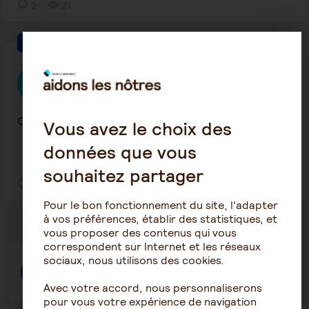
2
21
Le rôle de l'aidant
Mapi90
3 août 2026 13:26
On ne sait plus trop quoi faire (assez long)...
Vous avez le choix des
données que vous
souhaitez partager
12
77
Pour le bon fonctionnement du site, l'adapter
à vos préférences, établir des statistiques, et
vous proposer des contenus qui vous
correspondent sur Internet et les réseaux
sociaux, nous utilisons des cookies.
Répondre
Avec votre accord, nous personnaliserons
pour vous votre expérience de navigation