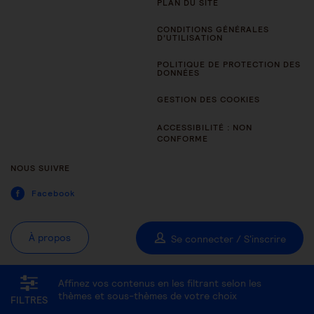
PLAN DU SITE
CONDITIONS GÉNÉRALES
D’UTILISATION
POLITIQUE DE PROTECTION DES
DONNÉES
GESTION DES COOKIES
ACCESSIBILITÉ : NON
CONFORME
NOUS SUIVRE
Facebook
À propos
Se connecter / S'inscrire
Affinez vos contenus en les filtrant selon les
Tous les thèmes
Être aidant
thèmes et sous-thèmes de votre choix
FILTRES