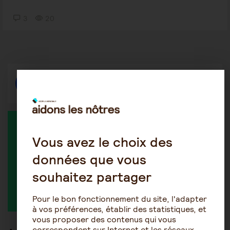
3
20
Répondre
MEMBRES ACTIFS DANS LA DISCUSSION
Vous avez le choix des
données que vous
souhaitez partager
Annie Ludinard
Alext
Pour le bon fonctionnement du site, l'adapter
à vos préférences, établir des statistiques, et
vous proposer des contenus qui vous
correspondent sur Internet et les réseaux