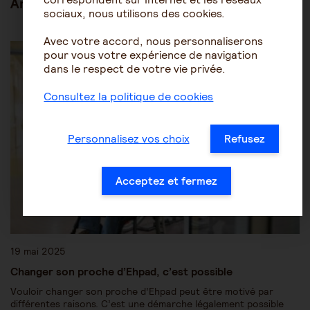
Articles en lien
sociaux, nous utilisons des cookies.
Avec votre accord, nous personnaliserons
Être accompagné au quotidien
pour vous votre expérience de navigation
La vie en établissement spécialisé
dans le respect de votre vie privée.
Consultez la politique de cookies
Personnalisez vos choix
Refusez
Acceptez et fermez
19 mai 2025
Changer son proche d’Ehpad, c’est possible
Vouloir changer son proche d’Ehpad peut être motivé par
différentes raisons. C’est une démarche légalement possible