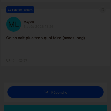
Le rôle de l'aidant
Mapi90
3 août 2026 13:26
On ne sait plus trop quoi faire (assez long)...
12
77
Répondre