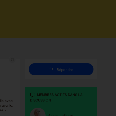
Répondre
MEMBRES ACTIFS DANS LA
DISCUSSION
lle avec
availle.
lisé ?
Annie Ludinard