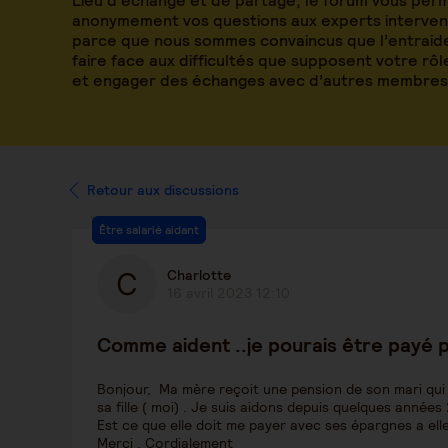
Lieu d’échange et de partage, le forum vous per
anonymement vos questions aux experts intervena
parce que nous sommes convaincus que l’entraide
faire face aux difficultés que supposent votre rô
et engager des échanges avec d’autres membres
Retour aux discussions
Être salarié aidant
Charlotte
16 avril 2023 12:10
Comme aident ..je pourais être payé
Bonjour, Ma mère reçoit une pension de son mari qui 
sa fille ( moi) . Je suis aidons depuis quelques année
Est ce que elle doit me payer avec ses épargnes a elle
Merci , Cordialement