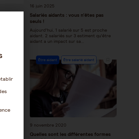
16 juin 2025
Salariés aidants : vous n’êtes pas
seuls !
Aujourd’hui, 1 salarié sur 5 est proche
aidant. 2 salariés sur 3 estiment qu’être
aidant a un impact sur sa…
s
Être aidant
Être salarié aidant
tablir
des
ience
9 novembre 2020
Quelles sont les différentes formes