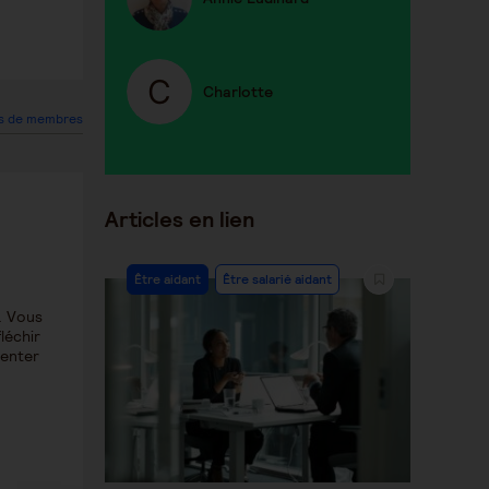
Charlotte
s de membres
Articles en lien
Être aidant
Être salarié aidant
. Vous
léchir
senter