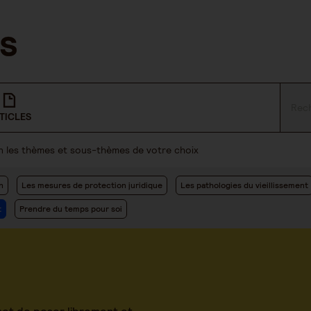
TICLES
lon les thèmes et sous-thèmes de votre choix
n
Les mesures de protection juridique
Les pathologies du vieillissement
t
Prendre du temps pour soi