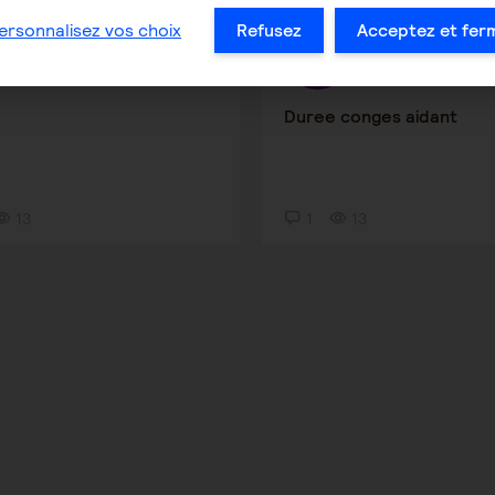
ersonnalisez vos choix
Refusez
Acceptez et fer
sly
Dupinv Dupin
31 juillet 2026 13:17
5 juin 2026 14:13
Duree conges aidant
13
1
13