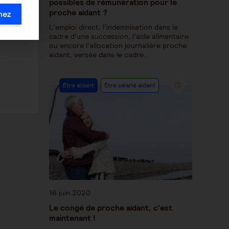
possibles de rémunération pour le
proche aidant ?
mez
L’emploi direct, l’indemnisation dans le
cadre d’une succession, l’aide alimentaire
ou encore l’allocation journalière proche
aidant, versée dans le cadre…
Être aidant
Être salarié aidant
16 juin 2020
Le congé de proche aidant, c’est
maintenant !