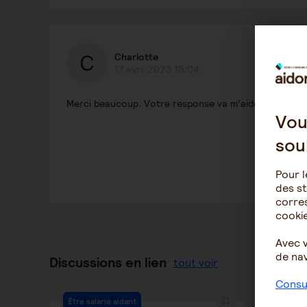
Charlotte
17 avril 2023 15:04
Merci beaucoup. Votre response va m’aider dans les a
Vou
sou
Pour l
des st
corres
cookie
Avec 
de nav
Discussions en lien
tout voir
Consul
Être salarié aidant
Être sal