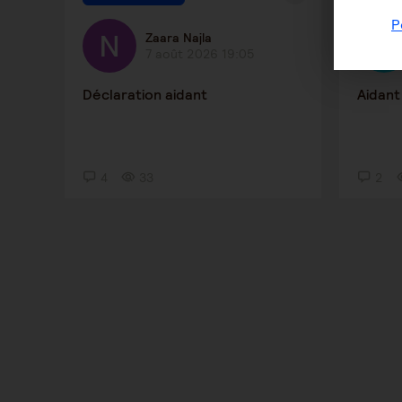
P
Zaara Najla
7 août 2026 19:05
Déclaration aidant
Aidant
4
33
2