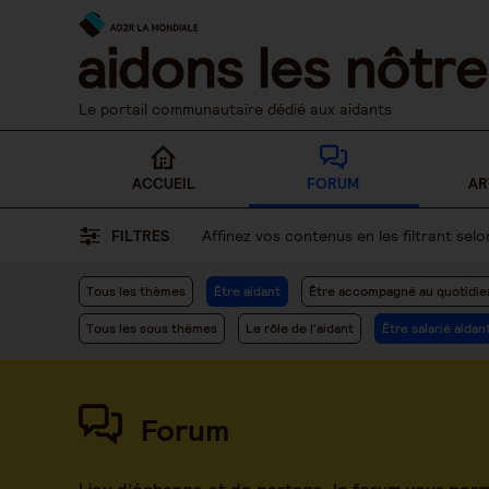
Skip
to
content
Le portail communautaire dédié aux aidants
ACCUEIL
FORUM
AR
FILTRES
Affinez vos contenus en les filtrant se
Tous les thèmes
Être aidant
Être accompagné au quotidie
Tous les sous thèmes
Le rôle de l'aidant
Être salarié aidan
Forum