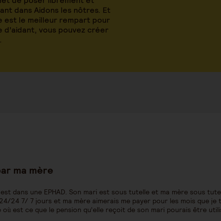
met de poser librement et
nt dans Aidons les nôtres. Et
 est le meilleur rempart pour
le d’aidant, vous pouvez créer
.
 par ma mère
est dans une EPHAD. Son mari est sous tutelle et ma mère sous tute
s 24/24 7/ 7 jours et ma mère aimerais me payer pour les mois que je tr
 où est ce que le pension qu’elle reçoit de son mari pourais être uti