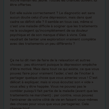
Votre maman est jeune. Toutes les chances doivent lui
être offertes.
Est-elle suivie correctement ? Le diagnostic est sans
aucun doute celui d’une dépression, mais dans quel
cadre se définit elle ? Il semble en tous cas, même si
c’est une maladie difficile à soigner que les traitements
ne la soulagent qu’incomplètement de sa douleur
psychique et de son manque d’élan à vivre. Cela
vaudrait de tenter une exploration vraiment complète
avec des traitements un peu différents ?
Ça ne lui dit rien de faire de la relaxation et autres
choses : peu étonnant puisque la dépression empêche
d’être motivé. Mais dans tout ce qui existe, ce que vous
pouvez faire pour vraiment l’aider, c’est de l’inciter à
partager quelque chose que vous aimeriez vous ! C’est
délicat à expliquer, mais si vous écoutez son « vide »
vous allez y être happée. Vous ne pouvez pas le
combler puisqu’il fait partie de la maladie (avant que les
traitements ne marchent) ; par contre, vous pouvez
l’entrainer de votre côté de vie en faisant vous-mêmes
des choses pour vous que vous partageriez. Cela
change tout.