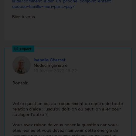
laide/comment-aider-un-proche-conjoint-enfant-
epouse-famille-mari-paris-psy/
Bien à vous.
Isabelle Charret
Médecin gériatre
10 février 2022 19:22
Bonsoir,
Votre question est au fréquemment au centre de toute
relation d’aide : jusqu’où doit-on ou peut-on aller pour
soulager l’autre ?
Vous avez raison de vous poser la question car vous
êtes jeunes et vous devez maintenir cette énergie de
jeunesse pour vivre un temps présent nourrissant et