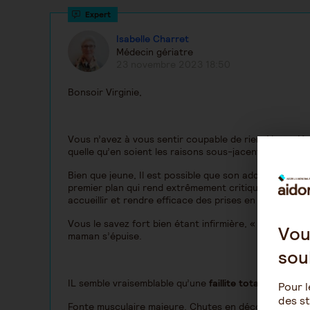
Isabelle Charret
Médecin gériatre
23 novembre 2023 18:50
Bonsoir Virginie,
Vous n’avez à vous sentir coupable de rien. Vous n’êt
quelle qu’en soient les raisons sous-jacentes (mais o
Bien que jeune, Il est possible que son addiction, sa 
premier plan qui rend extrêmement critique toutes les
accueillir et rendre efficace des prises en charge.
Vous le savez fort bien étant infirmière, « le nez d
Vou
maman s’épuise.
sou
IL semble vraisemblable qu’une
faillite totale de l’org
Pour l
des st
Fonte musculaire majeure, Chutes en découlant, Réte