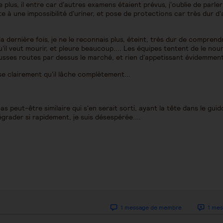
 plus, il entre car d'autres examens étaient prévus, j'oublie de parler
e à une impossibilité d'uriner, et pose de protections car très dur d'a
 la dernière fois, je ne le reconnais plus, éteint, très dur de comprend
it qu'il veut mourir, et pleure beaucoup.... Les équipes tentent de le nou
fausses routes par dessus le marché, et rien d'appetissant évidemment
se clairement qu'il lâche complètement...
s peut-être similaire qui s'en serait sorti, ayant la tête dans le guid
égrader si rapidement, je suis désespérée....
1 message de membre
1 mes