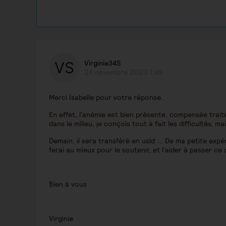
Virginie34S
24 novembre 2023 1:48
Merci Isabelle pour votre réponse..
En effet, l'anémie est bien présente, compensée traitée
dans le milieu, je conçois tout à fait les difficultés, m
Demain, il sera transféré en usld ... De ma petite expé
ferai au mieux pour le soutenir, et l'aider à passer ce cap
Bien à vous
Virginie