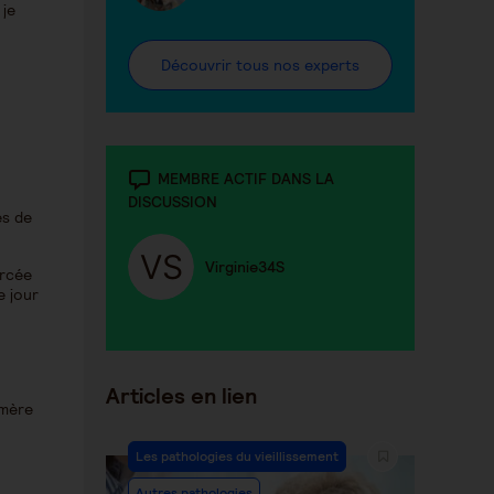
 je
Découvrir tous nos experts
MEMBRE ACTIF DANS LA
DISCUSSION
ès de
Virginie34S
orcée
e jour
Articles en lien
 mère
Les pathologies du vieillissement
Autres pathologies