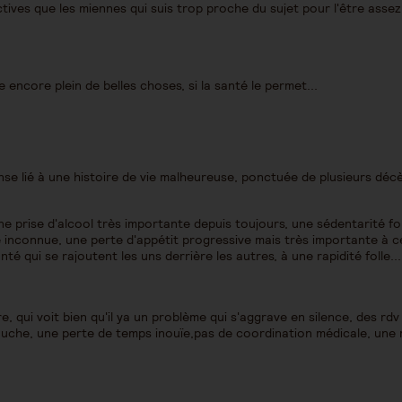
ives que les miennes qui suis trop proche du sujet pour l'être assez
 encore plein de belles choses, si la santé le permet...
nse lié à une histoire de vie malheureuse, ponctuée de plusieurs déc
ne prise d'alcool très importante depuis toujours, une sédentarité f
e inconnue, une perte d'appétit progressive mais très importante à c
é qui se rajoutent les uns derrière les autres, à une rapidité folle...
ure, qui voit bien qu'il ya un problème qui s'aggrave en silence, des rdv
auche, une perte de temps inouïe,pas de coordination médicale, une