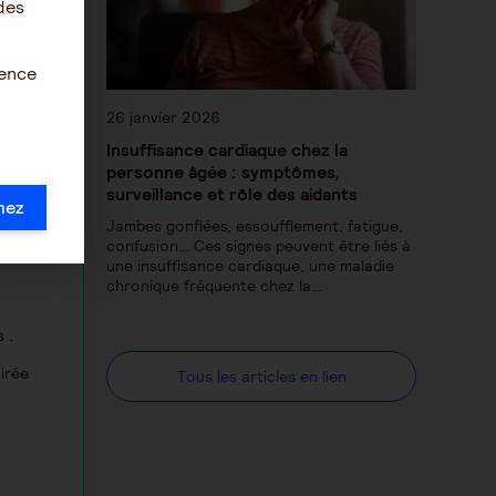
des
ience
26 janvier 2026
Insuffisance cardiaque chez la
personne âgée : symptômes,
surveillance et rôle des aidants
la
mez
Jambes gonflées, essoufflement, fatigue,
confusion… Ces signes peuvent être liés à
une insuffisance cardiaque, une maladie
chronique fréquente chez la…
 .
oirée
Tous les articles en lien