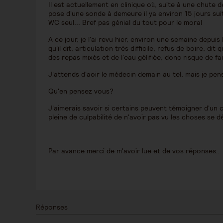
Il est actuellement en clinique où, suite à une chute de
pose d'une sonde à demeure il ya environ 15 jours suit
WC seul... Bref pas génial du tout pour le moral
A ce jour, je l'ai revu hier, environ une semaine depuis
qu'il dit, articulation très difficile, refus de boire, d
des repas mixés et de l'eau gélifiée, donc risque de 
J'attends d'aoir le médecin demain au tel, mais je pen
Qu'en pensez vous?
J'aimerais savoir si certains peuvent témoigner d'un ca
pleine de culpabilité de n'avoir pas vu les choses se d
Par avance merci de m'avoir lue et de vos réponses..
Réponses