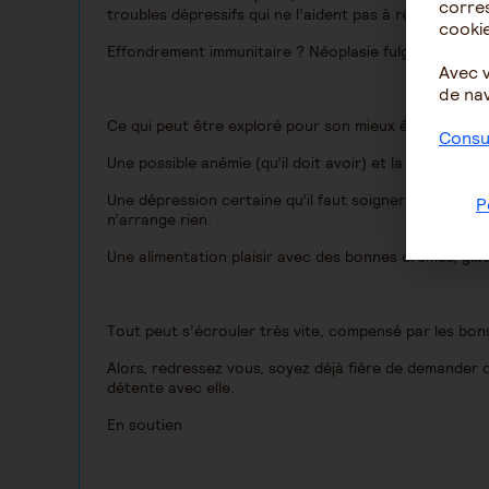
corres
troubles dépressifs qui ne l’aident pas à réagir.
cookie
Effondrement immunitaire ? Néoplasie fulgurante ? Dé
Avec 
de nav
Ce qui peut être exploré pour son mieux être c’est :
Consul
Une possible anémie (qu’il doit avoir) et la pallier.
Une dépression certaine qu’il faut soigner car la doule
P
n’arrange rien.
Une alimentation plaisir avec des bonnes crèmes, glac
Tout peut s’écrouler très vite, compensé par les bo
Alors, redressez vous, soyez déjà fière de demander de
détente avec elle.
En soutien