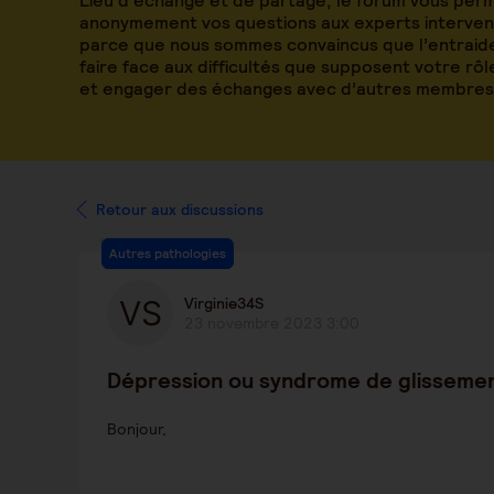
Lieu d’échange et de partage, le forum vous per
anonymement vos questions aux experts intervena
parce que nous sommes convaincus que l’entraide
faire face aux difficultés que supposent votre rô
et engager des échanges avec d’autres membres
Retour aux discussions
Autres pathologies
Virginie34S
23 novembre 2023 3:00
Dépression ou syndrome de glissem
Bonjour,