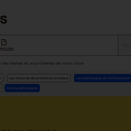
TICLES
lon les thèmes et sous-thèmes de votre choix
n
Les mesures de protection juridique
Les pathologies du vieillissement
y
Autres pathologies