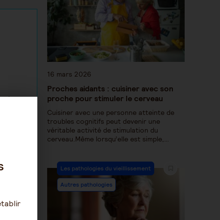
16 mars 2026
Proches aidants : cuisiner avec son
proche pour stimuler le cerveau
qui,
sent.
Cuisiner avec une personne atteinte de
troubles cognitifs peut devenir une
on au
véritable activité de stimulation du
ut
cerveau.Même lorsqu’elle est simple,…
votre
s
Les pathologies du vieillissement
Autres pathologies
tablir
ent des