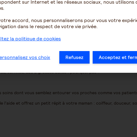
pondent sur Internet et les réseaux sociaux, nous utilisons 
s.
pression sévère ? Assez d’une vie lourde ?
votre accord, nous personnaliserons pour vous votre expér
igation dans le respect de votre vie privée.
tez la politique de cookies
ur morale est inadmissible ; en plus s’il est en sevrage hospitalier, ce
ersonnalisez vos choix
Refusez
Acceptez et fer
es, verrines, eau à grosses bulles : pourquoi pas ?
ns soins dont vous semblez entourer vos proches comme vos patients
 l’aide et offrez un petit répit à votre maman : coiffeur, douceur, s