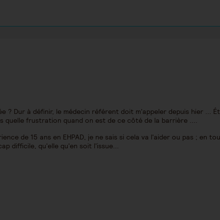
 ? Dur à définir, le médecin référent doit m'appeler depuis hier ... É
ais quelle frustration quand on est de ce côté de la barrière ....
rience de 15 ans en EHPAD, je ne sais si cela va l'aider ou pas ; en tou
 difficile, qu'elle qu'en soit l'issue...