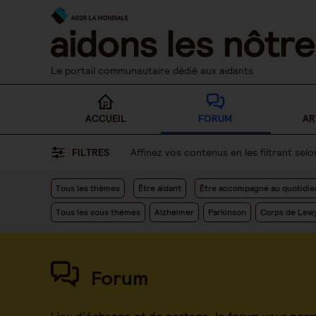
Skip
to
content
Le portail communautaire dédié aux aidants
ACCUEIL
FORUM
AR
FILTRES
Affinez vos contenus en les filtrant se
Tous les thèmes
Être aidant
Être accompagné au quotidie
Tous les sous thèmes
Alzheimer
Parkinson
Corps de Lew
Forum