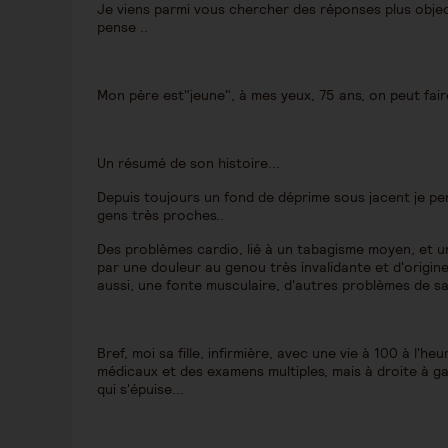
Je viens parmi vous chercher des réponses plus object
pense ..
Mon père est"jeune", à mes yeux, 75 ans, on peut faire
Un résumé de son histoire...
Depuis toujours un fond de déprime sous jacent je pe
gens très proches..
Des problèmes cardio, lié à un tabagisme moyen, et u
par une douleur au genou très invalidante et d'origin
aussi, une fonte musculaire, d'autres problèmes de sant
Bref, moi sa fille, infirmière, avec une vie à 100 à l'he
médicaux et des examens multiples, mais à droite à g
qui s'épuise...