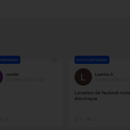
pathologies
Autres pathologies
camille
Laetitia S
20 juillet 2026 18:32
3 juillet 2026 14:0
Location de fauteuil roul
électrique
23
1
11