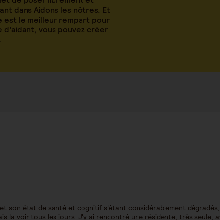
met de poser librement et
nt dans Aidons les nôtres. Et
 est le meilleur rempart pour
le d’aidant, vous pouvez créer
.
 son état de santé et cognitif s'étant considérablement dégradés, 
s la voir tous les jours. J'y ai rencontré une résidente, très seule, 