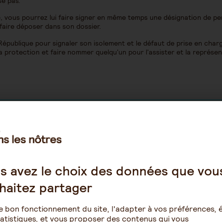
se pas.
le, vous pourrez lui faire signer en même temps une désignation de p
faire déposer dans son dossier.
a République pour signaler son isolement et le défaut de prise en char
 sa protection et faire nommer quelqu'un pour l'assister et la représen
s avez le choix des données que vou
haitez partager
e bon fonctionnement du site, l'adapter à vos préférences, é
atistiques, et vous proposer des contenus qui vous
ssé un lien part d’une bonne intention, n’est-ce pas ?