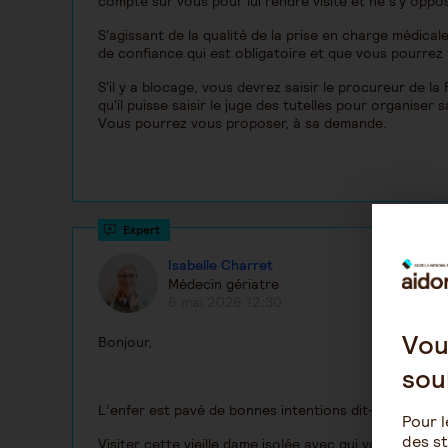
compte sur vous pour lui rendre visite et ne s'y oppo
S'agissant de la qualité de la prise en charge médica
de confiance qui est obligatoire et que vous pourrez 
S'il y a blocage, vous devrez saisir le procureur de l
qu'il puisse saisir le juge des tutelles pour organiser
Vous pourrez vous proposer, à sa demande.
Isabelle Charret
Médecin gériatre
6 mai 2026 12:30
Vou
Bonjour,
sou
L’enfer est pavé de bonnes intentions dit-on !
Pour l
des st
Visiter cette vieille dame isolée avec qui vous avez ti