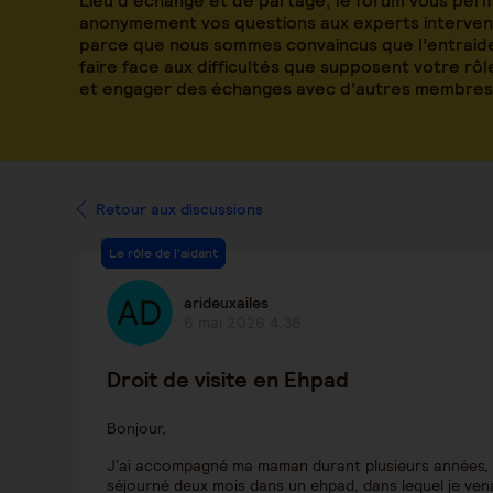
Lieu d’échange et de partage, le forum vous per
anonymement vos questions aux experts intervena
parce que nous sommes convaincus que l’entraide
faire face aux difficultés que supposent votre rô
et engager des échanges avec d’autres membres
Retour aux discussions
Le rôle de l'aidant
arideuxailes
6 mai 2026 4:36
Droit de visite en Ehpad
Bonjour,
J'ai accompagné ma maman durant plusieurs années, et
séjourné deux mois dans un ehpad, dans lequel je venai