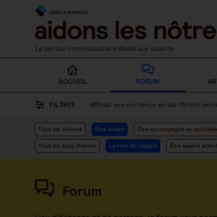
Skip
to
content
Le portail communautaire dédié aux aidants
ACCUEIL
FORUM
AR
FILTRES
Affinez vos contenus en les filtrant se
Tous les thèmes
Être aidant
Être accompagné au quotidie
Tous les sous thèmes
Le rôle de l'aidant
Être salarié aidan
Forum