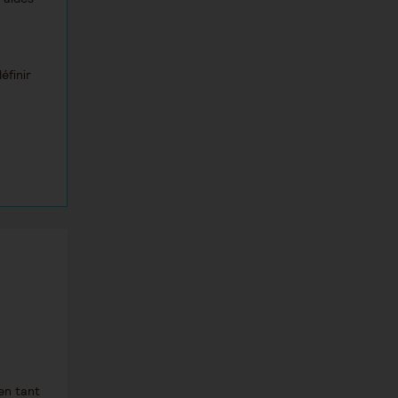
éfinir
en tant