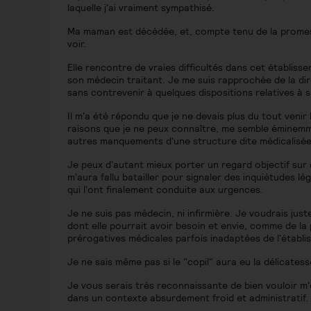
laquelle j'ai vraiment sympathisé.
Ma maman est décédée, et, compte tenu de la promess
voir.
Elle rencontre de vraies difficultés dans cet établiss
son médecin traitant. Je me suis rapprochée de la dire
sans contrevenir à quelques dispositions relatives à sa 
Il m'a été répondu que je ne devais plus du tout venir 
raisons que je ne peux connaître, me semble éminemme
autres manquements d'une structure dite médicalisée,
Je peux d'autant mieux porter un regard objectif sur 
m'aura fallu batailler pour signaler des inquiétudes lé
qui l'ont finalement conduite aux urgences.
Je ne suis pas médecin, ni infirmière. Je voudrais just
dont elle pourrait avoir besoin et envie, comme de la 
prérogatives médicales parfois inadaptées de l'établ
Je ne sais même pas si le "copil" aura eu la délicates
Je vous serais très reconnaissante de bien vouloir m'éc
dans un contexte absurdement froid et administratif.