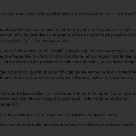
e que nous nous étions faite avec cette personne, je suis retourné
ement, du fait de son isolement, et ne parvient même pas à être suivie
ction, afin de prendre connaissance de ce qu'il m'était possible de f
situation, familiale, médicale, etc...
la voir. Cette décision du "copil", à laquelle je dois me soumettre, po
nt affligeante. Si, dans un élan spontané, et au regard des lenteurs
 j'ai outrepassé les possibles simplement humains, je voudrais compr
ces situations, que la prise en charge de ma maman a été vraiment lé
gitimes, comme sa perte de poids, sa rétention urinaire, les escarres, 
e être autorisée à aller voir cette personne, et lui apporter un peu d
présence, des fleurs, des petits gâteaux!... (dussé-je accepter les
issement?)
se, à ma demande, de lui exprimer les raisons de mon silence.
lairer, et de m'indiquer d'éventuelles possibilités pour favoriser l'h