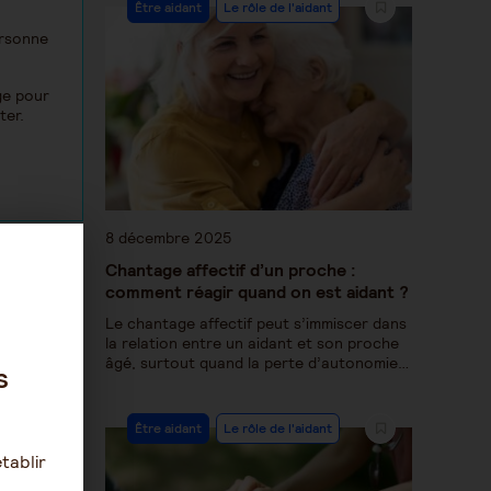
Être aidant
Le rôle de l'aidant
ersonne
ge pour
ter.
8 décembre 2025
Chantage affectif d’un proche :
comment réagir quand on est aidant ?
Le chantage affectif peut s’immiscer dans
la relation entre un aidant et son proche
âgé, surtout quand la perte d’autonomie…
s
Être aidant
Le rôle de l'aidant
tablir