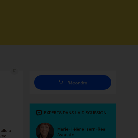
Répondre
EXPERTS DANS LA DISCUSSION
Marie-Hélène Isern-Réal
elle a
Avocate
avec