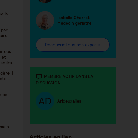
e la
Isabelle Charret
Médecin gériatre
 par
aire,
Découvrir tous nos experts
ur des
 et
endre...
gère. Il
MEMBRE ACTIF DANS LA
etc...
DISCUSSION
e ce
Arideuxailes
umain
Articles en lien