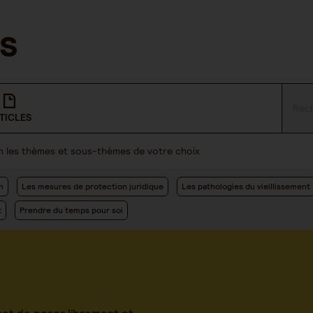
TICLES
lon les thèmes et sous-thèmes de votre choix
n
Les mesures de protection juridique
Les pathologies du vieillissement
t
Prendre du temps pour soi