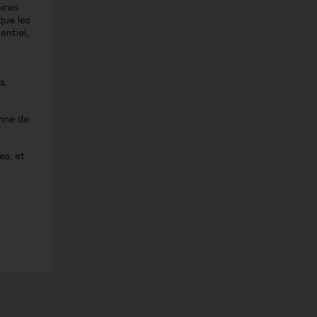
aires
que les
entiel,
s,
onne de
es, et