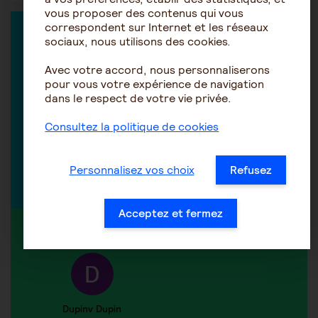
vous proposer des contenus qui vous
correspondent sur Internet et les réseaux
EXPERT DANS LA DISCUSSION
sociaux, nous utilisons des cookies.
Avec votre accord, nous personnaliserons
pour vous votre expérience de navigation
dans le respect de votre vie privée.
Les conseillers DOM PLUS
Conseils sur le quotidien de
Consultez la politique de cookies
vie de l'aidant
Personnalisez vos choix
Refusez
Découvrir tous nos experts
Acceptez et fermez
MEMBRE ACTIF DANS LA DISCUSSION
Dupinv Dupin