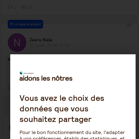
2
13
Être salarié aidant
Zaara Najla
21 juillet 2026 13:58
Aidante salarié
4
24
Vous avez le choix des
données que vous
souhaitez partager
Répondre
Pour le bon fonctionnement du site, l'adapter
à vos préférences, établir des statistiques, et