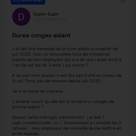
Être salarié aidant
Dupinv Dupin
4 juin 2026 18:57
Duree conges aidant
J ai fait une demande de proche aidant a compter de
juin 2025. Que j ai renouvelée tous les trimestres
auprès de mon employeur qui m a dit que j avais droit à
1 an (la caf me dit 3 mois ) qui croire ?
A ce jour mon dossier n est tjrs pas traité au niveau de
la caf. Donc pas de revenus depuis juin 2025.
Je m arrache les cheveux :
J aimerai savoir qu elle est la durée d un congés de
proche aidant ?
Devant cette imbroglio administratif, j ai dde 1
rupt.convetionnelle, ou 1 licenciement a l amiable les 2
refuses. mon employeur me conseille de me mettre en
arrêt maladie.