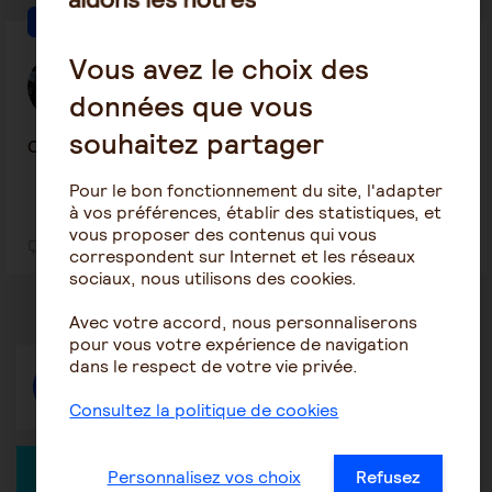
Patrimoine et succession
Vous avez le choix des
thomas bourdenet
30 mars 2026 15:24
données que vous
souhaitez partager
Contestation Sucession
Pour le bon fonctionnement du site, l'adapter
à vos préférences, établir des statistiques, et
vous proposer des contenus qui vous
1
13
correspondent sur Internet et les réseaux
sociaux, nous utilisons des cookies.
Avec votre accord, nous personnaliserons
pour vous votre expérience de navigation
dans le respect de votre vie privée.
Répondre
Consultez la politique de cookies
Personnalisez vos choix
Refusez
EXPERT DANS LA DISCUSSION