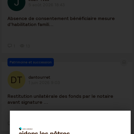
5 août 2026 18:43
Absence de consentement bénéficiaire mesure
d'habilitation famili...
1
13
Patrimoine et succession
dantourret
1 juin 2026 9:03
Restitution unilatérale des fonds par le notaire
avant signature ...
1
8