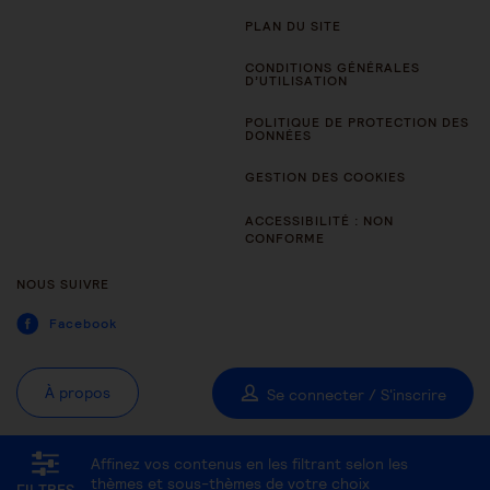
PLAN DU SITE
CONDITIONS GÉNÉRALES
D’UTILISATION
POLITIQUE DE PROTECTION DES
DONNÉES
GESTION DES COOKIES
ACCESSIBILITÉ : NON
CONFORME
NOUS SUIVRE
Facebook
À propos
Se connecter / S'inscrire
Affinez vos contenus en les filtrant selon les
Tous les thèmes
Être aidant
Être accompagné au quotidien
thèmes et sous-thèmes de votre choix