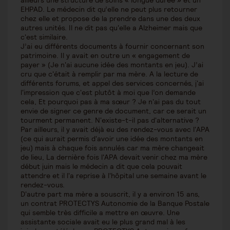
ailleurs une structure de soins « longue durée » et un
EHPAD. Le médecin dit qu’elle ne peut plus retourner
chez elle et propose de la prendre dans une des deux
autres unités. Il ne dit pas qu'elle a Alzheimer mais que
c'est similaire.
J’ai eu différents documents à fournir concernant son
patrimoine. Il y avait en outre un « engagement de
payer » (Je n'ai aucune idée des montants en jeu). J’ai
cru que c'était à remplir par ma mère. A la lecture de
différents forums, et appel des services concernés, j'ai
l'impression que c'est plutôt à moi que l’on demande
cela, Et pourquoi pas à ma sœur ? Je n'ai pas du tout
envie de signer ce genre de document, car ce serait un
tourment permanent. N'existe-t-il pas d'alternative ?
Par ailleurs, il y avait déjà eu des rendez-vous avec l'APA
(ce qui aurait permis d'avoir une idée des montants en
jeu) mais à chaque fois annulés car ma mère changeait
de lieu, La dernière fois l'APA devait venir chez ma mère
début juin mais le médecin a dit que cela pouvait
attendre et il l'a reprise à l'hôpital une semaine avant le
rendez-vous.
D'autre part ma mère a souscrit, il y a environ 15 ans,
un contrat PROTECTYS Autonomie de la Banque Postale
qui semble très difficile a mettre en œuvre. Une
assistante sociale avait eu le plus grand mal à les