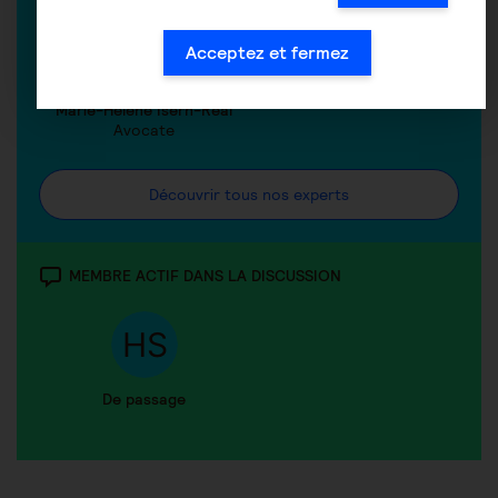
Acceptez et fermez
Marie-Hélène Isern-Réal
Avocate
Découvrir tous nos experts
MEMBRE ACTIF DANS LA DISCUSSION
De passage