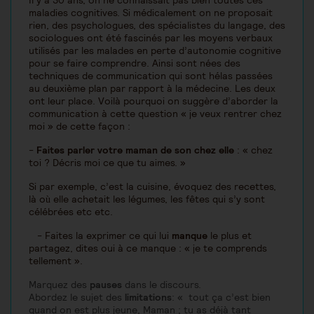
Il y a 30 ans, on ne connaissait pas bien toutes ces
maladies cognitives. Si médicalement on ne proposait
rien, des psychologues, des spécialistes du langage, des
sociologues ont été fascinés par les moyens verbaux
utilisés par les malades en perte d’autonomie cognitive
pour se faire comprendre. Ainsi sont nées des
techniques de communication qui sont hélas passées
au deuxième plan par rapport à la médecine. Les deux
ont leur place. Voilà pourquoi on suggère d’aborder la
communication à cette question « je veux rentrer chez
moi » de cette façon :
-
Faites parler votre maman de son chez elle
: « chez
toi ? Décris moi ce que tu aimes. »
Si par exemple, c’est la cuisine, évoquez des recettes,
là où elle achetait les légumes, les fêtes qui s’y sont
célébrées etc etc.
- Faites la exprimer ce qui lui
manque
le plus et
partagez, dites oui à ce manque : « je te comprends
tellement ».
Marquez des
pauses
dans le discours.
Abordez le sujet des
limitations
: « tout ça c’est bien
quand on est plus jeune, Maman ; tu as déjà tant