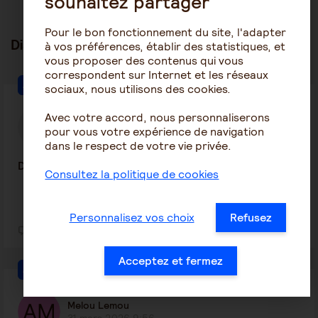
souhaitez partager
Pour le bon fonctionnement du site, l'adapter
Discussions en lien
tout voir
à vos préférences, établir des statistiques, et
vous proposer des contenus qui vous
correspondent sur Internet et les réseaux
Alzheimer
sociaux, nous utilisons des cookies.
Avec votre accord, nous personnaliserons
DaPou
pour vous votre expérience de navigation
29 juin 2026 19:38
dans le respect de votre vie privée.
Déglutition
Consultez la politique de cookies
Personnalisez vos choix
Refusez
2
20
Acceptez et fermez
Alzheimer
Melou Lemou