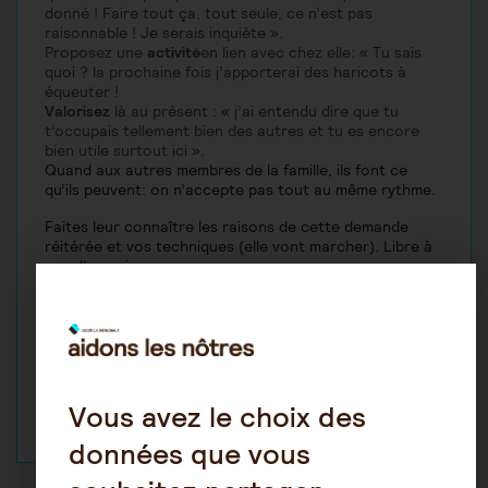
donné ! Faire tout ça, tout seule, ce n’est pas
raisonnable ! Je serais inquiète ».
Proposez une
activité
en lien avec chez elle: « Tu sais
quoi ? la prochaine fois j’apporterai des haricots à
équeuter !
Valorisez
là au présent : « j’ai entendu dire que tu
t’occupais tellement bien des autres et tu es encore
bien utile surtout ici ».
Quand aux autres membres de la famille, ils font ce
qu’ils peuvent: on n’accepte pas tout au même rythme.
Faites leur connaître les raisons de cette demande
réitérée et vos techniques (elle vont marcher). Libre à
eux d’y avoir recours.
Voilà quelques pistes,
Bien à vous en restant à disposition de vos questions
Vous avez le choix des
données que vous