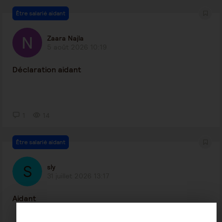
Être salarié aidant
Zaara Najla
5 août 2026 10:19
Déclaration aidant
1
14
Être salarié aidant
sly
31 juillet 2026 13:17
Aidant