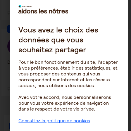
2
13
Vous avez le choix des
Être salarié aidant
données que vous
Dupinv Dupin
souhaitez partager
5 juin 2026 14:13
Pour le bon fonctionnement du site, l'adapter
Duree conges aidant
à vos préférences, établir des statistiques, et
vous proposer des contenus qui vous
correspondent sur Internet et les réseaux
sociaux, nous utilisons des cookies.
1
13
Avec votre accord, nous personnaliserons
pour vous votre expérience de navigation
dans le respect de votre vie privée.
Consultez la politique de cookies
Répondre