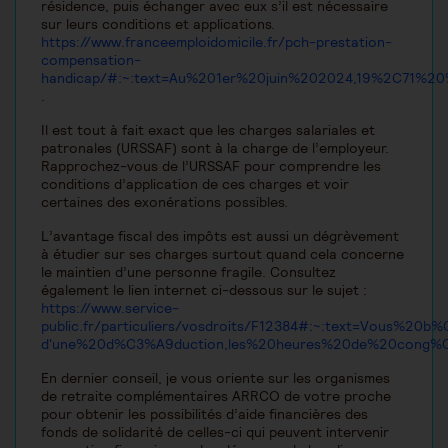
résidence, puis échanger avec eux s’il est nécessaire
sur leurs conditions et applications.
https://www.franceemploidomicile.fr/pch-prestation-
compensation-
handicap/#:~:text=Au%201er%20juin%202024,19%2C71%
.
Il est tout à fait exact que les charges salariales et
patronales (URSSAF) sont à la charge de l’employeur.
Rapprochez-vous de l’URSSAF pour comprendre les
conditions d’application de ces charges et voir
certaines des exonérations possibles.
L’avantage fiscal des impôts est aussi un dégrèvement
à étudier sur ses charges surtout quand cela concerne
le maintien d’une personne fragile. Consultez
également le lien internet ci-dessous sur le sujet :
https://www.service-
public.fr/particuliers/vosdroits/F12384#:~:text=Vous%2
d'une%20d%C3%A9duction,les%20heures%20de%20cong
En dernier conseil, je vous oriente sur les organismes
de retraite complémentaires ARRCO de votre proche
pour obtenir les possibilités d’aide financières des
fonds de solidarité de celles-ci qui peuvent intervenir