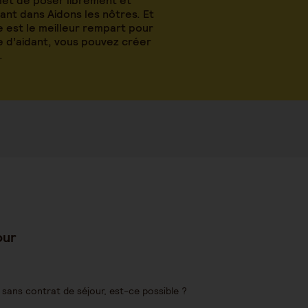
met de poser librement et
nt dans Aidons les nôtres. Et
 est le meilleur rempart pour
le d’aidant, vous pouvez créer
.
jour
sans contrat de séjour, est-ce possible ?