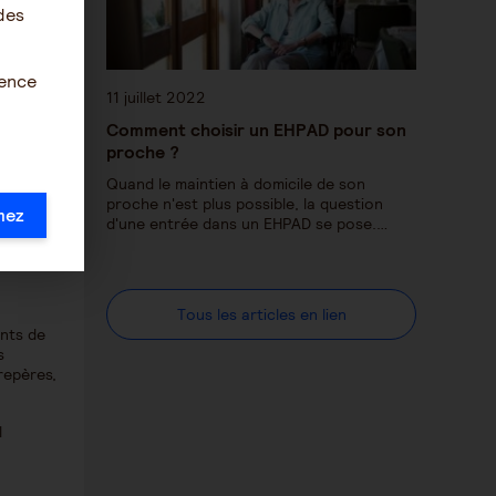
des
dre. Les
ience
11 juillet 2022
Comment choisir un EHPAD pour son
proche ?
Quand le maintien à domicile de son
proche n'est plus possible, la question
mez
d'une entrée dans un EHPAD se pose.…
Tous les articles en lien
ents de
s
repères,
l