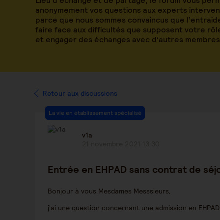
Lieu d’échange et de partage, le forum vous per
anonymement vos questions aux experts intervena
parce que nous sommes convaincus que l’entraide
faire face aux difficultés que supposent votre rô
et engager des échanges avec d’autres membres
Retour aux discussions
La vie en établissement spécialisé
v1a
21 novembre 2021 13:30
Entrée en EHPAD sans contrat de sé
Bonjour à vous Mesdames Messsieurs,
j'ai une question concernant une admission en EHPAD 