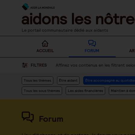
Skip
to
content
Le portail communautaire dédié aux aidants
ACCUEIL
FORUM
AR
FILTRES
Affinez vos contenus en les filtrant se
Tous les thèmes
Être aidant
Être accompagné au quotidie
Tous les sous thèmes
Les aides financières
Maintien à dom
Forum