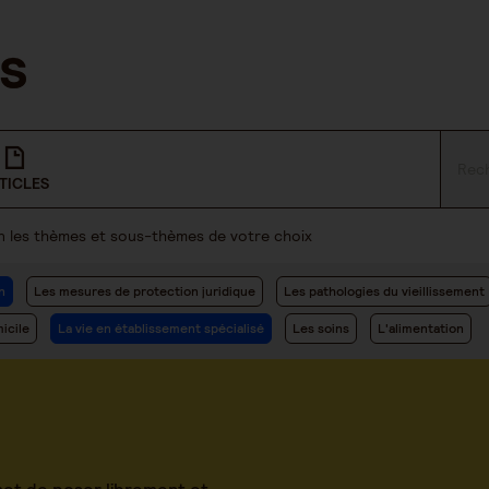
TICLES
lon les thèmes et sous-thèmes de votre choix
n
Les mesures de protection juridique
Les pathologies du vieillissement
icile
La vie en établissement spécialisé
Les soins
L'alimentation