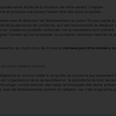
oposée après étude de la situation de votre parent. L'équipe
serve et propose une annexe faisant état des soins proposés.
etien avec le directeur de l'établissement au moins 15 jours après la
né de sa personne de confiance, qu'il est recommandé de désigner, e
st en tutelle ou curatelle renforcée, car le mandataire doit prendre
gner l’annexe qui est proposée, ou accepter certaines mesures et p
évaluation au moins tous les 6 mois et
l'annexe peut être révisée à to
u de votre médecin traitant,
igatoire et surtout veiller à ce qu'elle ne concerne pas seulement l
t l'organisation de la vie quotidienne : la périodicité du kiné, les so
'entourage, comme assurer des repas, le brossages des dents, prése
 mais les établissements doivent s'y adapter, car c'est la garantie p