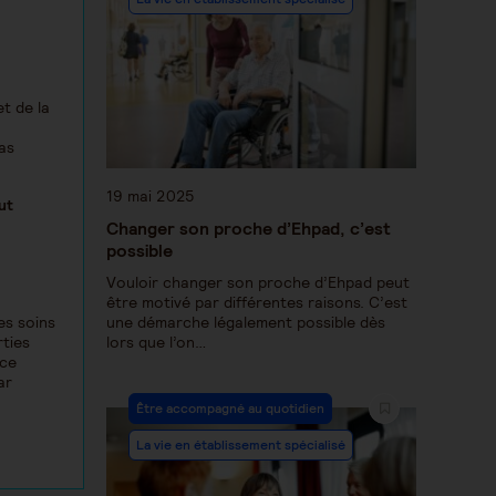
t de la
as
19 mai 2025
ut
Changer son proche d’Ehpad, c’est
possible
Vouloir changer son proche d’Ehpad peut
être motivé par différentes raisons. C’est
une démarche légalement possible dès
es soins
lors que l’on…
rties
nce
ar
Être accompagné au quotidien
La vie en établissement spécialisé