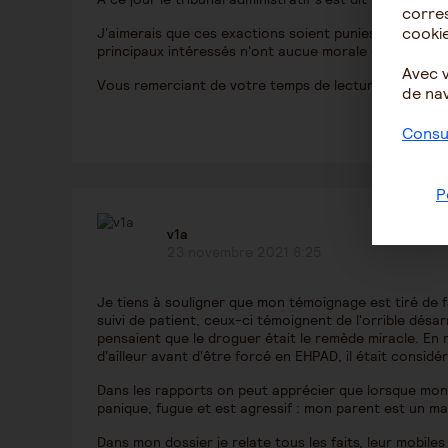
corres
cookie
J'aimerais que ces exactions soient punies, et que le
principaux intéressés n'ont aucue morale de la person
Avec 
Vous remerciant de votre temps de lecture.
de nav
Consul
P
v1a
23 novembre 2021 8:25
Je tiens à souligner que mon témoignage est tiré de fa
suivi de patient, ceux-ci témoignent de l'orrible désar
pensaient que le droguer était le remède miracle. En r
d'ailleur avant d'être forcé en EHPAD, il était cons
Dans les rapports on peut apprécier que lorsque mon par
panique, fugue et est agressif : mon parent est un ma
Dans mon dossier je relate tous les faits, leur mobiles 