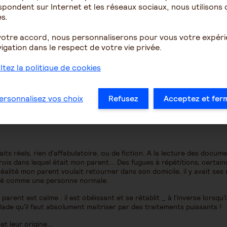
pondent sur Internet et les réseaux sociaux, nous utilisons 
s.
s principaux intéressés admettent les faits, comment dois-je m'y pren
ne, mais sont orienté que par l'aspect financier !
votre accord, nous personnaliserons pour vous votre expér
igation dans le respect de votre vie privée.
tez la politique de cookies
ersonnalisez vos choix
Refusez
Acceptez et fer
its réels, rien d'affabulatoire, ou de fiction. A la lecture des docum
rois dans lequel était mon parent... Des fugues à répétitions, certain
éalité mon parent voulait retourner dans son domicile, il y avait ses 
idéré comme une personne normale.
ent est calme : il est obéissant et se rétablit _ à l'inverse lorsqu'i
lade qu'il faut absolument maitriser par des traitements puissants !
et leur origine...