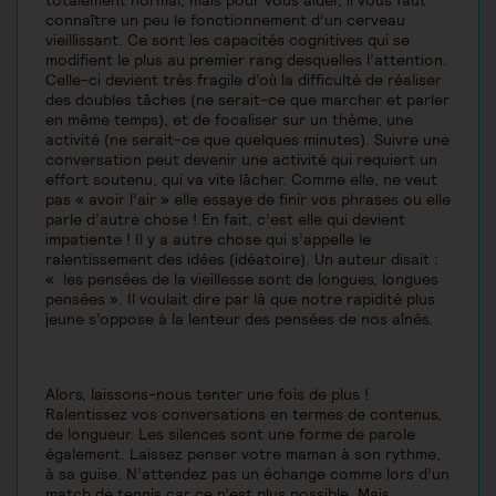
totalement normal, mais pour vous aider, il vous faut
connaître un peu le fonctionnement d’un cerveau
vieillissant. Ce sont les capacités cognitives qui se
modifient le plus au premier rang desquelles l’attention.
Celle-ci devient très fragile d’où la difficulté de réaliser
des doubles tâches (ne serait-ce que marcher et parler
en même temps), et de focaliser sur un thème, une
activité (ne serait-ce que quelques minutes). Suivre une
conversation peut devenir une activité qui requiert un
effort soutenu, qui va vite lâcher. Comme elle, ne veut
pas « avoir l’air » elle essaye de finir vos phrases ou elle
parle d’autre chose ! En fait, c’est elle qui devient
impatiente ! Il y a autre chose qui s’appelle le
ralentissement des idées (idéatoire). Un auteur disait :
« les pensées de la vieillesse sont de longues, longues
pensées ». Il voulait dire par là que notre rapidité plus
jeune s’oppose à la lenteur des pensées de nos aînés.
Alors, laissons-nous tenter une fois de plus !
Ralentissez vos conversations en termes de contenus,
de longueur. Les silences sont une forme de parole
également. Laissez penser votre maman à son rythme,
à sa guise. N’attendez pas un échange comme lors d’un
match de tennis car ce n’est plus possible. Mais,