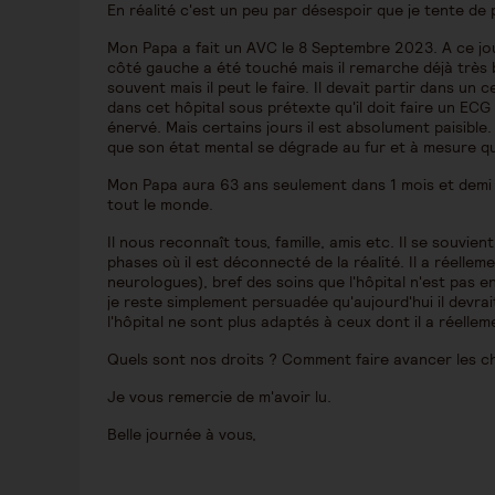
En réalité c'est un peu par désespoir que je tente de 
Mon Papa a fait un AVC le 8 Septembre 2023. A ce jour 
côté gauche a été touché mais il remarche déjà très bi
souvent mais il peut le faire. Il devait partir dans un
dans cet hôpital sous prétexte qu'il doit faire un ECG 
énervé. Mais certains jours il est absolument paisibl
que son état mental se dégrade au fur et à mesure qu'i
Mon Papa aura 63 ans seulement dans 1 mois et demi 
tout le monde.
Il nous reconnaît tous, famille, amis etc. Il se souvien
phases où il est déconnecté de la réalité. Il a réelle
neurologues), bref des soins que l'hôpital n'est pas en 
je reste simplement persuadée qu'aujourd'hui il devrai
l'hôpital ne sont plus adaptés à ceux dont il a réelle
Quels sont nos droits ? Comment faire avancer les c
Je vous remercie de m'avoir lu.
Belle journée à vous,