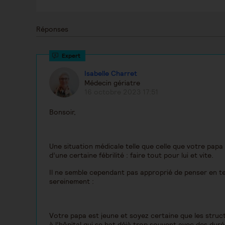
Réponses
Isabelle Charret
Médecin gériatre
16 octobre 2023 17:51
Bonsoir,
Une situation médicale telle que celle que votre pap
d’une certaine fébrilité : faire tout pour lui et vite.
Il ne semble cependant pas approprié de penser en ter
sereinement :
Votre papa est jeune et soyez certaine que les structur
à l’hôpital qui se bat déjà trop souvent avec des durée