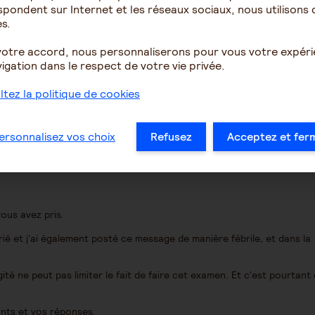
pondent sur Internet et les réseaux sociaux, nous utilisons 
s.
estion franche
votre accord, nous personnaliserons pour vous votre expér
igation dans le respect de votre vie privée.
tez la politique de cookies
ersonnalisez vos choix
Refusez
Acceptez et fer
vous avez pris.
rié et j'ai également posté ce message de manière fébrile, et dans la
té ne peut pas limiter le fait de faire cet examen. Et c'est pourtant
ants et vos réponses.