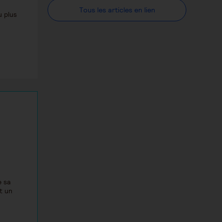
Tous les articles en lien
u plus
!
e sa
t un