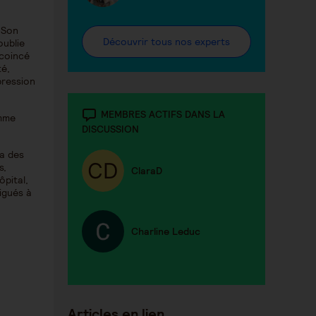
. Son
Découvrir tous nos experts
oublie
 coincé
té,
pression
MEMBRES ACTIFS DANS LA
omme
DISCUSSION
 a des
s,
ClaraD
ôpital,
digués à
Charline Leduc
Articles en lien