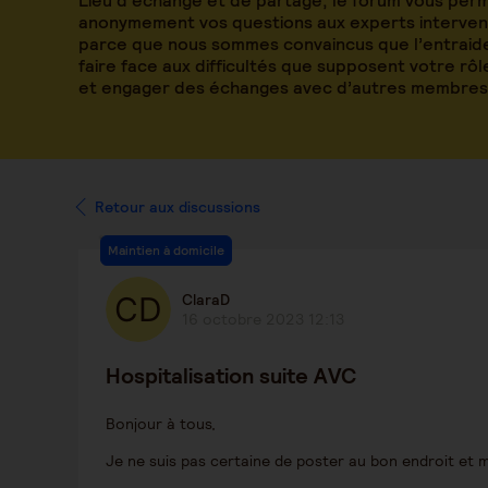
Lieu d’échange et de partage, le forum vous per
anonymement vos questions aux experts intervena
parce que nous sommes convaincus que l’entraide
faire face aux difficultés que supposent votre rô
et engager des échanges avec d’autres membres
Retour aux discussions
Maintien à domicile
ClaraD
16 octobre 2023 12:13
Hospitalisation suite AVC
Bonjour à tous,
Je ne suis pas certaine de poster au bon endroit et m