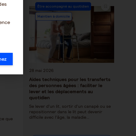
des
Être accompagné au quotidien
Maintien à domicile
ience
mez
28 mai 2026
Aides techniques pour les transferts
des personnes âgées : faciliter le
lever et les déplacements au
quotidien
Se lever d’un lit, sortir d’un canapé ou se
repositionner dans le lit peut devenir
difficile avec l’âge, la maladie…
 ce que