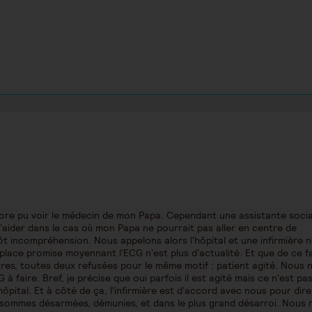
core pu voir le médecin de mon Papa. Cependant une assistante socia
aider dans le cas où mon Papa ne pourrait pas aller en centre de
ôt incompréhension. Nous appelons alors l'hôpital et une infirmière 
place promise moyennant l'ECG n'est plus d'actualité. Et que de ce fai
es, toutes deux refusées pour le même motif : patient agité. Nous 
 à faire. Bref, je précise que oui parfois il est agité mais ce n'est pa
'hôpital. Et à côté de ça, l'infirmière est d'accord avec nous pour dir
s sommes désarmées, démunies, et dans le plus grand désarroi. Nous 