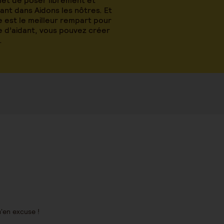
met de poser librement et
nt dans Aidons les nôtres. Et
 est le meilleur rempart pour
le d’aidant, vous pouvez créer
.
'en excuse !