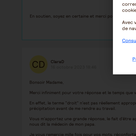
corres
cookie
En soutien, soyez en certaine et merci pour cette qu
Avec 
de nav
Consul
P
ClaraD
16 octobre 2023 18:46
Bonsoir Madame,
Merci infiniment pour votre réponse et le temps que 
En effet, le terme "droit" n'est pas réellement approp
précipitation avant de me rendre au travail.
Vous m'apportez une grande réponse, le fait d'être agi
nous dit la médecin de mon papa.
Je vous remercie mille fois pour vos mots, réconfort