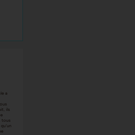
le a
nous
t, ils
ne
s tous
e qu'un
ne