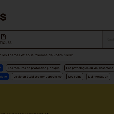
TICLES
lon les thèmes et sous-thèmes de votre choix
n
Les mesures de protection juridique
Les pathologies du vieillissement
icile
La vie en établissement spécialisé
Les soins
L'alimentation