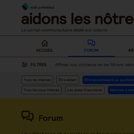
Skip
to
content
Le portail communautaire dédié aux aidants
ACCUEIL
FORUM
AR
FILTRES
Affinez vos contenus en les filtrant se
Tous les thèmes
Être aidant
Être accompagné au quotidie
Tous les sous thèmes
Les aides financières
Maintien à dom
Forum