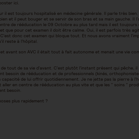
poster ici.
il est toujours hospitalisé en médecine générale. Il parle très bien
en et il peut bouger et se servir de son bras et sa main gauche. Il l'
 centre de rééducation le 09 Octobre au plus tard mais il est toujours
et que pour cet examen il doit être calme. Oui, il est parfois très agi
e. C'est donc cet examen qui bloque tout. Et nous avons vraiment l'im
l reste à l'hôpital.
et avant son AVC il était tout à fait autonome et menait une vie c
t de tout de sa vie d'avant. C'est plutôt l'instant présent qui pêche, il
ment besoin de rééducation et de professionnels (kinés, orthophoniste
capacité de lui offrir quotidiennement. Je ne jette pas la pierre à l'h
t aller en centre de rééducation au plus vite et que les " soins " pro
ment besoin.
hoses plus rapidement ?