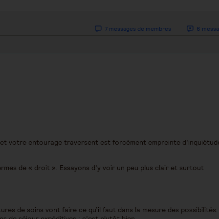
7 messages de membres
6 messa
a et votre entourage traversent est forcément empreinte d’inquiétude
mes de « droit ». Essayons d’y voir un peu plus clair et surtout
es de soins vont faire ce qu’il faut dans la mesure des possibilités. 
s de séjour expéditives : c’est plutôt bien.