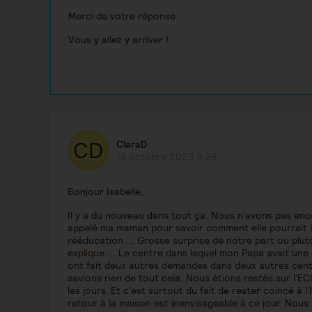
Merci de votre réponse
Vous y allez y arriver !
ClaraD
18 octobre 2023 9:38
Bonjour Isabelle,
Il y a du nouveau dans tout ça. Nous n'avons pas en
appelé ma maman pour savoir comment elle pourrait l'
rééducation ... Grosse surprise de notre part ou plut
explique ... Le centre dans lequel mon Papa avait une 
ont fait deux autres demandes dans deux autres centr
savions rien de tout cela. Nous étions restés sur l'ECG
les jours. Et c'est surtout du fait de rester coincé à l
retour à la maison est inenvisageable à ce jour. Nou