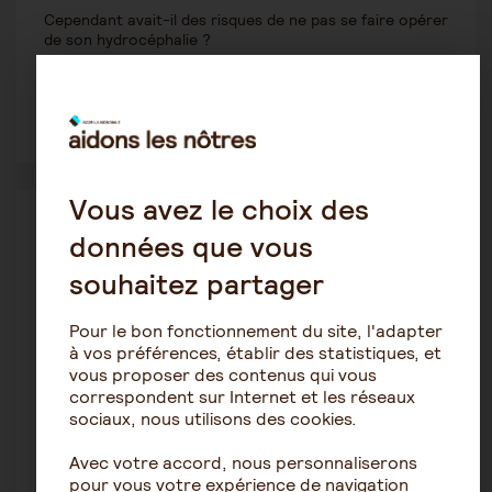
Cependant avait-il des risques de ne pas se faire opérer
de son hydrocéphalie ?
Je vous en remercie
Vous avez le choix des
données que vous
Laure Castel
7 août 2023 8:58
souhaitez partager
Bonjour,
Pour le bon fonctionnement du site, l'adapter
à vos préférences, établir des statistiques, et
Le Dr Charret est actuellement en congés.
vous proposer des contenus qui vous
Cependant il est difficile de répondre à ce genre de
correspondent sur Internet et les réseaux
question.
sociaux, nous utilisons des cookies.
Avec votre accord, nous personnaliserons
pour vous votre expérience de navigation