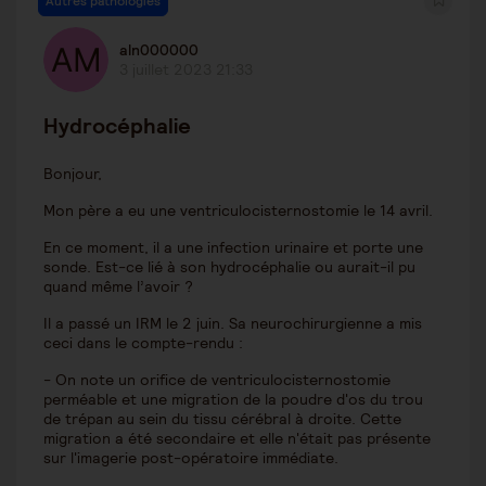
Autres pathologies
aln000000
3 juillet 2023 21:33
Hydrocéphalie
Bonjour,
Mon père a eu une ventriculocisternostomie le 14 avril.
En ce moment, il a une infection urinaire et porte une
sonde. Est-ce lié à son hydrocéphalie ou aurait-il pu
quand même l’avoir ?
Il a passé un IRM le 2 juin. Sa neurochirurgienne a mis
ceci dans le compte-rendu :
- On note un orifice de ventriculocisternostomie
perméable et une migration de la poudre d'os du trou
de trépan au sein du tissu cérébral à droite. Cette
migration a été secondaire et elle n'était pas présente
sur l'imagerie post-opératoire immédiate.