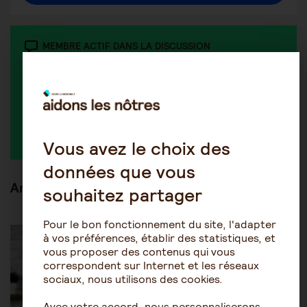
MEMBRE ACTIF DANS LA DISCUSSION
Laureanne NAL
Vous avez le choix des
données que vous
Articles en lien
souhaitez partager
Pour le bon fonctionnement du site, l'adapter
Être accompagné au quotidien
Maintien à domicile
à vos préférences, établir des statistiques, et
vous proposer des contenus qui vous
correspondent sur Internet et les réseaux
sociaux, nous utilisons des cookies.
Avec votre accord, nous personnaliserons