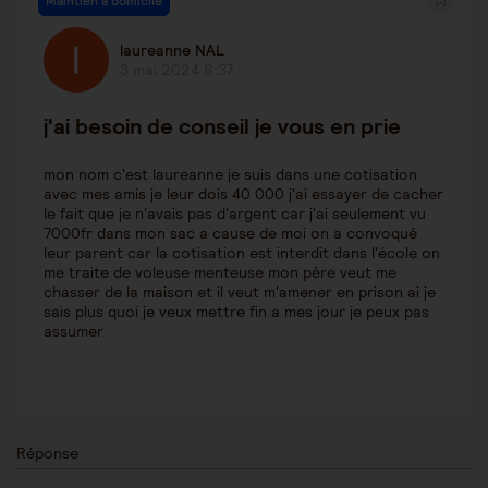
Maintien à domicile
laureanne NAL
3 mai 2024 6:37
j'ai besoin de conseil je vous en prie
mon nom c'est laureanne je suis dans une cotisation
avec mes amis je leur dois 40 000 j'ai essayer de cacher
le fait que je n'avais pas d'argent car j'ai seulement vu
7000fr dans mon sac a cause de moi on a convoqué
leur parent car la cotisation est interdit dans l'école on
me traite de voleuse menteuse mon père veut me
chasser de la maison et il veut m'amener en prison ai je
sais plus quoi je veux mettre fin a mes jour je peux pas
assumer
Réponse