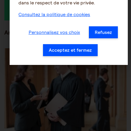
dans le respect de votre vie privée.
Jennifer
Consultez la politique de cookies
Articles en lien
Personnalisez vos choix
Refusez
Les mesures de protection juridique
Tutelle-Curatelle
Acceptez et fermez