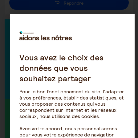
Répondre
EXPERT DANS LA DISCUSSION
Vous avez le choix des
Marie-Hélène Isern-Réal
données que vous
Avocate
souhaitez partager
Découvrir tous nos experts
Pour le bon fonctionnement du site, l'adapter
à vos préférences, établir des statistiques, et
vous proposer des contenus qui vous
MEMBRE ACTIF DANS LA DISCUSSION
correspondent sur Internet et les réseaux
sociaux, nous utilisons des cookies.
Avec votre accord, nous personnaliserons
pour vous votre expérience de navigation