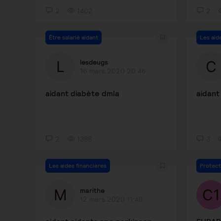
2
1402
2
Être salarié aidant
Les aid
lesdeugs
16 mars 2020 20:46
aidant diabète dmla
aidant
2
1388
3
Les aides financières
Protect
marithe
12 mars 2020 11:48