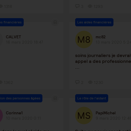
1318
3
1293
es financières
Les aides financières
CALVET
mc82
16 mars 2020 18:47
13 mars 2020 5:2
soins journaliers je devrai
appel a des professionne
...
1362
2
1230
ion des personnes âgées
Le rôle de l'aidant
Corinne1
PapiMichel
10 mars 2020 0:11
9 mars 2020 12:4