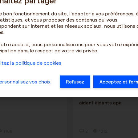
haitez partager
Madison
joca1936
7 mars 2020 1:49
5 mars 2020 20:3
e bon fonctionnement du site, l'adapter à vos préférences, é
atistiques, et vous proposer des contenus qui vous
 ete victime de vols en
deduction fiscale
pondent sur Internet et les réseaux sociaux, nous utilisons 
s.
votre accord, nous personnaliserons pour vous votre expér
igation dans le respect de votre vie privée.
1792
1
1622
tez la politique de cookies
arié aidant
Les aides financières
ersonnalisez vos choix
Refusez
Acceptez et fer
ISABELLERADINOVIC
mamie17
5 mars 2020 15:17
5 mars 2020 9:20
aidant aidants apa
1168
2
1212