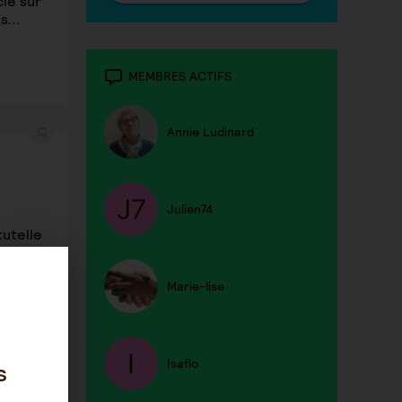
cle sur
s...
MEMBRES ACTIFS
Annie Ludinard
8
Julien74
utelle
Marie-lise
Isaflo
s