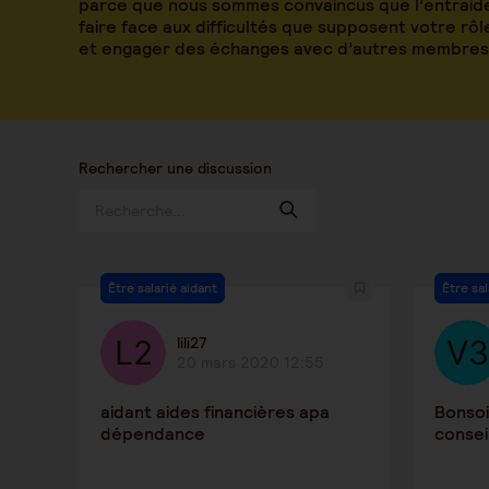
parce que nous sommes convaincus que l’entraide
faire face aux difficultés que supposent votre rô
et engager des échanges avec d’autres membres
Rechercher une discussion
Être salarié aidant
Être sal
lili27
20 mars 2020 12:55
aidant aides financières apa
Bonsoi
dépendance
consei