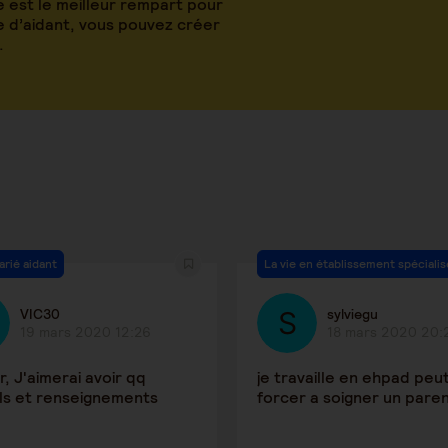
 est le meilleur rempart pour
le d’aidant, vous pouvez créer
.
arié aidant
La vie en établissement spécialis
VIC30
sylviegu
19 mars 2020 12:26
18 mars 2020 20:
r, J'aimerai avoir qq
je travaille en ehpad peu
ls et renseignements
forcer a soigner un pare