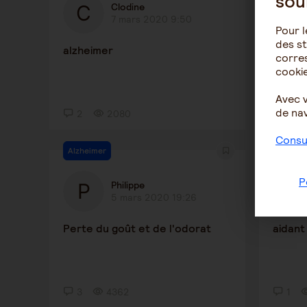
sou
Clodine
7 mars 2020 9:50
Pour l
des st
alzheimer
elle a
corres
ehpad
cookie
Avec 
de nav
2
2080
2
Consul
Alzheimer
Être sal
P
Philippe
5 mars 2020 19:26
Perte du goût et de l'odorat
aidant
3
4362
1