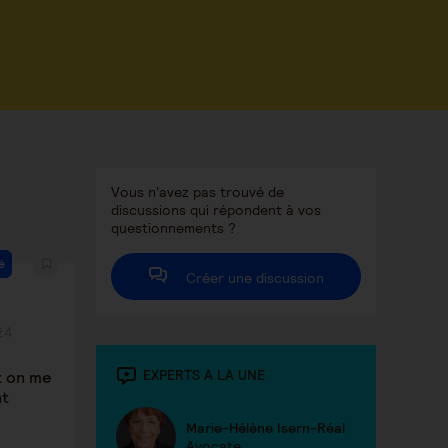
Vous n'avez pas trouvé de
discussions qui répondent à vos
questionnements ?
é
Créer une discussion
24
EXPERTS A LA UNE
t on me
nt
Marie-Hélène Isern-Réal
Avocate