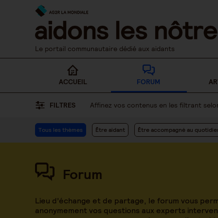
Skip
to
content
Le portail communautaire dédié aux aidants
ACCUEIL
FORUM
AR
FILTRES
Affinez vos contenus en les filtrant se
Tous les thèmes
Être aidant
Être accompagné au quotidie
Forum
Lieu d’échange et de partage, le forum vous per
anonymement vos questions aux experts intervena