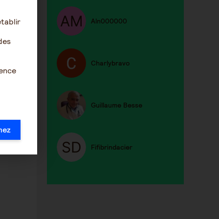
7
tablir
Aln000000
des
Charlybravo
ience
Guillaume Besse
mez
Fifibrindacier