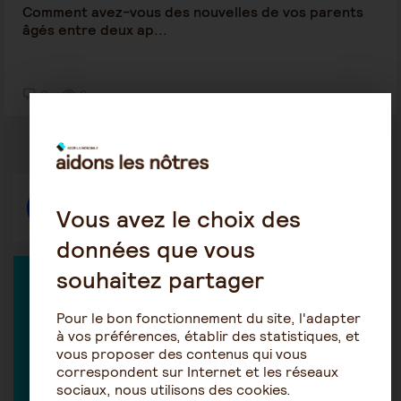
Comment avez-vous des nouvelles de vos parents
âgés entre deux ap...
0
9
Répondre
Vous avez le choix des
données que vous
souhaitez partager
EXPERT DANS LA DISCUSSION
Pour le bon fonctionnement du site, l'adapter
à vos préférences, établir des statistiques, et
vous proposer des contenus qui vous
correspondent sur Internet et les réseaux
Les conseillers DOM PLUS
sociaux, nous utilisons des cookies.
Conseils sur le quotidien de