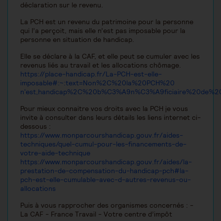
déclaration sur le revenu.
La PCH est un revenu du patrimoine pour la personne
qui l’a perçoit, mais elle n’est pas imposable pour la
personne en situation de handicap.
Elle se déclare à la CAF, et elle peut se cumuler avec les
revenus liés au travail et les allocations chômage.
https://place-handicap.fr/La-PCH-est-elle-
imposable#:~:text=Non%2C%20la%20PCH%20
n'est,handicap%2C%20b%C3%A9n%C3%A9ficiaire%20de%20
Pour mieux connaitre vos droits avec la PCH je vous
invite à consulter dans leurs détails les liens internet ci-
dessous :
https://www.monparcourshandicap.gouv.fr/aides-
techniques/quel-cumul-pour-les-financements-de-
votre-aide-technique
https://www.monparcourshandicap.gouv.fr/aides/la-
prestation-de-compensation-du-handicap-pch#la-
pch-est-elle-cumulable-avec-d-autres-revenus-ou-
allocations
Puis à vous rapprocher des organismes concernés : -
La CAF - France Travail - Votre centre d’impôt