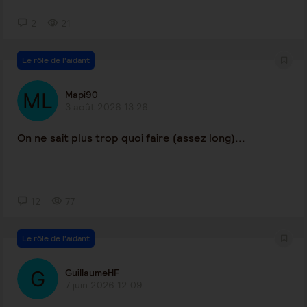
2
21
Le rôle de l'aidant
Mapi90
3 août 2026 13:26
On ne sait plus trop quoi faire (assez long)...
12
77
Le rôle de l'aidant
GuillaumeHF
7 juin 2026 12:09