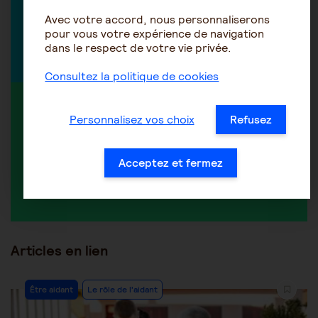
vie de l'aidant
Avec votre accord, nous personnaliserons
pour vous votre expérience de navigation
dans le respect de votre vie privée.
Découvrir tous nos experts
Consultez la politique de cookies
MEMBRE ACTIF DANS LA DISCUSSION
Personnalisez vos choix
Refusez
Acceptez et fermez
Je suis aidant
Articles en lien
Être aidant
Le rôle de l'aidant