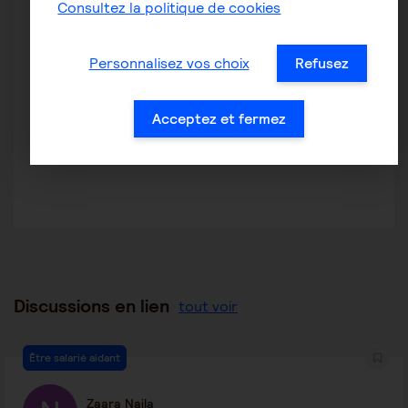
Consultez la politique de cookies
Un grand merci pour vos conseils, je vais donc voir dans
un premier temps le service social de ma mairie et
Personnalisez vos choix
Refusez
ensuite rencontrer un psy afin d'évacuer tout ce
fardeau que je porte sur les épaules et qui risque de
durer encore pendant de nombreuses années.
Acceptez et fermez
Bien à vous
Agnès
Discussions en lien
tout voir
Être salarié aidant
Zaara Najla