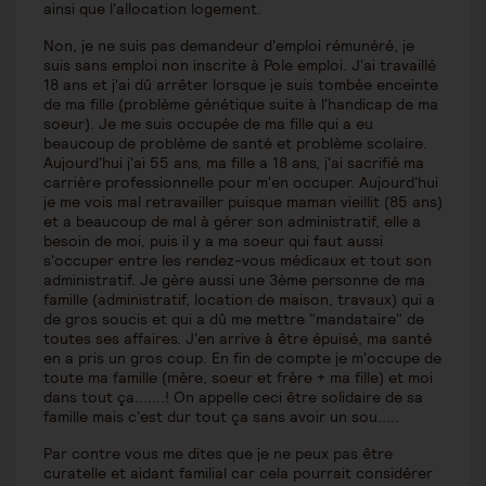
ainsi que l'allocation logement.
Non, je ne suis pas demandeur d'emploi rémunéré, je
suis sans emploi non inscrite à Pole emploi. J'ai travaillé
18 ans et j'ai dû arrêter lorsque je suis tombée enceinte
de ma fille (problème génétique suite à l'handicap de ma
soeur). Je me suis occupée de ma fille qui a eu
beaucoup de problème de santé et problème scolaire.
Aujourd'hui j'ai 55 ans, ma fille a 18 ans, j'ai sacrifié ma
carrière professionnelle pour m'en occuper. Aujourd'hui
je me vois mal retravailler puisque maman vieillit (85 ans)
et a beaucoup de mal à gérer son administratif, elle a
besoin de moi, puis il y a ma soeur qui faut aussi
s'occuper entre les rendez-vous médicaux et tout son
administratif. Je gère aussi une 3ème personne de ma
famille (administratif, location de maison, travaux) qui a
de gros soucis et qui a dû me mettre "mandataire" de
toutes ses affaires. J'en arrive à être épuisé, ma santé
en a pris un gros coup. En fin de compte je m'occupe de
toute ma famille (mère, soeur et frère + ma fille) et moi
dans tout ça.......! On appelle ceci être solidaire de sa
famille mais c'est dur tout ça sans avoir un sou.....
Par contre vous me dites que je ne peux pas être
curatelle et aidant familial car cela pourrait considérer