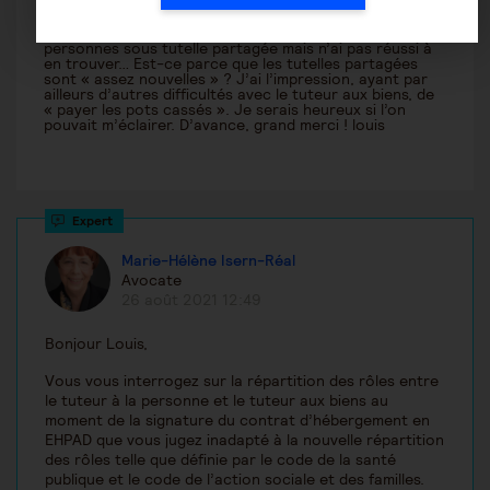
adéquation avec les besoins et souhaits exprimés de la
personne protégée) ? J’ai cherché des exemples de
contrat de résidence d’Ehpad qui concernerait des
personnes sous tutelle partagée mais n’ai pas réussi à
en trouver… Est-ce parce que les tutelles partagées
sont « assez nouvelles » ? J’ai l’impression, ayant par
ailleurs d’autres difficultés avec le tuteur aux biens, de
« payer les pots cassés ». Je serais heureux si l’on
pouvait m’éclairer. D’avance, grand merci ! louis
Marie-Hélène Isern-Réal
Avocate
26 août 2021 12:49
Bonjour Louis,
Vous vous interrogez sur la répartition des rôles entre
le tuteur à la personne et le tuteur aux biens au
moment de la signature du contrat d’hébergement en
EHPAD que vous jugez inadapté à la nouvelle répartition
des rôles telle que définie par le code de la santé
publique et le code de l’action sociale et des familles.