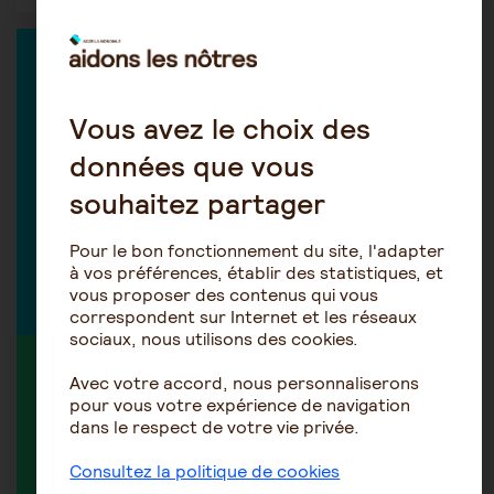
EXPERT DANS LA DISCUSSION
Vous avez le choix des
données que vous
Les conseillers DOM PLUS
souhaitez partager
Conseils sur le quotidien de
vie de l'aidant
Pour le bon fonctionnement du site, l'adapter
à vos préférences, établir des statistiques, et
Découvrir tous nos experts
vous proposer des contenus qui vous
correspondent sur Internet et les réseaux
sociaux, nous utilisons des cookies.
MEMBRE ACTIF DANS LA DISCUSSION
Avec votre accord, nous personnaliserons
pour vous votre expérience de navigation
dans le respect de votre vie privée.
Consultez la politique de cookies
Rio2024