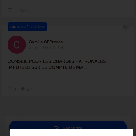
1
31
Les aides financières
Camille CPPresse
3 juin 2026 15:04
CONSEIL POUR LES CHARGES PATRONALES
IMPUTEES SUR LE COMPTE DE MA ...
3
24
Répondre