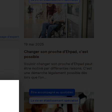
sage d'expert
19 mai 2025
Changer son proche d’Ehpad, c’est
possible
Vouloir changer son proche d’Ehpad peut
être motivé par différentes raisons. C’est
une démarche légalement possible dès
lors que l’on…
Être accompagné au quotidien
La vie en établissement spécialisé