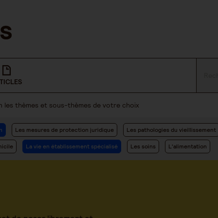
TICLES
lon les thèmes et sous-thèmes de votre choix
n
Les mesures de protection juridique
Les pathologies du vieillissement
icile
La vie en établissement spécialisé
Les soins
L'alimentation