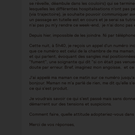
se réveille, déambule dans les couloirs) qui se ter
lesquelles les différentes hospitalisations n'ont pas p
(via trajectoire), je souhaite pouvoir communiquer avec
un passage en tutelle est en cours et je serai sa tutr
n'ai pas pu m'y rendre ce week-end, je n'ai donc pas 
Depuis hier, impossible de les joindre. Ni par télépho
Cette nuit, à 5h40, je reçois un appel d'un numéro i
que ce numéro est celui de la chambre de ma maman. 
et qui parlent, évoquant des sangles mal positionnées 
"fument", une soignante qui dit "si on était pas venues
doute par erreur. Bref, imaginez mon angoisse, et ce 
J'ai appelé ma maman ce matin sur ce numéro jusqu'
bonjour. Maman ne m'a parlé de rien, me dit qu'elle s'es
ce qui s'est produit.
Je voudrais savoir ce qui s'est passé mais sans donner
démarrent sur des tensions et suspicions.
Comment faire, quelle attitude adopteriez-vous dan
Merci de vos réponses,