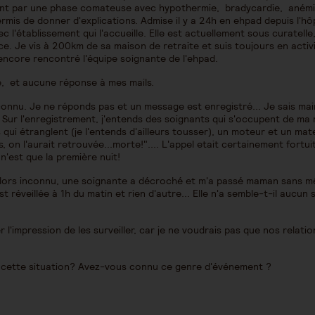
minent par une phase comateuse avec hypothermie, bradycardie, aném
ermis de donner d'explications. Admise il y a 24h en ehpad depuis l'hôp
 l'établissement qui l'accueille. Elle est actuellement sous curatelle
ice. Je vis à 200km de sa maison de retraite et suis toujours en activ
encore rencontré l'équipe soignante de l'ehpad.
ne, et aucune réponse à mes mails.
nconnu. Je ne réponds pas et un message est enregistré... Je sais ma
Sur l'enregistrement, j'entends des soignants qui s'occupent de ma
qui étranglent (je l'entends d'ailleurs tousser), un moteur et un mate
, on l'aurait retrouvée...morte!".... L'appel etait certainement fortui
n'est que la première nuit!
alors inconnu, une soignante a décroché et m'a passé maman sans 
t réveillée à 1h du matin et rien d'autre... Elle n'a semble-t-il aucun
 l'impression de les surveiller, car je ne voudrais pas que nos relatio
s cette situation? Avez-vous connu ce genre d'événement ?