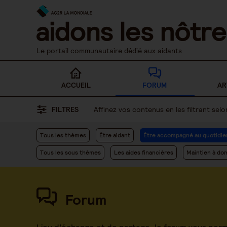
Skip
to
content
Le portail communautaire dédié aux aidants
ACCUEIL
FORUM
AR
FILTRES
Affinez vos contenus en les filtrant se
Tous les thèmes
Être aidant
Être accompagné au quotidie
Tous les sous thèmes
Les aides financières
Maintien à dom
Forum