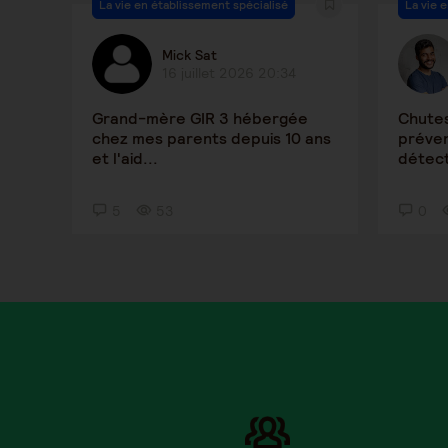
La vie en établissement spécialisé
La vie 
Mick Sat
16 juillet 2026 20:34
Grand-mère GIR 3 hébergée
Chute
chez mes parents depuis 10 ans
préven
et l'aid...
détect
5
53
0