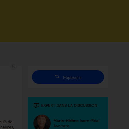
Répondre
EXPERT DANS LA DISCUSSION
Marie-Hélène Isern-Réal
puis de
Avocate
 heures,