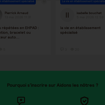
en établissement spécialisé
La vie en établissement spécialis
Pierrick Arnaud
isabelle bouchet
13 mai 2026 11:31
5 mai 2026 12:59
s répétées en EHPAD :
la vie en établissement
tion, bracelet ou
spécialisé
eur auto...
5
3
20
Pourquoi s’inscrire sur Aidons les nôtres ?