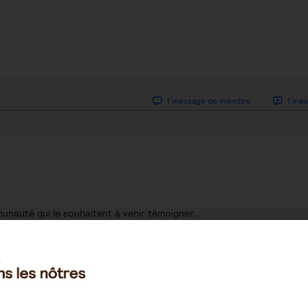
1 message de membre
1 mes
auté qui le souhaitent à venir témoigner...