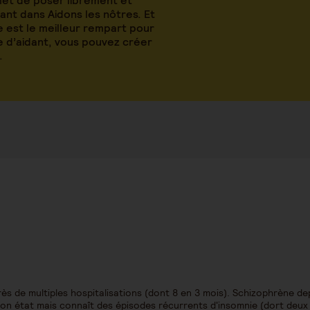
met de poser librement et
nt dans Aidons les nôtres. Et
 est le meilleur rempart pour
le d’aidant, vous pouvez créer
.
s de multiples hospitalisations (dont 8 en 3 mois). Schizophrène de
 son état mais connaît des épisodes récurrents d'insomnie (dort deux