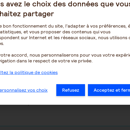
s avez le choix des données que vou
haitez partager
e bon fonctionnement du site, l'adapter à vos préférences, é
atistiques, et vous proposer des contenus qui vous
pondent sur Internet et les réseaux sociaux, nous utilisons 
s.
autre solution que de vous rendre immédiatement à l'EHPAD pour vou
votre accord, nous personnaliserons pour vous votre expér
aire de reproches.
igation dans le respect de votre vie privée.
d'être tutrice à la personne.
tez la politique de cookies
vous et surtout plus raisonnable pour votre maman de trouver un EHP
z parfaitement le droit de la changer d'établissement. D'autant que,
, l'EHPAD est susceptible d'en être soulagée, puisque, visiblement, 
ersonnalisez vos choix
Refusez
Acceptez et fer
pas été anticipé.
 circonstances que vous décrivez.