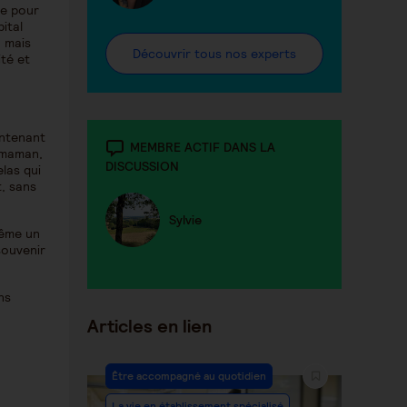
ie pour
ital
, mais
Découvrir tous nos experts
ité et
intenant
MEMBRE ACTIF DANS LA
 maman,
DISCUSSION
las qui
t, sans
Sylvie
même un
 souvenir
ns
Articles en lien
Être accompagné au quotidien
La vie en établissement spécialisé